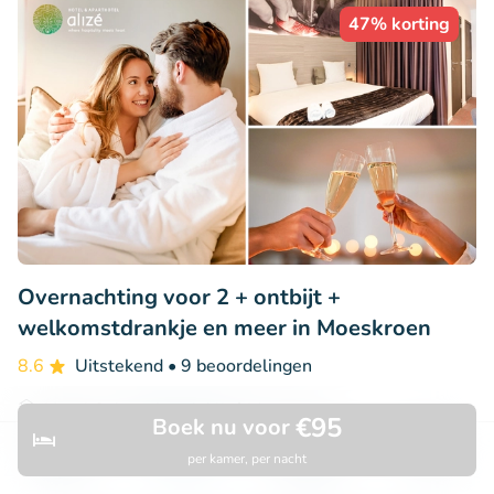
47% korting
Overnachting voor 2 + ontbijt +
welkomstdrankje en meer in Moeskroen
8.6
Uitstekend
• 9 beoordelingen
Hotel & Aparthotel Alizé Mouscron
€95
Boek nu voor
Mouscron (26km)
per kamer, per nacht
Ontdek
Zoeken
Boekingen
Menu
€112
Verkocht: 1
€213