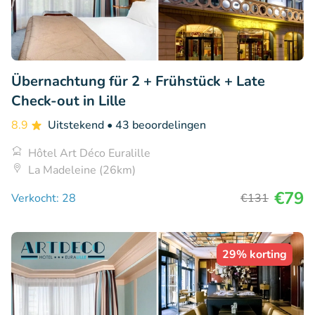
Übernachtung für 2 + Frühstück + Late
Check-out in Lille
8.9
Uitstekend
• 43 beoordelingen
Hôtel Art Déco Euralille
La Madeleine (26km)
€79
Verkocht: 28
€131
29% korting