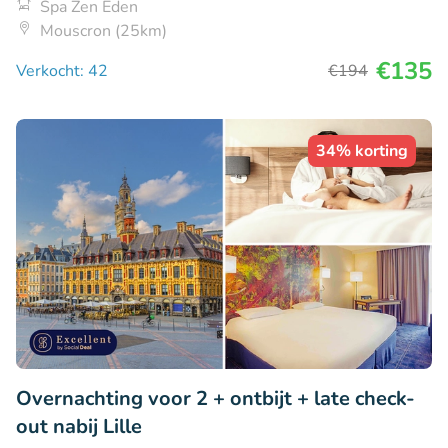
Spa Zen Eden
Mouscron (25km)
€135
Verkocht: 42
€194
34% korting
Overnachting voor 2 + ontbijt + late check-
out nabij Lille