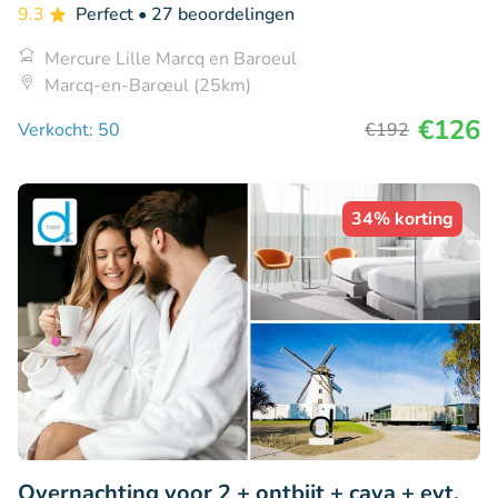
9.3
Perfect
• 27 beoordelingen
Mercure Lille Marcq en Baroeul
Marcq-en-Barœul (25km)
€126
Verkocht: 50
€192
34% korting
Overnachting voor 2 + ontbijt + cava + evt.