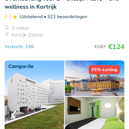
wellness in Kortrijk
8.7
Uitstekend
• 322 beoordelingen
D-Hotel
Kortrijk (26km)
€124
Verkocht: 186
€187
35% korting