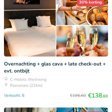
30% korting
Overnachting + glas cava + late check-out +
evt. ontbijt
C-Hotels Westwing
Roeselare (22km)
€138
Verkocht: 6
€196
,60
,60