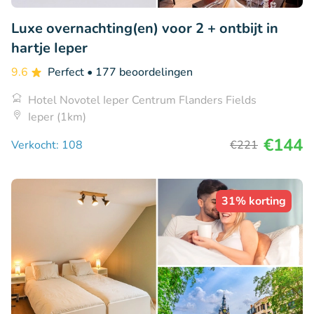
Luxe overnachting(en) voor 2 + ontbijt in
hartje Ieper
9.6
Perfect
• 177 beoordelingen
Hotel Novotel Ieper Centrum Flanders Fields
Ieper (1km)
€144
Verkocht: 108
€221
31% korting