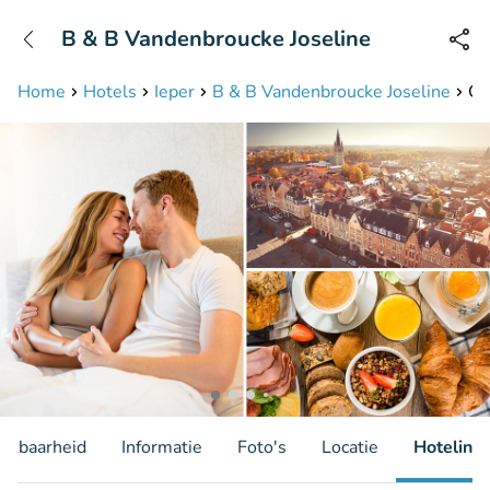
+31208087423
B & B Vandenbroucke Joseline
Bereikbaar tot 23:00 uur
Home
Hotels
Ieper
B & B Vandenbroucke Joseline
Ov
hikbaarheid
Informatie
Foto's
Locatie
Hotelinfo