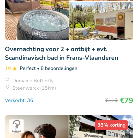
Overnachting voor 2 + ontbijt + evt.
Scandinavisch bad in Frans-Vlaanderen
10
Perfect
• 8 beoordelingen
Domaine Butterfly
Steenwerck (18km)
€79
Verkocht: 36
€113
38% korting