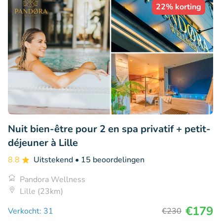
22% korting
Nuit bien-être pour 2 en spa privatif + petit-
déjeuner à Lille
8.8
Uitstekend
• 15 beoordelingen
Pandora Wellness
Lille (23km)
€179
Verkocht: 31
€230