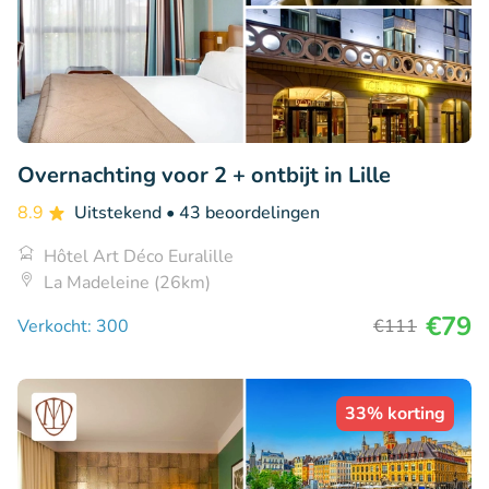
Overnachting voor 2 + ontbijt in Lille
8.9
Uitstekend
• 43 beoordelingen
Hôtel Art Déco Euralille
La Madeleine (26km)
€79
Verkocht: 300
€111
33% korting