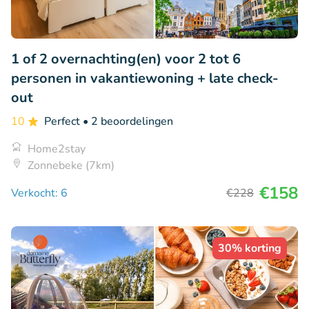
1 of 2 overnachting(en) voor 2 tot 6
personen in vakantiewoning + late check-
out
10
Perfect
• 2 beoordelingen
Home2stay
Zonnebeke (7km)
€158
Verkocht: 6
€228
30% korting