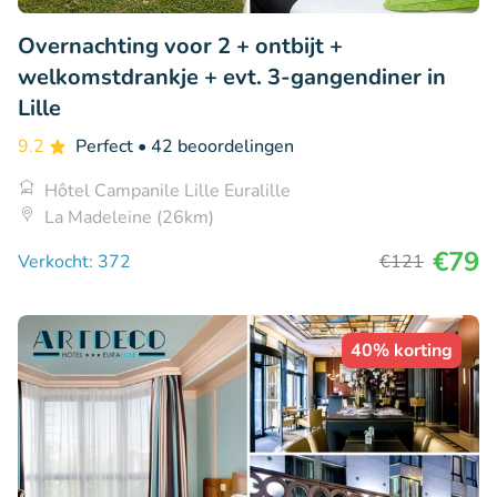
Overnachting voor 2 + ontbijt +
welkomstdrankje + evt. 3-gangendiner in
Lille
9.2
Perfect
• 42 beoordelingen
Hôtel Campanile Lille Euralille
La Madeleine (26km)
€79
Verkocht: 372
€121
40% korting