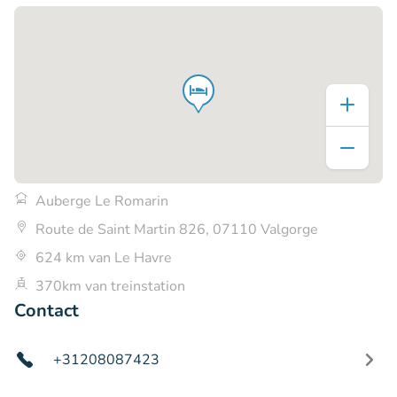
Auberge Le Romarin
Route de Saint Martin 826, 07110 Valgorge
624 km van Le Havre
370km van treinstation
Contact
+31208087423