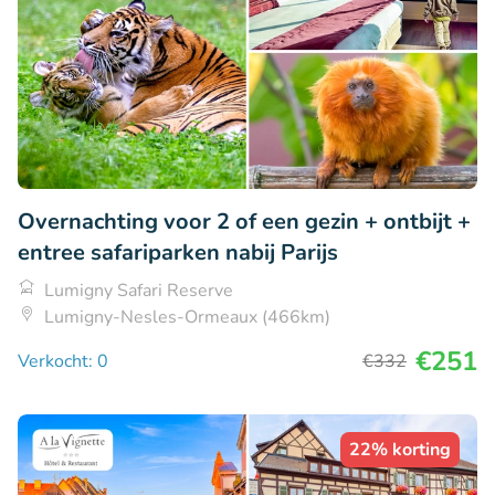
Overnachting voor 2 of een gezin + ontbijt +
entree safariparken nabij Parijs
Lumigny Safari Reserve
Lumigny-Nesles-Ormeaux (466km)
€251
Verkocht: 0
€332
22% korting