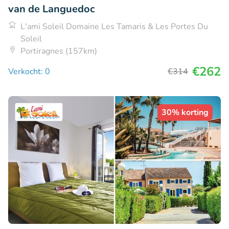
van de Languedoc
L'ami Soleil Domaine Les Tamaris & Les Portes Du
Soleil
Portiragnes (157km)
€262
Verkocht: 0
€314
30% korting