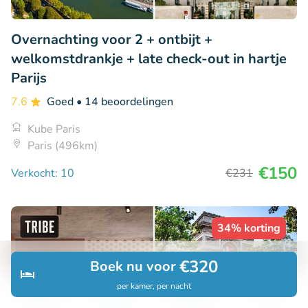
Overnachting voor 2 + ontbijt +
welkomstdrankje + late check-out in hartje
Parijs
7.6
Goed
• 14 beoordelingen
Kube Paris
Paris (496km)
€150
Verkocht: 10
€231
34% korting
€320
Boek nu voor
per kamer, per nacht
Ontdek
Zoeken
Boekingen
Menu