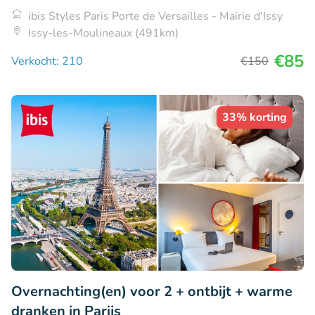
ibis Styles Paris Porte de Versailles - Mairie d'Issy
Issy-les-Moulineaux (491km)
€85
Verkocht: 210
€150
33% korting
Overnachting(en) voor 2 + ontbijt + warme
dranken in Parijs