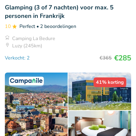
Glamping (3 of 7 nachten) voor max. 5
personen in Frankrijk
10
Perfect
• 2 beoordelingen
Camping La Bedure
Luzy (245km)
€285
Verkocht: 2
€365
41% korting