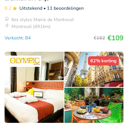
8.2
Uitstekend
• 11 beoordelingen
Ibis styles Mairie de Montreuil
Montreuil (491km)
€109
Verkocht: 84
€162
62% korting