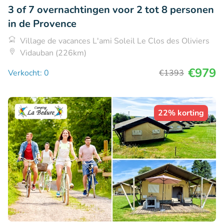
3 of 7 overnachtingen voor 2 tot 8 personen
in de Provence
Village de vacances L'ami Soleil Le Clos des Oliviers
Vidauban (226km)
€979
Verkocht: 0
€1393
22% korting