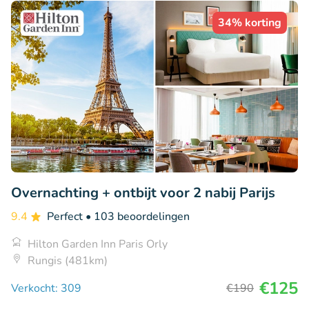
34% korting
Overnachting + ontbijt voor 2 nabij Parijs
9.4
Perfect
• 103 beoordelingen
Hilton Garden Inn Paris Orly
Rungis (481km)
€125
Verkocht: 309
€190