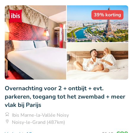
39% korting
Overnachting voor 2 + ontbijt + evt.
parkeren, toegang tot het zwembad + meer
vlak bij Parijs
Ibis Marne-la-Vallée Noisy
Noisy-le-Grand (487km)