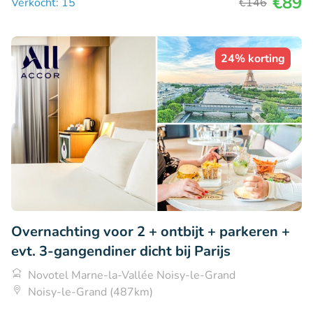
€89
Verkocht: 15
€146
24% korting
Overnachting voor 2 + ontbijt + parkeren +
evt. 3-gangendiner dicht bij Parijs
Novotel Marne-la-Vallée Noisy-le-Grand
Noisy-le-Grand (487km)