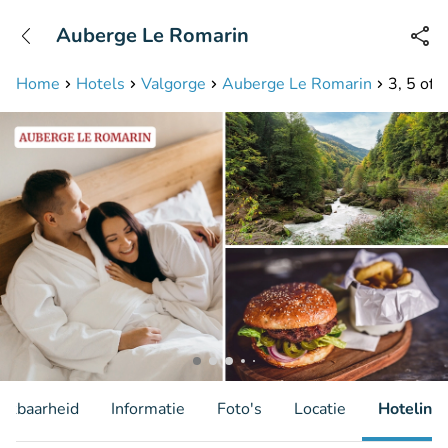
+31208087423
Auberge Le Romarin
Bereikbaar tot 23:00 uur
Home
Hotels
Valgorge
Auberge Le Romarin
3, 5 of 
hikbaarheid
Informatie
Foto's
Locatie
Hotelinfo