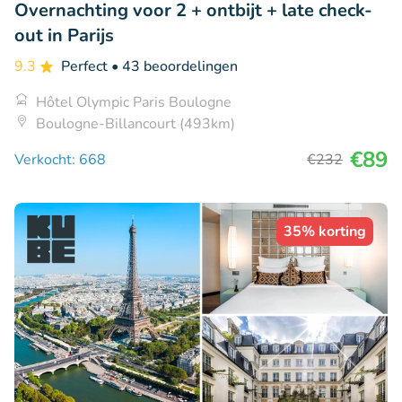
Overnachting voor 2 + ontbijt + late check-
out in Parijs
9.3
Perfect
• 43 beoordelingen
Hôtel Olympic Paris Boulogne
Boulogne-Billancourt (493km)
€89
Verkocht: 668
€232
35% korting