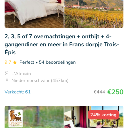
2, 3, 5 of 7 overnachtingen + ontbijt + 4-
gangendiner en meer in Frans dorpje Trois-
Épis
9.7
Perfect
• 54 beoordelingen
L'Alexain
Niedermorschwihr (457km)
€250
Verkocht: 61
€444
24% korting