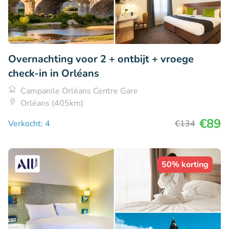
Overnachting voor 2 + ontbijt + vroege
check-in in Orléans
Campanile Orléans Centre Gare
Orléans (405km)
€89
Verkocht: 4
€134
50% korting