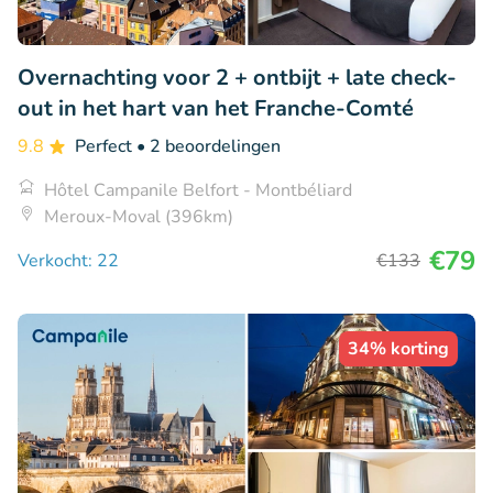
Overnachting voor 2 + ontbijt + late check-
out in het hart van het Franche-Comté
9.8
Perfect
• 2 beoordelingen
Hôtel Campanile Belfort - Montbéliard
Meroux-Moval (396km)
€79
Verkocht: 22
€133
34% korting