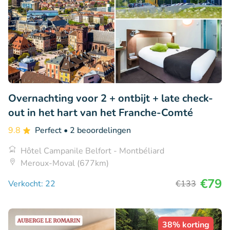
Overnachting voor 2 + ontbijt + late check-
out in het hart van het Franche-Comté
9.8
Perfect
• 2 beoordelingen
Hôtel Campanile Belfort - Montbéliard
Meroux-Moval (677km)
€79
Verkocht: 22
€133
38% korting