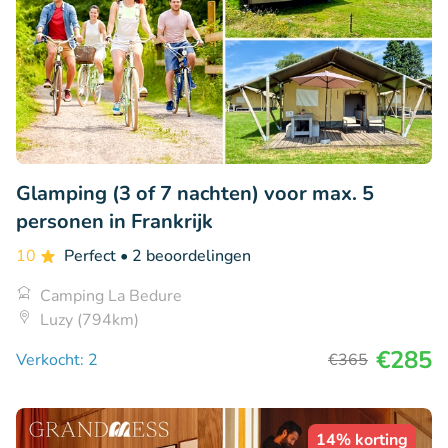
Glamping (3 of 7 nachten) voor max. 5
personen in Frankrijk
10
Perfect
• 2 beoordelingen
Camping La Bedure
Luzy (794km)
€285
Verkocht: 2
€365
14% korting