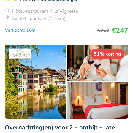
Hôtel-restaurant A la Vignette
Saint-Hippolyte (711km)
€247
Verkocht: 169
€318
51% korting
Overnachting(en) voor 2 + ontbijt + late