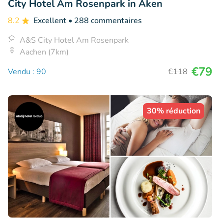
City Hotel Am Rosenpark in Aken
8.2
Excellent
• 288 commentaires
A&S City Hotel Am Rosenpark
Aachen (7km)
€79
Vendu : 90
€118
30% réduction