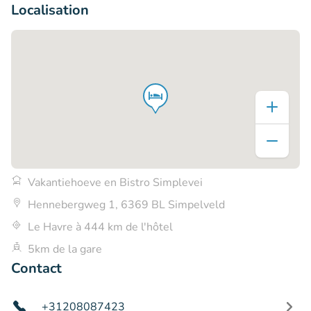
Localisation
Vakantiehoeve en Bistro Simplevei
Hennebergweg 1, 6369 BL Simpelveld
Le Havre à 444 km de l'hôtel
5km de la gare
Contact
+31208087423