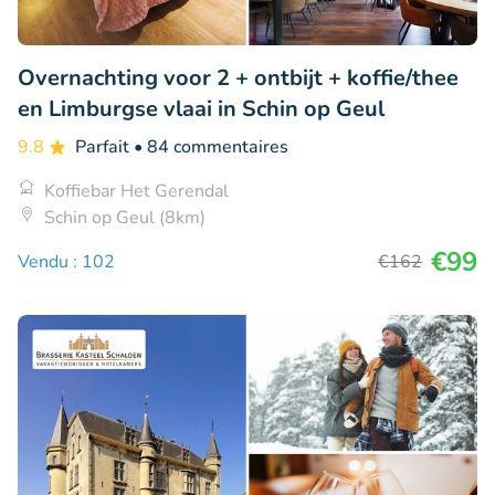
Overnachting voor 2 + ontbijt + koffie/thee
en Limburgse vlaai in Schin op Geul
9.8
Parfait
• 84 commentaires
Koffiebar Het Gerendal
Schin op Geul (8km)
€99
Vendu : 102
€162