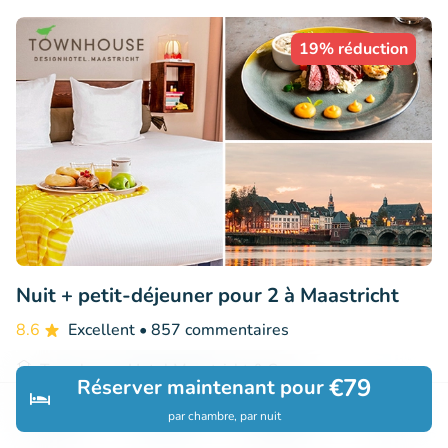
19% réduction
Nuit + petit-déjeuner pour 2 à Maastricht
8.6
Excellent
• 857 commentaires
Townhouse Hotel Maastricht & Spa
€79
Réserver maintenant pour
Maastricht (19km)
par chambre, par nuit
Découvrir
Rechercher
Réservations
Menu
€145
Vendu : 5
€179