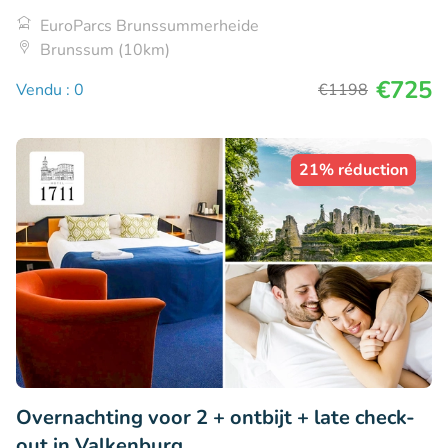
EuroParcs Brunssummerheide
Brunssum (10km)
€725
Vendu : 0
€1198
21% réduction
Overnachting voor 2 + ontbijt + late check-
out in Valkenburg