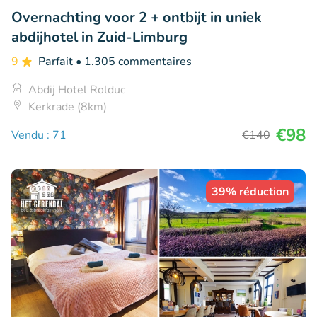
Overnachting voor 2 + ontbijt in uniek
abdijhotel in Zuid-Limburg
9
Parfait
• 1.305 commentaires
Abdij Hotel Rolduc
Kerkrade (8km)
€98
Vendu : 71
€140
39% réduction