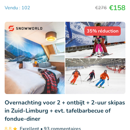
€158
Vendu : 102
€276
35% réduction
Overnachting voor 2 + ontbijt + 2-uur skipas
in Zuid-Limburg + evt. tafelbarbecue of
fondue-diner
8.8
Excellent
• 93 commentaires