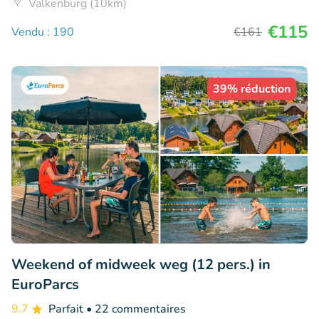
Valkenburg (10km)
€115
Vendu : 190
€161
39% réduction
Weekend of midweek weg (12 pers.) in
EuroParcs
9.7
Parfait
• 22 commentaires