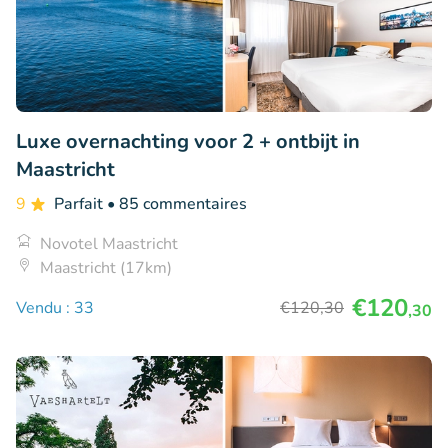
Luxe overnachting voor 2 + ontbijt in
Maastricht
9
Parfait
• 85 commentaires
Novotel Maastricht
Maastricht (17km)
€120
Vendu : 33
€120
,30
,30