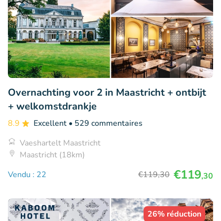
Overnachting voor 2 in Maastricht + ontbijt
+ welkomstdrankje
8.9
Excellent
• 529 commentaires
Vaeshartelt Maastricht
Maastricht (18km)
€119
Vendu : 22
€119
,30
,30
26% réduction