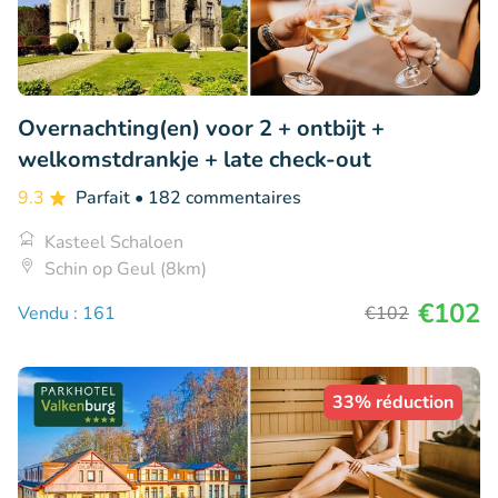
Overnachting(en) voor 2 + ontbijt +
welkomstdrankje + late check-out
9.3
Parfait
• 182 commentaires
Kasteel Schaloen
Schin op Geul (8km)
€102
Vendu : 161
€102
33% réduction