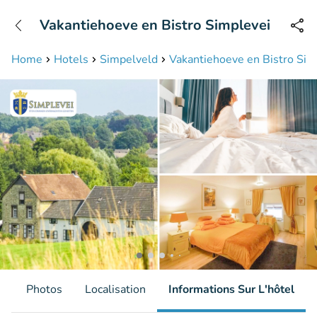
+31208087423
Vakantiehoeve en Bistro Simplevei
Disponible jusqu'à 23:00 heures
Home
Hotels
Simpelveld
Vakantiehoeve en Bistro Sim
s
Photos
Localisation
Informations Sur L'hôtel