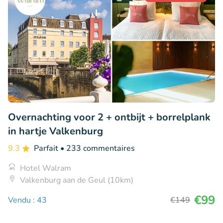
Overnachting voor 2 + ontbijt + borrelplank
in hartje Valkenburg
9.3
Parfait
• 233 commentaires
Hotel Walram
Valkenburg aan de Geul (10km)
€99
Vendu : 43
€149