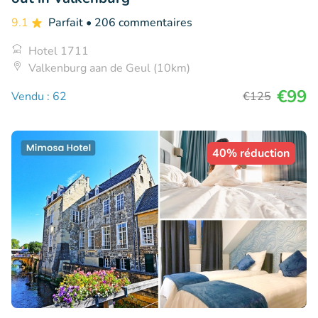
9.1
Parfait
• 206 commentaires
Hotel 1711
Valkenburg aan de Geul (10km)
€99
Vendu : 62
€125
40% réduction