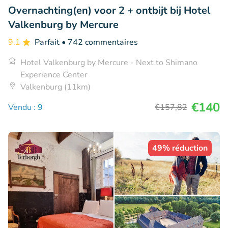
Overnachting(en) voor 2 + ontbijt bij Hotel
Valkenburg by Mercure
9.1
Parfait
• 742 commentaires
Hotel Valkenburg by Mercure - Next to Shimano
Experience Center
Valkenburg (11km)
€140
Vendu : 9
€157
,82
49% réduction