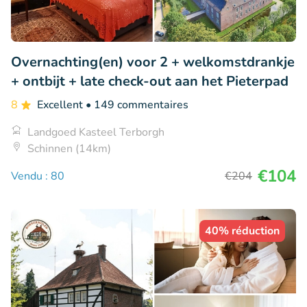
Overnachting(en) voor 2 + welkomstdrankje
+ ontbijt + late check-out aan het Pieterpad
8
Excellent
• 149 commentaires
Landgoed Kasteel Terborgh
Schinnen (14km)
€104
Vendu : 80
€204
40% réduction