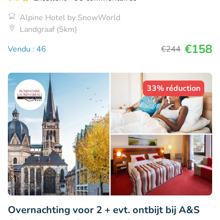
Alpine Hotel by SnowWorld
Landgraaf (5km)
€158
Vendu : 46
€244
33% réduction
Overnachting voor 2 + evt. ontbijt bij A&S