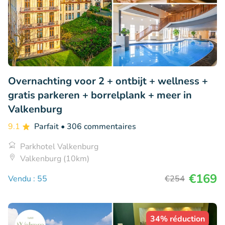
Overnachting voor 2 + ontbijt + wellness +
gratis parkeren + borrelplank + meer in
Valkenburg
9.1
Parfait
• 306 commentaires
Parkhotel Valkenburg
Valkenburg (10km)
€169
Vendu : 55
€254
34% réduction