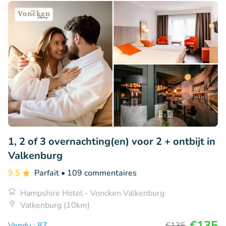
1, 2 of 3 overnachting(en) voor 2 + ontbijt in
Valkenburg
9.5
Parfait
• 109 commentaires
Hampshire Hotel - Voncken Valkenburg
Valkenburg (10km)
€135
Vendu : 87
€135