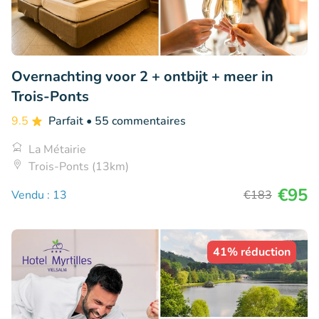
Overnachting voor 2 + ontbijt + meer in
Trois-Ponts
9.5
Parfait
• 55 commentaires
La Métairie
Trois-Ponts (13km)
€95
Vendu : 13
€183
41% réduction