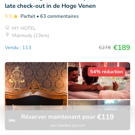
late check-out in de Hoge Venen
9.5
Parfait
• 63 commentaires
MY HOTEL
Malmedy (23km)
€189
Vendu : 113
€278
54% réduction
€119
Réserver maintenant pour
par chambre, par nuit
Découvrir
Rechercher
Réservations
Menu