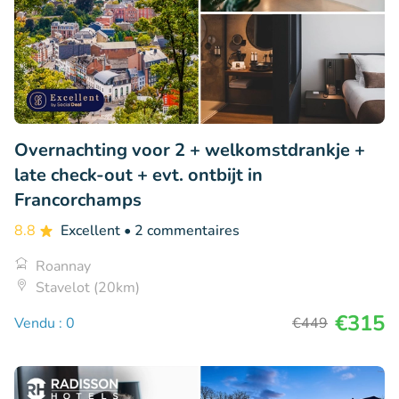
Overnachting voor 2 + welkomstdrankje +
late check-out + evt. ontbijt in
Francorchamps
8.8
Excellent
• 2 commentaires
Roannay
Stavelot (20km)
€315
Vendu : 0
€449