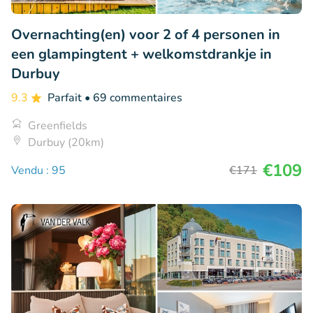
Overnachting(en) voor 2 of 4 personen in
een glampingtent + welkomstdrankje in
Durbuy
9.3
Parfait
• 69 commentaires
Greenfields
Durbuy (20km)
€109
Vendu : 95
€171