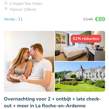
L'Impéri'Ale Hotel
Hamoir (18km)
€89
Vendu : 21
€146
52% réduction
Overnachting voor 2 + ontbijt + late check-
out + meer in La Roche-en-Ardenne