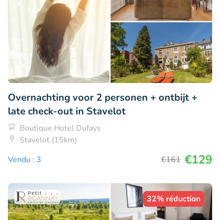
Overnachting voor 2 personen + ontbijt +
late check-out in Stavelot
Boutique Hotel Dufays
Stavelot (15km)
€129
Vendu : 3
€161
32% réduction