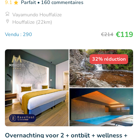
9.1
Parfait
• 160 commentaires
Vayamundo Houffalize
Houffalize (22km)
€119
Vendu : 290
€214
32% réduction
Overnachting voor 2 + ontbijt + wellness +