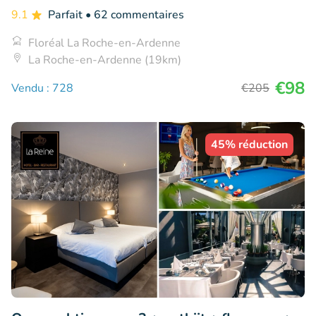
9.1
Parfait
• 62 commentaires
Floréal La Roche-en-Ardenne
La Roche-en-Ardenne (19km)
€98
Vendu : 728
€205
45% réduction