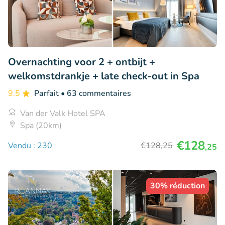
Overnachting voor 2 + ontbijt +
welkomstdrankje + late check-out in Spa
9.5
Parfait
• 63 commentaires
Van der Valk Hotel SPA
Spa (20km)
€128
Vendu : 230
€128
,25
,25
30% réduction