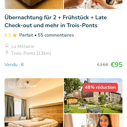
Übernachtung für 2 + Frühstück + Late
Check-out und mehr in Trois-Ponts
9.5
Parfait
• 55 commentaires
La Métairie
Trois-Ponts (13km)
€95
Vendu : 8
€168
48% réduction