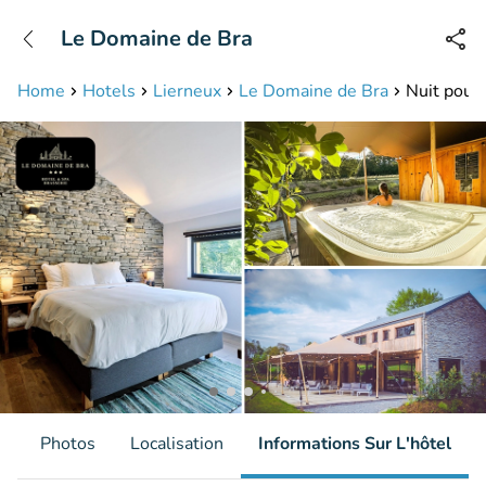
+31208087423
Le Domaine de Bra
Disponible jusqu'à 23:00 heures
Home
Hotels
Lierneux
Le Domaine de Bra
Nuit pour 
s
Photos
Localisation
Informations Sur L'hôtel