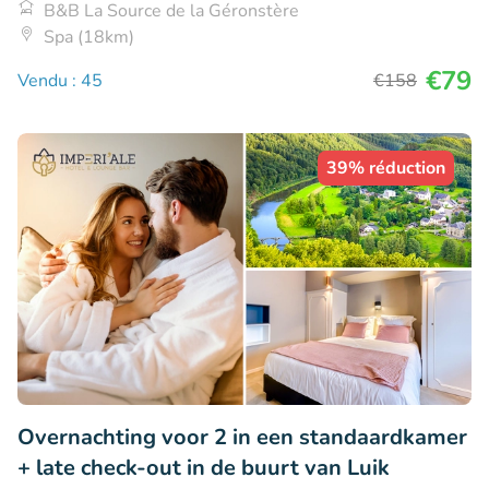
B&B La Source de la Géronstère
Spa (18km)
€79
Vendu : 45
€158
39% réduction
Overnachting voor 2 in een standaardkamer
+ late check-out in de buurt van Luik