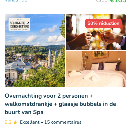
€105
Vendu : 93
€193
50% réduction
Overnachting voor 2 personen +
welkomstdrankje + glaasje bubbels in de
buurt van Spa
8.2
Excellent
• 15 commentaires