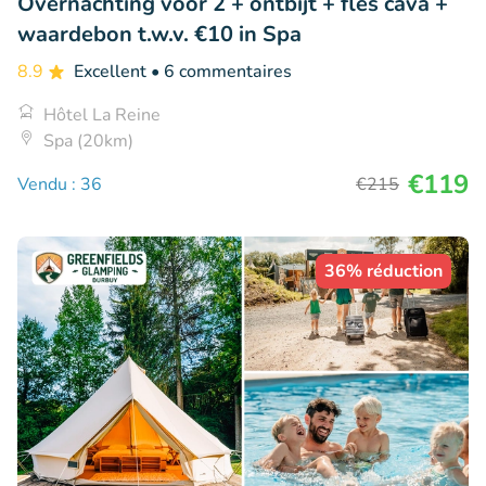
Overnachting voor 2 + ontbijt + fles cava +
waardebon t.w.v. €10 in Spa
8.9
Excellent
• 6 commentaires
Hôtel La Reine
Spa (20km)
€119
Vendu : 36
€215
36% réduction