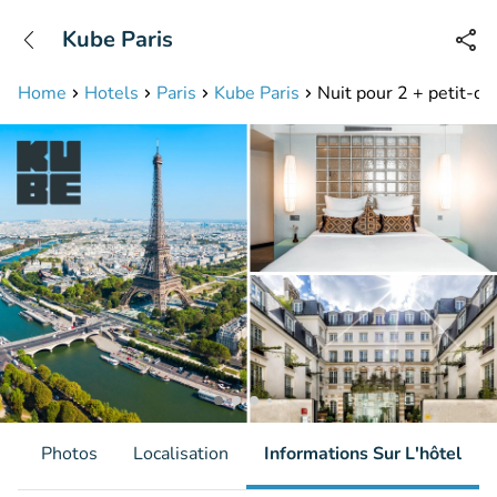
+31208087423
Kube Paris
Disponible jusqu'à 23:00 heures
Home
Hotels
Paris
Kube Paris
Nuit pour 2 + petit-dé
s
Photos
Localisation
Informations Sur L'hôtel