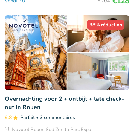
€128
Vendu : 0
€204
38% réduction
Overnachting voor 2 + ontbijt + late check-
out in Rouen
9.8
Parfait
• 3 commentaires
Novotel Rouen Sud Zenith Parc Expo