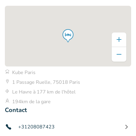
Kube Paris
1 Passage Ruelle, 75018 Paris
Le Havre à 177 km de l'hôtel
194km de la gare
Contact
+31208087423