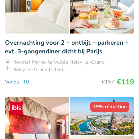
Overnachting voor 2 + ontbijt + parkeren +
evt. 3-gangendiner dicht bij Parijs
Novotel Marne-la-Vallée Noisy-le-Grand
Noisy-le-Grand (14km)
€119
Vendu : 10
€157
39% réduction