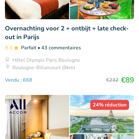
Overnachting voor 2 + ontbijt + late check-
out in Parijs
9.3
Parfait
• 43 commentaires
Hôtel Olympic Paris Boulogne
Boulogne-Billancourt (9km)
€89
Vendu : 668
€232
24% réduction