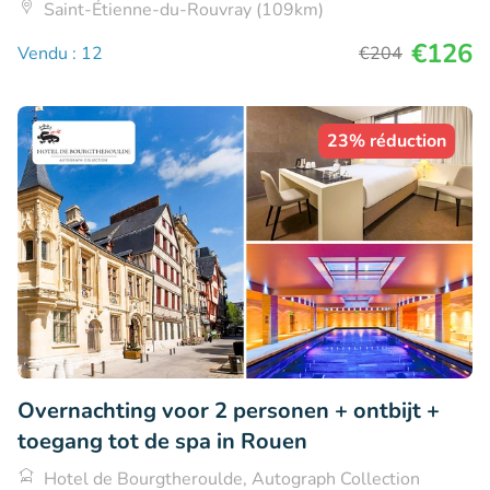
Saint-Étienne-du-Rouvray (109km)
€126
Vendu : 12
€204
23% réduction
Overnachting voor 2 personen + ontbijt +
toegang tot de spa in Rouen
Hotel de Bourgtheroulde, Autograph Collection