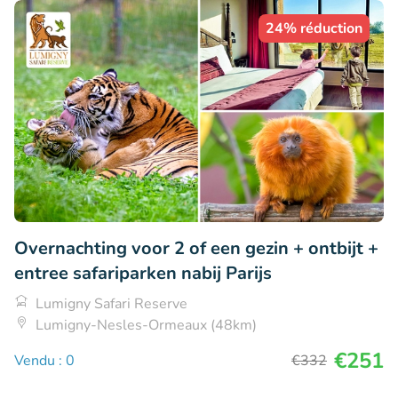
24% réduction
Overnachting voor 2 of een gezin + ontbijt +
entree safariparken nabij Parijs
Lumigny Safari Reserve
Lumigny-Nesles-Ormeaux (48km)
€251
Vendu : 0
€332