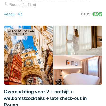
Rouen (111km)
€95
Vendu : 43
€135
Overnachting voor 2 + ontbijt +
welkomstcocktails + late check-out in
Rouen