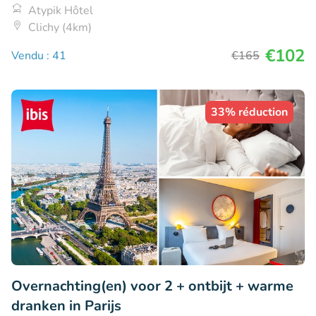
Atypik Hôtel
Clichy (4km)
€102
Vendu : 41
€165
33% réduction
Overnachting(en) voor 2 + ontbijt + warme
dranken in Parijs