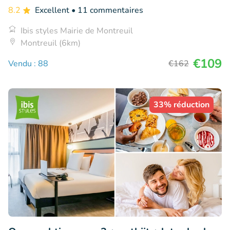
8.2
Excellent
• 11 commentaires
Ibis styles Mairie de Montreuil
Montreuil (6km)
€109
Vendu : 88
€162
33% réduction