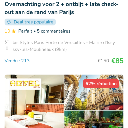
Overnachting voor 2 + ontbijt + late check-
out aan de rand van Parijs
Deal très populaire
10
Parfait
• 5 commentaires
ibis Styles Paris Porte de Versailles - Mairie d'Issy
Issy-les-Moulineaux (9km)
€85
Vendu : 213
€150
62% réduction