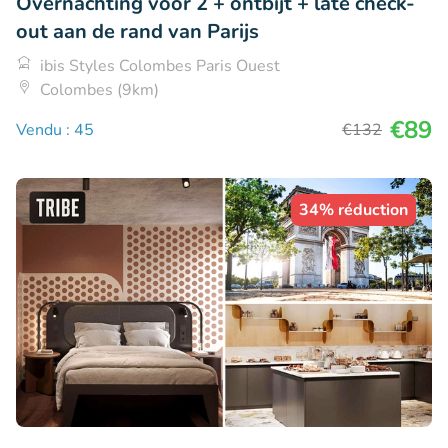
Overnachting voor 2 + ontbijt + late check-
out aan de rand van Parijs
ibis Styles Colombes Paris Ouest
Colombes (9km)
€89
Vendu : 45
€132
34% réduction