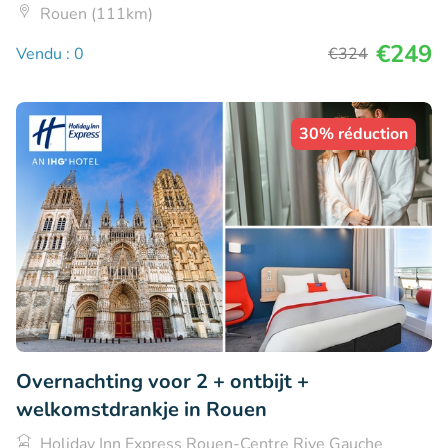
Rouen (111km)
€249
Vendu : 0
€324
30% réduction
Overnachting voor 2 + ontbijt +
welkomstdrankje in Rouen
Holiday Inn Express Rouen-Centre Rive Gauche