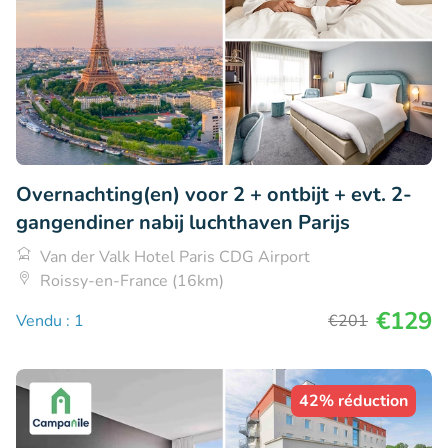
Overnachting(en) voor 2 + ontbijt + evt. 2-
gangendiner nabij luchthaven Parijs
Van der Valk Hotel Paris CDG Airport
Roissy-en-France (16km)
€129
Vendu : 1
€201
42% réduction