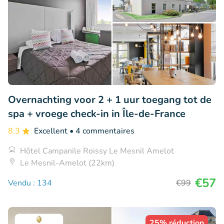
Overnachting voor 2 + 1 uur toegang tot de
spa + vroege check-in in Île-de-France
8.3
Excellent
• 4 commentaires
Hôtel Campanile Roissy Le Mesnil Amelot
Le Mesnil-Amelot (22km)
€57
Vendu : 134
€99
25% réduction