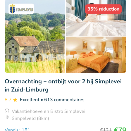
35% réduction
Overnachting + ontbijt voor 2 bij Simplevei
in Zuid-Limburg
8.7
Excellent
• 613 commentaires
Vakantiehoeve en Bistro Simplevei
Simpelveld (8km)
€79
Vendu : 181
€121