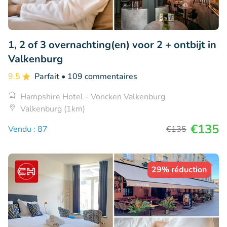
1, 2 of 3 overnachting(en) voor 2 + ontbijt in
Valkenburg
9.5
Parfait
• 109 commentaires
Hampshire Hotel - Voncken Valkenburg
Valkenburg (1km)
€135
Vendu : 87
€135
29% réduction