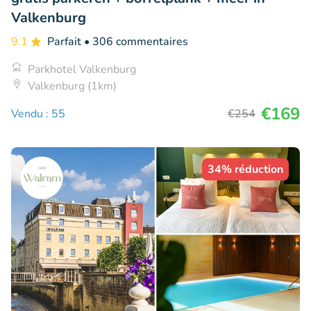
Valkenburg
9.1
Parfait
• 306 commentaires
Parkhotel Valkenburg
Valkenburg (1km)
€169
Vendu : 55
€254
34% réduction