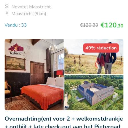
Novotel Maastricht
Maastricht (9km)
€120
Vendu : 33
€120
,30
,30
49% réduction
Overnachting(en) voor 2 + welkomstdrankje
+ ontbijt + late check-out aan het Pieterpad