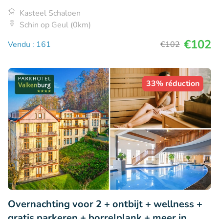
Kasteel Schaloen
Schin op Geul (0km)
€102
Vendu : 161
€102
33% réduction
Overnachting voor 2 + ontbijt + wellness +
gratis parkeren + borrelplank + meer in