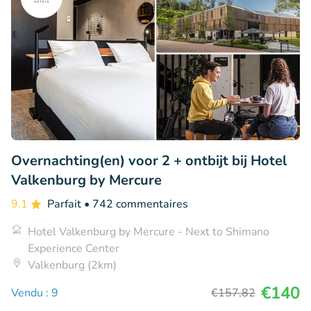
Overnachting(en) voor 2 + ontbijt bij Hotel
Valkenburg by Mercure
9.1
Parfait
• 742 commentaires
Hotel Valkenburg by Mercure - Next to Shimano
Experience Center
Valkenburg (2km)
€140
Vendu : 9
€157
,82