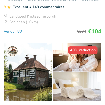
8
Excellent
• 149 commentaires
Landgoed Kasteel Terborgh
Schinnen (10km)
€104
Vendu : 80
€204
40% réduction