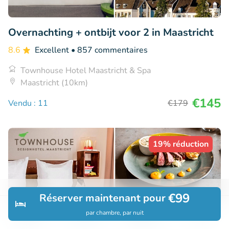
Overnachting + ontbijt voor 2 in Maastricht
8.6
Excellent
• 857 commentaires
Townhouse Hotel Maastricht & Spa
Maastricht (10km)
€145
Vendu : 11
€179
19% réduction
€99
Réserver maintenant pour
par chambre, par nuit
Découvrir
Rechercher
Réservations
Menu