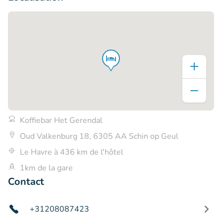
Koffiebar Het Gerendal
Oud Valkenburg 18, 6305 AA Schin op Geul
Le Havre à 436 km de l'hôtel
1km de la gare
Contact
+31208087423