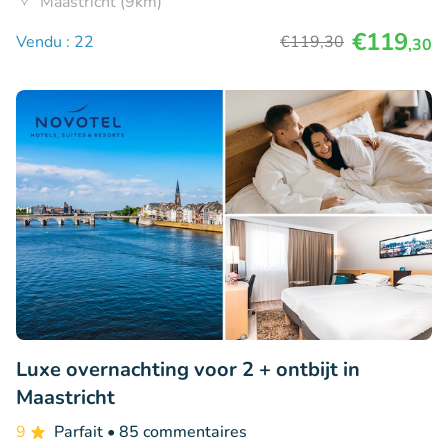
Maastricht (9km)
€119
Vendu : 22
€119
,30
,30
Luxe overnachting voor 2 + ontbijt in
Maastricht
9
Parfait
• 85 commentaires