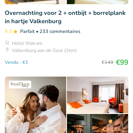
Overnachting voor 2 + ontbijt + borrelplank
in hartje Valkenburg
9.3
Parfait
• 233 commentaires
Hotel Walram
Valkenburg aan de Geul (1km)
€99
Vendu : 43
€149