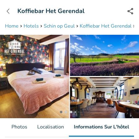
+31208087423
Koffiebar Het Gerendal
Disponible jusqu'à 23:00 heures
Home
Hotels
Schin op Geul
Koffiebar Het Gerendal
N
s
Photos
Localisation
Informations Sur L'hôtel