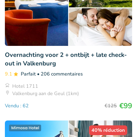
Overnachting voor 2 + ontbijt + late check-
out in Valkenburg
9.1
Parfait
• 206 commentaires
Hotel 1711
Valkenburg aan de Geul (1km)
€99
Vendu : 62
€125
40% réduction