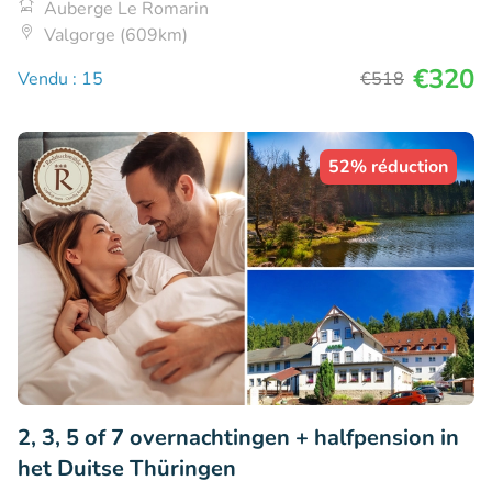
Auberge Le Romarin
Valgorge (609km)
€320
Vendu : 15
€518
52% réduction
2, 3, 5 of 7 overnachtingen + halfpension in
het Duitse Thüringen