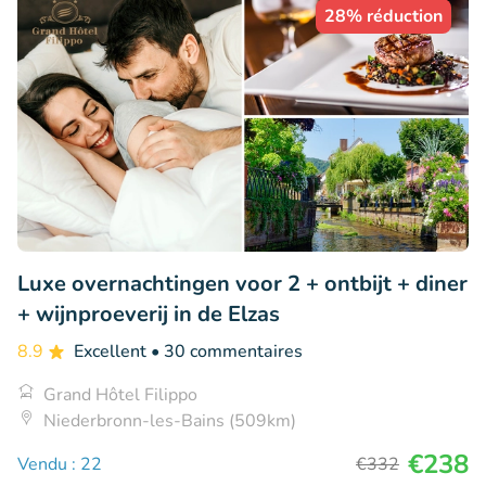
28% réduction
Luxe overnachtingen voor 2 + ontbijt + diner
+ wijnproeverij in de Elzas
8.9
Excellent
• 30 commentaires
Grand Hôtel Filippo
Niederbronn-les-Bains (509km)
€238
Vendu : 22
€332