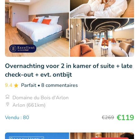
Overnachting voor 2 in kamer of suite + late
check-out + evt. ontbijt
9.4
Parfait
• 8 commentaires
Domaine du Bois d'Arlon
Arlon (661km)
€119
Vendu : 80
€269