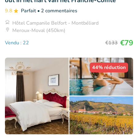
out in het hart van het Franche-Comté
9.8
Parfait
• 2 commentaires
Hôtel Campanile Belfort - Montbéliard
Meroux-Moval (450km)
€79
Vendu : 22
€133
44% réduction