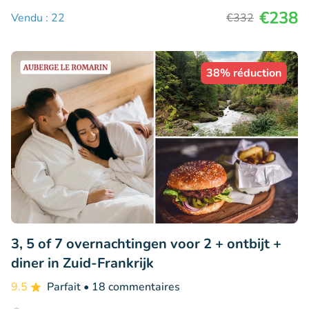
€238
Vendu : 22
€332
38% réduction
3, 5 of 7 overnachtingen voor 2 + ontbijt +
diner in Zuid-Frankrijk
9.5
Parfait
• 18 commentaires