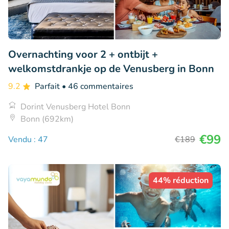
Overnachting voor 2 + ontbijt +
welkomstdrankje op de Venusberg in Bonn
9.2
Parfait
• 46 commentaires
Dorint Venusberg Hotel Bonn
Bonn (692km)
€99
Vendu : 47
€189
44% réduction