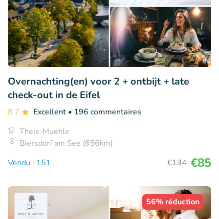
Overnachting(en) voor 2 + ontbijt + late
check-out in de Eifel
8.7
Excellent
• 196 commentaires
Theis-Muehle
Biersdorf am See (656km)
€85
Vendu : 151
€134
56% réduction