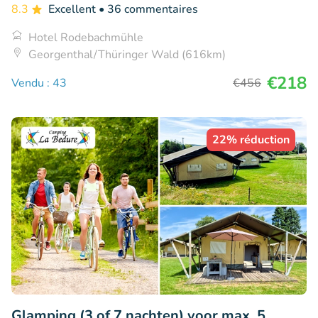
8.3
Excellent
• 36 commentaires
Hotel Rodebachmühle
Georgenthal/Thüringer Wald (616km)
€218
Vendu : 43
€456
22% réduction
Glamping (3 of 7 nachten) voor max. 5