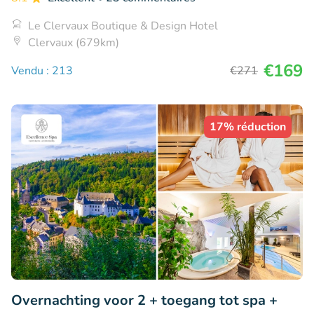
Le Clervaux Boutique & Design Hotel
Clervaux (679km)
€169
Vendu : 213
€271
17% réduction
Overnachting voor 2 + toegang tot spa +