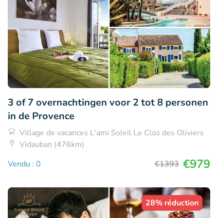
3 of 7 overnachtingen voor 2 tot 8 personen
in de Provence
Village de vacances L'ami Soleil Le Clos des Oliviers
Vidauban (476km)
€979
Vendu : 0
€1393
28% réduction