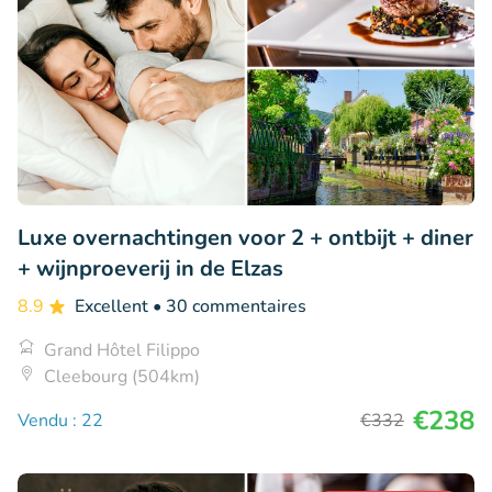
Luxe overnachtingen voor 2 + ontbijt + diner
+ wijnproeverij in de Elzas
8.9
Excellent
• 30 commentaires
Grand Hôtel Filippo
Cleebourg (504km)
€238
Vendu : 22
€332