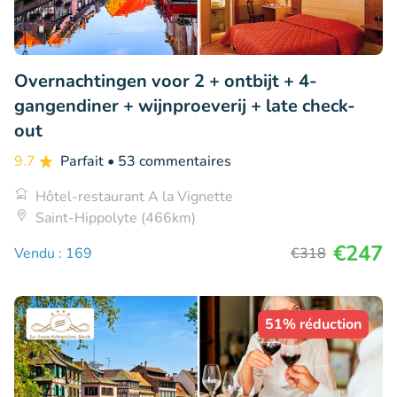
Overnachtingen voor 2 + ontbijt + 4-
gangendiner + wijnproeverij + late check-
out
9.7
Parfait
• 53 commentaires
Hôtel-restaurant A la Vignette
Saint-Hippolyte (466km)
€247
Vendu : 169
€318
51% réduction