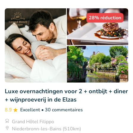
28% réduction
Luxe overnachtingen voor 2 + ontbijt + diner
+ wijnproeverij in de Elzas
8.9
Excellent
• 30 commentaires
Grand Hôtel Filippo
Niederbronn-les-Bains (510km)