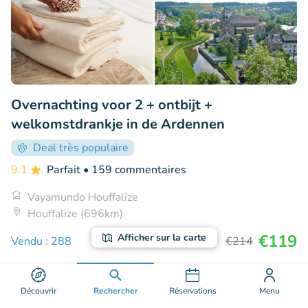
Overnachting voor 2 + ontbijt +
welkomstdrankje in de Ardennen
Deal très populaire
9.1
Parfait
• 159 commentaires
Vayamundo Houffalize
Houffalize (696km)
€119
Afficher sur la carte
Vendu : 288
€214
Découvrir
Rechercher
Réservations
Menu
31% réduction