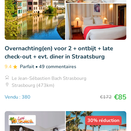
Overnachting(en) voor 2 + ontbijt + late
check-out + evt. diner in Straatsburg
9.4
Parfait
• 49 commentaires
Le Jean-Sébastien Bach Strasbourg
Strasbourg (473km)
€85
Vendu : 380
€172
30% réduction