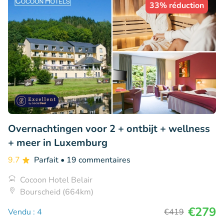
33% réduction
Overnachtingen voor 2 + ontbijt + wellness
+ meer in Luxemburg
9.7
Parfait
• 19 commentaires
Cocoon Hotel Belair
Bourscheid (664km)
€279
Vendu : 4
€419