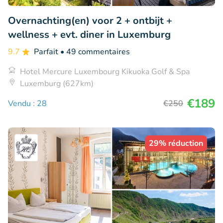
Overnachting(en) voor 2 + ontbijt +
wellness + evt. diner in Luxemburg
9.7
Parfait
• 49 commentaires
Hotel Mercure Luxembourg Kikuoka Golf & Spa
Luxemburg (627km)
€189
Vendu : 28
€250
29% réduction