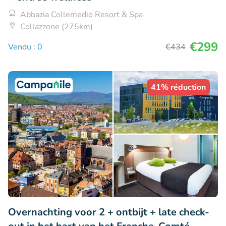
Abbazia Collemedio Resort & Spa
Collazzone (275km)
€299
Vendu : 0
€434
41% réduction
Overnachting voor 2 + ontbijt + late check-