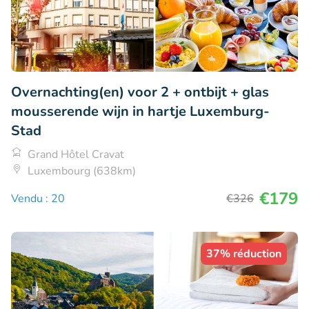
Overnachting(en) voor 2 + ontbijt + glas
mousserende wijn in hartje Luxemburg-
Stad
Grand Hôtel Cravat
Luxembourg (638km)
€179
Vendu : 20
€326
37% réduction