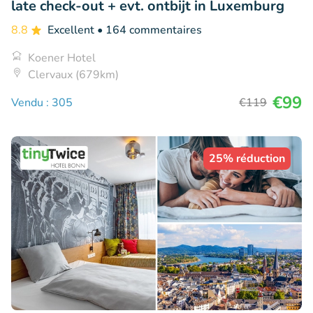
late check-out + evt. ontbijt in Luxemburg
8.8
Excellent
• 164 commentaires
Koener Hotel
Clervaux (679km)
€99
Vendu : 305
€119
25% réduction