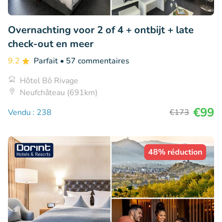
Overnachting voor 2 of 4 + ontbijt + late
check-out en meer
9.2
Parfait
• 57 commentaires
Hôtel Bô Rivage
Neufchâteau (691km)
€99
Vendu : 238
€173
48% réduction