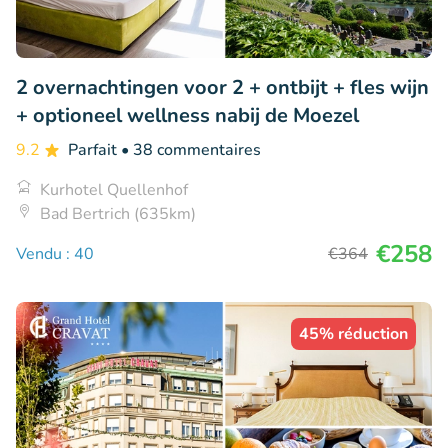
2 overnachtingen voor 2 + ontbijt + fles wijn
+ optioneel wellness nabij de Moezel
9.2
Parfait
• 38 commentaires
Kurhotel Quellenhof
Bad Bertrich (635km)
€258
Vendu : 40
€364
45% réduction