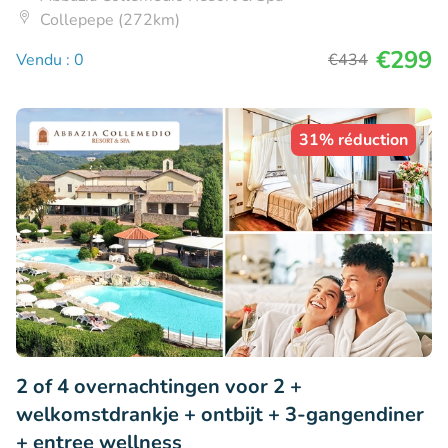
Collepepe (272km)
€299
Vendu : 0
€434
31% réduction
2 of 4 overnachtingen voor 2 +
welkomstdrankje + ontbijt + 3-gangendiner
+ entree wellness