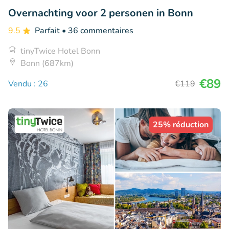
Overnachting voor 2 personen in Bonn
9.5
Parfait
• 36 commentaires
tinyTwice Hotel Bonn
Bonn (687km)
€89
Vendu : 26
€119
25% réduction