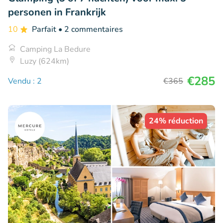
personen in Frankrijk
10
Parfait
• 2 commentaires
Camping La Bedure
Luzy (624km)
€285
Vendu : 2
€365
24% réduction