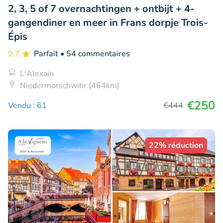
2, 3, 5 of 7 overnachtingen + ontbijt + 4-
gangendiner en meer in Frans dorpje Trois-
Épis
9.7
Parfait
• 54 commentaires
L'Alexain
Niedermorschwihr (464km)
€250
Vendu : 61
€444
22% réduction