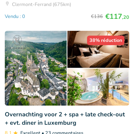
Clermont-Ferrand (675km)
€117
Vendu : 0
€136
,20
38% réduction
Overnachting voor 2 + spa + late check-out
+ evt. diner in Luxemburg
8.1
Excellent
• 23 commentaires