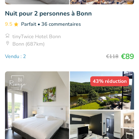
Nuit pour 2 personnes à Bonn
9.5
Parfait
• 36 commentaires
tinyTwice Hotel Bonn
Bonn (687km)
€89
Vendu : 2
€118
43% réduction