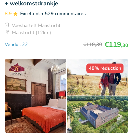
+ welkomstdrankje
8.9
Excellent
• 529 commentaires
Vaeshartelt Maastricht
Maastricht (12km)
€119
Vendu : 22
€119
,30
,30
49% réduction