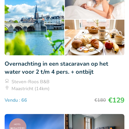
Overnachting in een stacaravan op het
water voor 2 t/m 4 pers. + ontbijt
Steven-Roos B&B
Maastricht (14km)
€129
Vendu : 66
€180