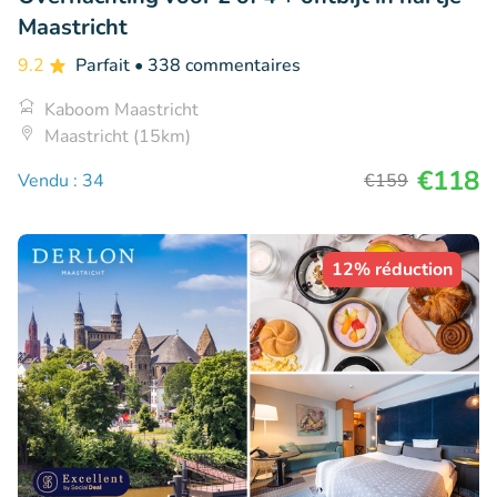
Maastricht
9.2
Parfait
• 338 commentaires
Kaboom Maastricht
Maastricht (15km)
€118
Vendu : 34
€159
12% réduction