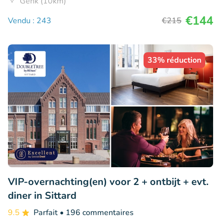
Genk (10km)
€144
Vendu : 243
€215
33% réduction
VIP-overnachting(en) voor 2 + ontbijt + evt.
diner in Sittard
9.5
Parfait
• 196 commentaires