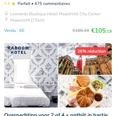
9.6
Parfait
• 475 commentaires
Leonardo Boutique Hotel Maastricht City Center
Maastricht (15km)
€105
Vendu : 60
€105
,19
,19
26% réduction
Overnachting voor 2 of 4 + ontbijt in hartje