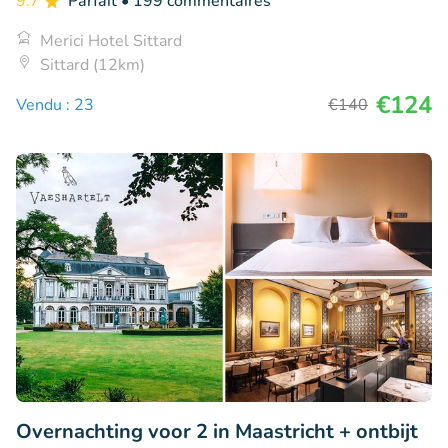
9.7
Parfait
• 199 commentaires
Merici Hotel Sittard
Sittard (12km)
€124
Vendu : 23
€140
Overnachting voor 2 in Maastricht + ontbijt