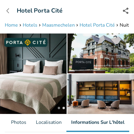
+31208087423
Hotel Porta Cité
Disponible jusqu'à 23:00 heures
Home
Hotels
Maasmechelen
Hotel Porta Cité
Nuit p
s
Photos
Localisation
Informations Sur L'hôtel