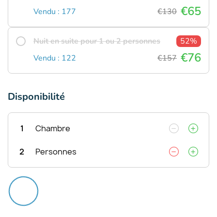
€65
Vendu : 177
€130
Nuit en suite pour 1 ou 2 personnes
52%
€76
Vendu : 122
€157
Disponibilité
1
Chambre
2
Personnes