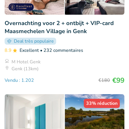
Overnachting voor 2 + ontbijt + VIP-card
Maasmechelen Village in Genk
Deal très populaire
8.9
Excellent
• 232 commentaires
M Hotel Genk
Genk (13km)
€99
Vendu : 1.202
€180
33% réduction