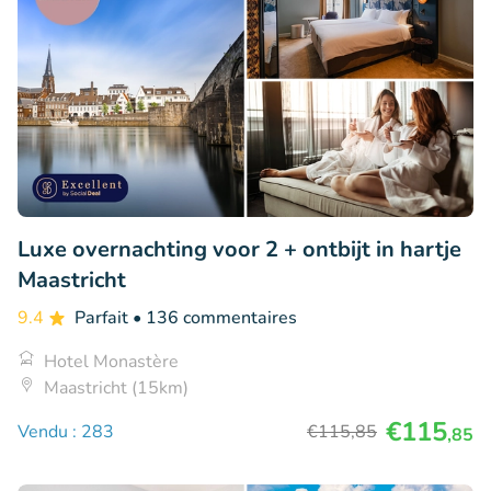
Luxe overnachting voor 2 + ontbijt in hartje
Maastricht
9.4
Parfait
• 136 commentaires
Hotel Monastère
Maastricht (15km)
€115
Vendu : 283
€115
,85
,85