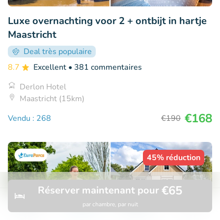
Luxe overnachting voor 2 + ontbijt in hartje
Maastricht
Deal très populaire
8.7
Excellent
• 381 commentaires
Derlon Hotel
Maastricht (15km)
€168
Vendu : 268
€190
45% réduction
€65
Réserver maintenant pour
par chambre, par nuit
Découvrir
Rechercher
Réservations
Menu