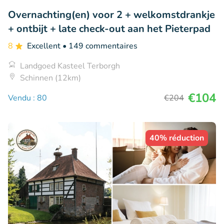
Overnachting(en) voor 2 + welkomstdrankje
+ ontbijt + late check-out aan het Pieterpad
8
Excellent
• 149 commentaires
Landgoed Kasteel Terborgh
Schinnen (12km)
€104
Vendu : 80
€204
40% réduction