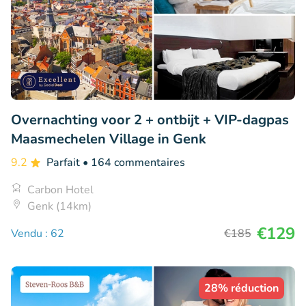
Overnachting voor 2 + ontbijt + VIP-dagpas
Maasmechelen Village in Genk
9.2
Parfait
• 164 commentaires
Carbon Hotel
Genk (14km)
€129
Vendu : 62
€185
28% réduction