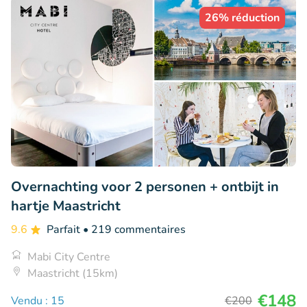
26% réduction
Overnachting voor 2 personen + ontbijt in
hartje Maastricht
9.6
Parfait
• 219 commentaires
Mabi City Centre
Maastricht (15km)
€148
Vendu : 15
€200