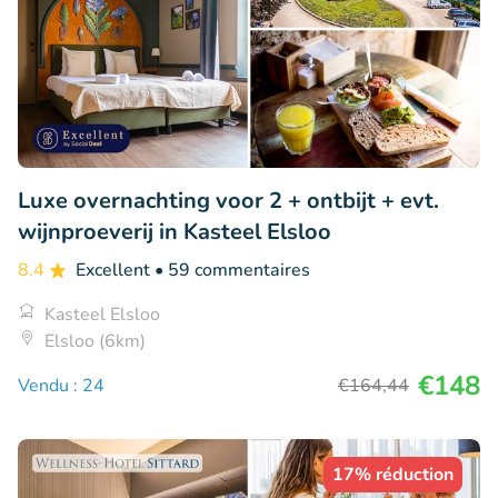
Luxe overnachting voor 2 + ontbijt + evt.
wijnproeverij in Kasteel Elsloo
8.4
Excellent
• 59 commentaires
Kasteel Elsloo
Elsloo (6km)
€148
Vendu : 24
€164
,44
17% réduction