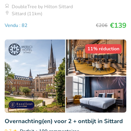
DoubleTree by Hilton Sittard
Sittard (11km)
€139
Vendu : 82
€206
11% réduction
Overnachting(en) voor 2 + ontbijt in Sittard