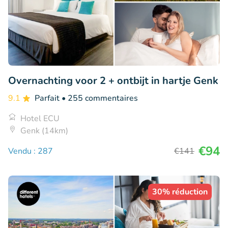
Overnachting voor 2 + ontbijt in hartje Genk
9.1
Parfait
• 255 commentaires
Hotel ECU
Genk (14km)
€94
Vendu : 287
€141
30% réduction