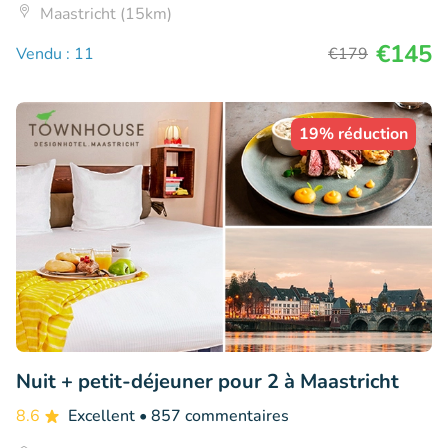
Maastricht (15km)
€145
Vendu : 11
€179
19% réduction
Nuit + petit-déjeuner pour 2 à Maastricht
8.6
Excellent
• 857 commentaires