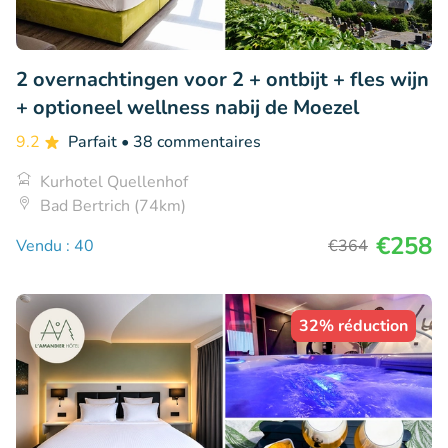
2 overnachtingen voor 2 + ontbijt + fles wijn
+ optioneel wellness nabij de Moezel
9.2
Parfait
• 38 commentaires
Kurhotel Quellenhof
Bad Bertrich (74km)
€258
Vendu : 40
€364
32% réduction