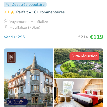
Deal très populaire
9.1
Parfait
• 161 commentaires
Vayamundo Houffalize
Houffalize (70km)
€119
Vendu : 296
€214
31% réduction