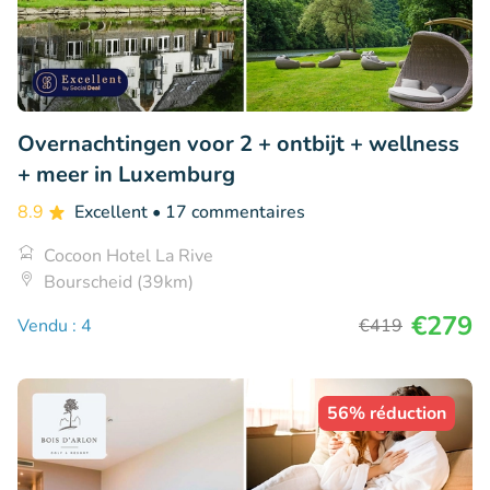
Overnachtingen voor 2 + ontbijt + wellness
+ meer in Luxemburg
8.9
Excellent
• 17 commentaires
Cocoon Hotel La Rive
Bourscheid (39km)
€279
Vendu : 4
€419
56% réduction