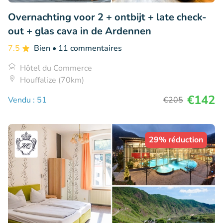
Overnachting voor 2 + ontbijt + late check-
out + glas cava in de Ardennen
7.5
Bien
• 11 commentaires
Hôtel du Commerce
Houffalize (70km)
€142
Vendu : 51
€205
29% réduction