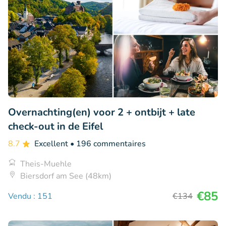
Overnachting(en) voor 2 + ontbijt + late
check-out in de Eifel
8.7
Excellent
• 196 commentaires
Theis-Muehle
Biersdorf am See (48km)
€85
Vendu : 151
€134