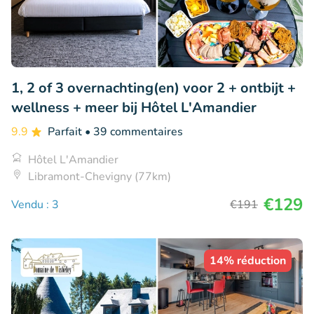
1, 2 of 3 overnachting(en) voor 2 + ontbijt +
wellness + meer bij Hôtel L'Amandier
9.9
Parfait
• 39 commentaires
Hôtel L'Amandier
Libramont-Chevigny (77km)
€129
Vendu : 3
€191
14% réduction