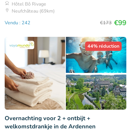
Hôtel Bô Rivage
Neufchâteau (69km)
€99
Vendu : 242
€173
44% réduction
Overnachting voor 2 + ontbijt +
welkomstdrankje in de Ardennen