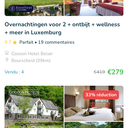
Overnachtingen voor 2 + ontbijt + wellness
+ meer in Luxemburg
9.7
Parfait
• 19 commentaires
Cocoon Hotel Belair
Bourscheid (39km)
€279
Vendu : 4
€419
33% réduction