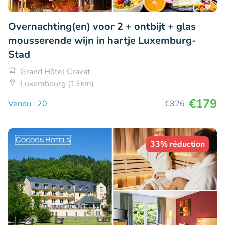
Overnachting(en) voor 2 + ontbijt + glas
mousserende wijn in hartje Luxemburg-
Stad
Grand Hôtel Cravat
Luxembourg (13km)
€179
Vendu : 20
€326
33% réduction