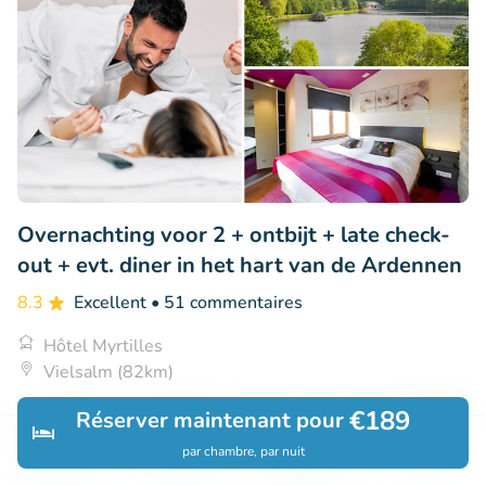
Overnachting voor 2 + ontbijt + late check-
out + evt. diner in het hart van de Ardennen
8.3
Excellent
• 51 commentaires
Hôtel Myrtilles
Vielsalm (82km)
€79
€189
Vendu : 59
€133
Réserver maintenant pour
par chambre, par nuit
Découvrir
Rechercher
Réservations
Menu