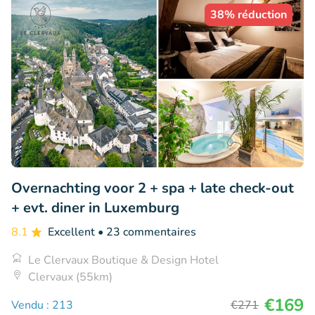
38% réduction
Overnachting voor 2 + spa + late check-out
+ evt. diner in Luxemburg
8.1
Excellent
• 23 commentaires
Le Clervaux Boutique & Design Hotel
Clervaux (55km)
€169
Vendu : 213
€271