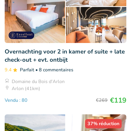
Overnachting voor 2 in kamer of suite + late
check-out + evt. ontbijt
9.4
Parfait
• 8 commentaires
Domaine du Bois d'Arlon
Arlon (41km)
€119
Vendu : 80
€269
37% réduction