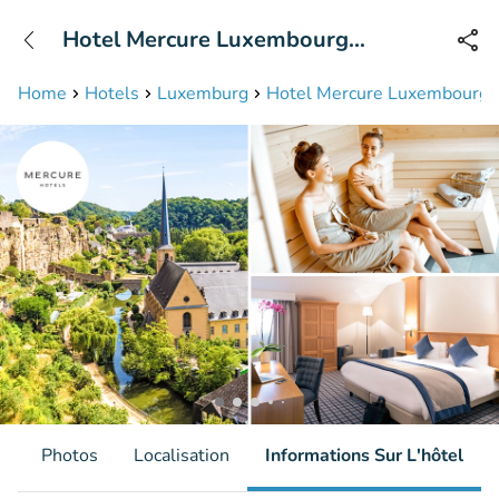
+31208087423
Hotel Mercure Luxembourg
Disponible jusqu'à 23:00 heures
Kikuoka Golf & Spa
Home
Hotels
Luxemburg
Hotel Mercure Luxembourg K
s
Photos
Localisation
Informations Sur L'hôtel