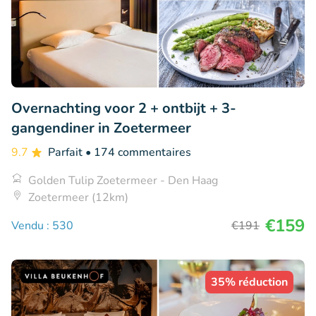
Overnachting voor 2 + ontbijt + 3-
gangendiner in Zoetermeer
9.7
Parfait
• 174 commentaires
Golden Tulip Zoetermeer - Den Haag
Zoetermeer (12km)
€159
Vendu : 530
€191
35% réduction