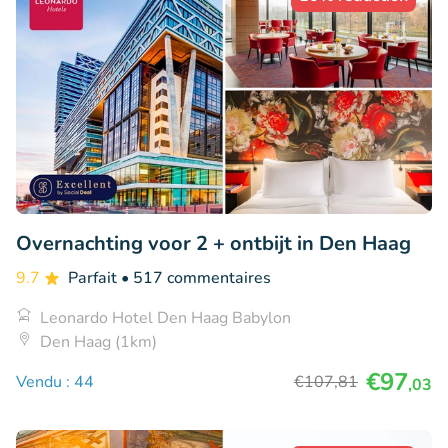
Overnachting voor 2 + ontbijt in Den Haag
9.7
Parfait
• 517 commentaires
Leonardo Hotel Den Haag Babylon
Den Haag (1km)
€97
Vendu : 44
€107
,81
,03