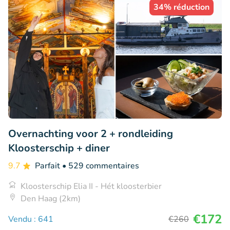
34% réduction
Overnachting voor 2 + rondleiding
Kloosterschip + diner
9.7
Parfait
• 529 commentaires
Kloosterschip Elia II - Hét kloosterbier
Den Haag (2km)
€172
Vendu : 641
€260