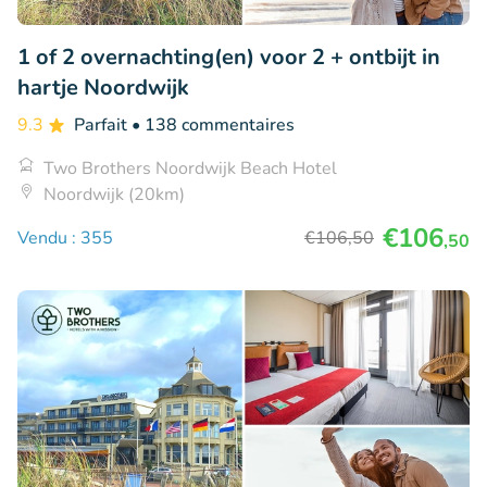
1 of 2 overnachting(en) voor 2 + ontbijt in
hartje Noordwijk
9.3
Parfait
• 138 commentaires
Two Brothers Noordwijk Beach Hotel
Noordwijk (20km)
€106
Vendu : 355
€106
,50
,50