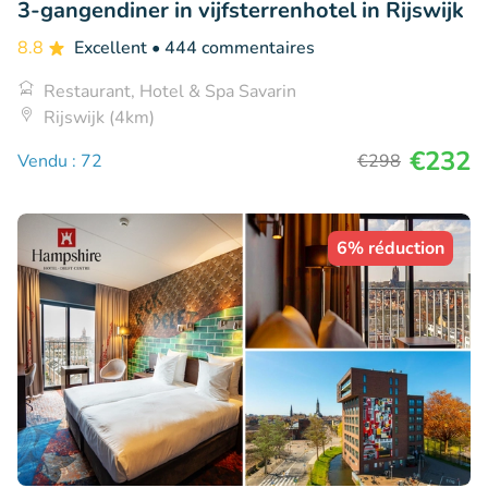
3-gangendiner in vijfsterrenhotel in Rijswijk
8.8
Excellent
• 444 commentaires
Restaurant, Hotel & Spa Savarin
Rijswijk (4km)
€232
Vendu : 72
€298
6% réduction