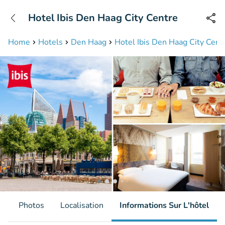
+31208087423
Hotel Ibis Den Haag City Centre
Disponible jusqu'à 23:00 heures
Home
Hotels
Den Haag
Hotel Ibis Den Haag City Cent
s
Photos
Localisation
Informations Sur L'hôtel