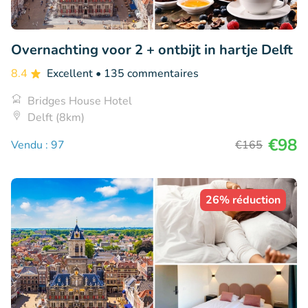
Overnachting voor 2 + ontbijt in hartje Delft
8.4
Excellent
• 135 commentaires
Bridges House Hotel
Delft (8km)
€98
Vendu : 97
€165
26% réduction