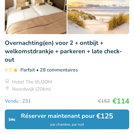
Overnachting(en) voor 2 + ontbijt +
welkomstdrankje + parkeren + late check-
out
9.9
Parfait
• 28 commentaires
Hotel The BLOOM
Noordwijk (20km)
€114
Vendu : 231
€152
€125
Réserver maintenant pour
par chambre, par nuit
Découvrir
Rechercher
Réservations
Menu