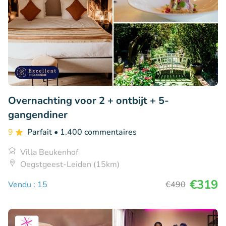
Overnachting voor 2 + ontbijt + 5-
gangendiner
9
Parfait
• 1.400 commentaires
Villa Beukenhof
Oegstgeest-Leiden (15km)
€319
Vendu : 15
€490