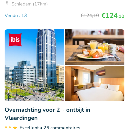
Schiedam (17km)
€124
Vendu : 13
€124
,10
,10
Overnachting voor 2 + ontbijt in
Vlaardingen
8.5
Excellent
• 26 commentaires