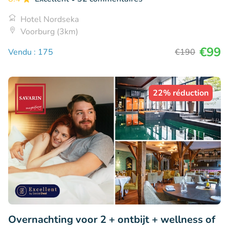
Hotel Nordseka
Voorburg (3km)
€99
Vendu : 175
€190
22% réduction
Overnachting voor 2 + ontbijt + wellness of