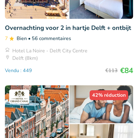
Overnachting voor 2 in hartje Delft + ontbijt
7
Bien
• 56 commentaires
Hotel La Noire - Delft City Centre
Delft (8km)
€84
Vendu : 449
€113
42% réduction