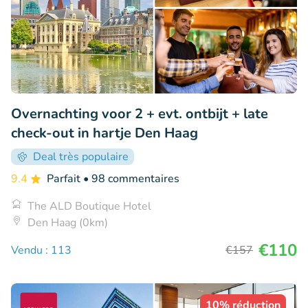
Overnachting voor 2 + evt. ontbijt + late
check-out in hartje Den Haag
Deal très populaire
9.4
Parfait
• 98 commentaires
The ALD Boutique Hotel
Den Haag (0km)
€110
Vendu : 113
€157
10% réduction