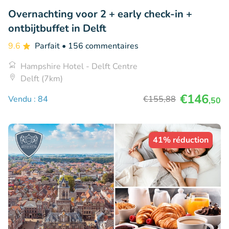
Overnachting voor 2 + early check-in +
ontbijtbuffet in Delft
9.6
Parfait
• 156 commentaires
Hampshire Hotel - Delft Centre
Delft (7km)
€146
Vendu : 84
€155
,88
,50
41% réduction