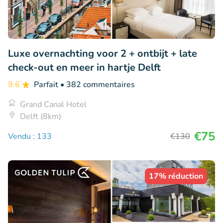
Luxe overnachting voor 2 + ontbijt + late
check-out en meer in hartje Delft
9.6
Parfait
• 382 commentaires
Grand Canal Hotel
Delft (8km)
€75
Vendu : 133
€130
17% réduction