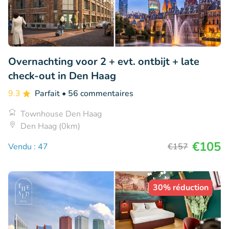
Overnachting voor 2 + evt. ontbijt + late
check-out in Den Haag
9.3
Parfait
• 56 commentaires
Townhouse Den Haag
Den Haag (0km)
€105
Vendu : 47
€157
30% réduction