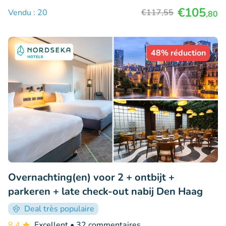
€105
Vendu : 20
€117
,55
,80
48% réduction
Overnachting(en) voor 2 + ontbijt +
parkeren + late check-out nabij Den Haag
Deal très populaire
8.4
Excellent
• 32 commentaires