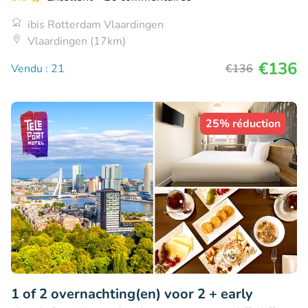
ibis Rotterdam Vlaardingen
Vlaardingen (17km)
€136
Vendu : 21
€136
25% réduction
1 of 2 overnachting(en) voor 2 + early