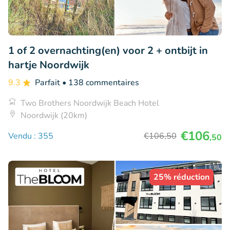
1 of 2 overnachting(en) voor 2 + ontbijt in
hartje Noordwijk
9.3
Parfait
• 138 commentaires
Two Brothers Noordwijk Beach Hotel
Noordwijk (20km)
€106
Vendu : 355
€106
,50
,50
25% réduction