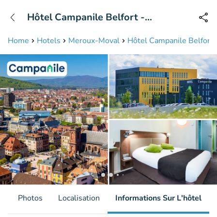
+31208087423
Hôtel Campanile Belfort -
Disponible jusqu'à 23:00 heures
Montbéliard
Home
Hotels
Meroux-Moval
Hôtel Campanile Belfort 
s
Photos
Localisation
Informations Sur L'hôtel