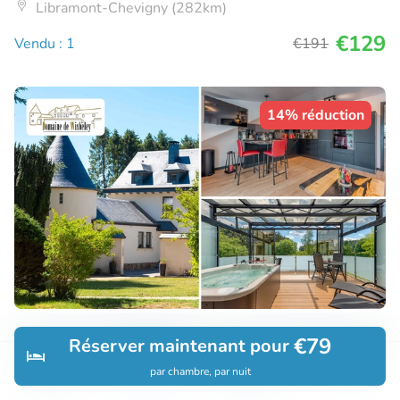
Libramont-Chevigny (282km)
€129
Vendu : 1
€191
14% réduction
1 of 2 overnachtingen voor 2 tot 8 personen
€79
Réserver maintenant pour
+ een fles champagne in de Ardennen
par chambre, par nuit
Découvrir
Rechercher
Réservations
Menu
10
Parfait
• 5 commentaires