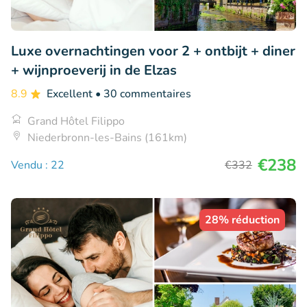
Luxe overnachtingen voor 2 + ontbijt + diner
+ wijnproeverij in de Elzas
8.9
Excellent
• 30 commentaires
Grand Hôtel Filippo
Niederbronn-les-Bains (161km)
€238
Vendu : 22
€332
28% réduction