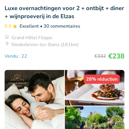
Luxe overnachtingen voor 2 + ontbijt + diner
+ wijnproeverij in de Elzas
8.9
Excellent
• 30 commentaires
Grand Hôtel Filippo
Niederbronn-les-Bains (161km)
€238
Vendu : 22
€332
28% réduction