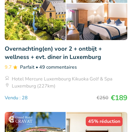
Overnachting(en) voor 2 + ontbijt +
wellness + evt. diner in Luxemburg
9.7
Parfait
• 49 commentaires
Hotel Mercure Luxembourg Kikuoka Golf & Spa
Luxemburg (227km)
€189
Vendu : 28
€250
45% réduction