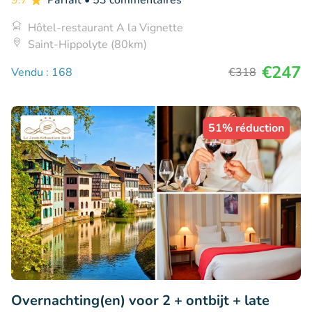
9.7
Parfait
• 53 commentaires
Hôtel-restaurant A la Vignette
Saint-Hippolyte (80km)
€247
Vendu : 168
€318
51% réduction
Overnachting(en) voor 2 + ontbijt + late