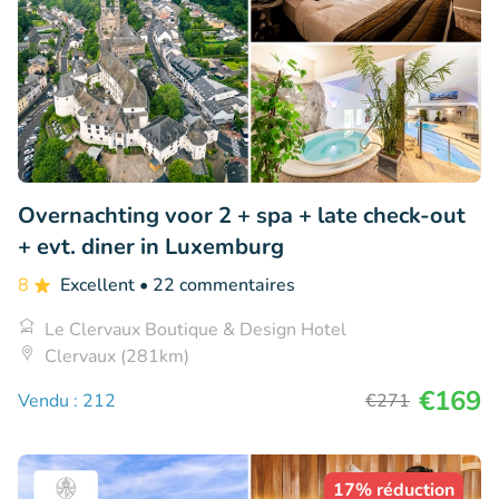
Overnachting voor 2 + spa + late check-out
+ evt. diner in Luxemburg
8
Excellent
• 22 commentaires
Le Clervaux Boutique & Design Hotel
Clervaux (281km)
€169
Vendu : 212
€271
17% réduction