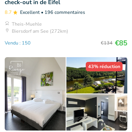
check-out in de Eifel
8.7
Excellent
• 196 commentaires
Theis-Muehle
Biersdorf am See (272km)
€85
Vendu : 150
€134
43% réduction