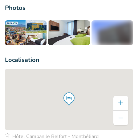
Photos
+3
Localisation
Hôtel Campanile Belfort - Montbéliard