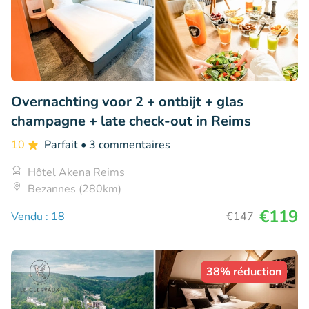
Overnachting voor 2 + ontbijt + glas
champagne + late check-out in Reims
10
Parfait
• 3 commentaires
Hôtel Akena Reims
Bezannes (280km)
€119
Vendu : 18
€147
38% réduction