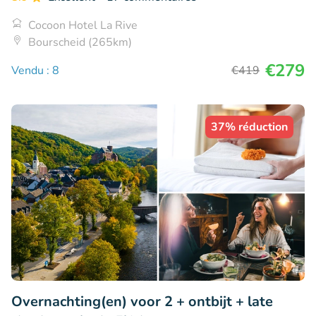
Cocoon Hotel La Rive
Bourscheid (265km)
€279
Vendu : 8
€419
37% réduction
Overnachting(en) voor 2 + ontbijt + late