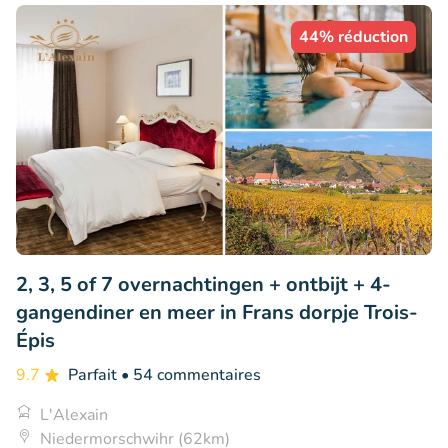
44% réduction
2, 3, 5 of 7 overnachtingen + ontbijt + 4-
gangendiner en meer in Frans dorpje Trois-
Épis
9.7
Parfait
• 54 commentaires
L'Alexain
Niedermorschwihr (62km)