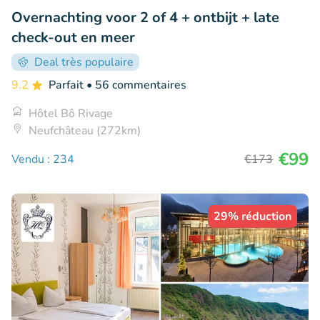
Overnachting voor 2 of 4 + ontbijt + late
check-out en meer
Deal très populaire
9.2
Parfait
• 56 commentaires
Hôtel Bô Rivage
Neufchâteau (272km)
€99
Vendu : 234
€173
29% réduction