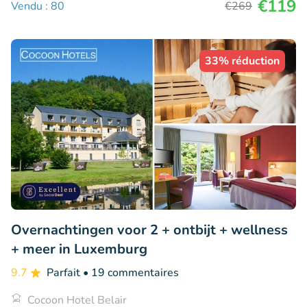
€119
Vendu : 80
€269
33% réduction
Overnachtingen voor 2 + ontbijt + wellness
+ meer in Luxemburg
9.7
Parfait
• 19 commentaires
Cocoon Hotel Belair