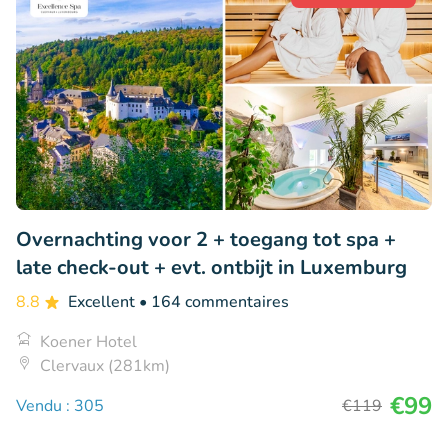
Overnachting voor 2 + toegang tot spa +
late check-out + evt. ontbijt in Luxemburg
8.8
Excellent
• 164 commentaires
Koener Hotel
Clervaux (281km)
€99
Vendu : 305
€119