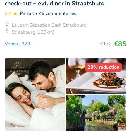
check-out + evt. diner in Straatsburg
9.4
Parfait
• 49 commentaires
Le Jean-Sébastien Bach Strasbourg
Strasbourg (129km)
€85
Vendu : 379
€172
28% réduction