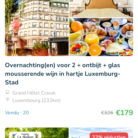
Overnachting(en) voor 2 + ontbijt + glas
mousserende wijn in hartje Luxemburg-
Stad
Grand Hôtel Cravat
Luxembourg (232km)
€179
Vendu : 20
€326
22% réduction