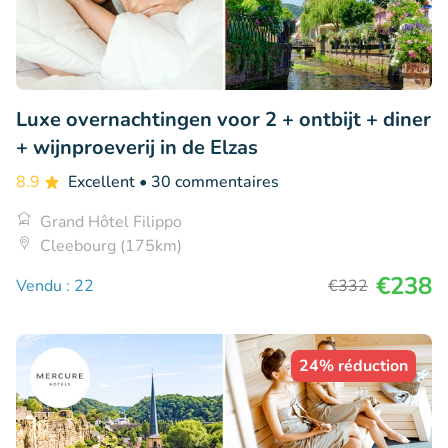
Luxe overnachtingen voor 2 + ontbijt + diner
+ wijnproeverij in de Elzas
8.9
Excellent
• 30 commentaires
Grand Hôtel Filippo
Cleebourg (175km)
€238
Vendu : 22
€332
24% réduction