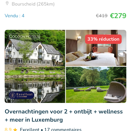
Bourscheid (265km)
€279
Vendu : 4
€419
33% réduction
Overnachtingen voor 2 + ontbijt + wellness
+ meer in Luxemburg
8.9
Excellent
• 17 commentaires