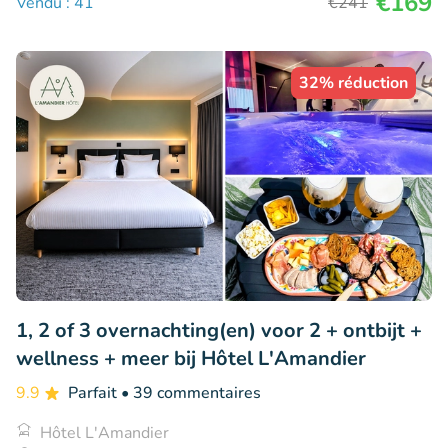
€169
Vendu : 41
€241
32% réduction
1, 2 of 3 overnachting(en) voor 2 + ontbijt +
wellness + meer bij Hôtel L'Amandier
9.9
Parfait
• 39 commentaires
Hôtel L'Amandier