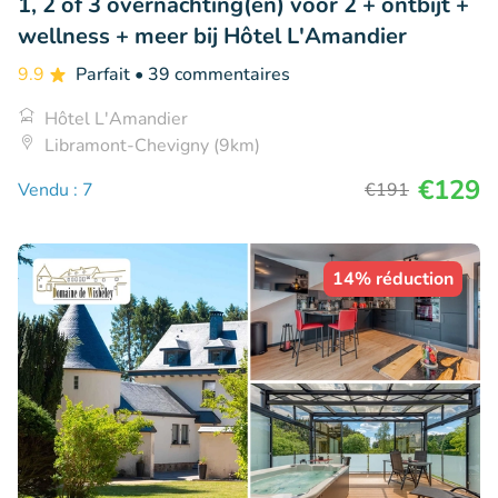
1, 2 of 3 overnachting(en) voor 2 + ontbijt +
wellness + meer bij Hôtel L'Amandier
9.9
Parfait
• 39 commentaires
Hôtel L'Amandier
Libramont-Chevigny (9km)
€129
Vendu : 7
€191
14% réduction