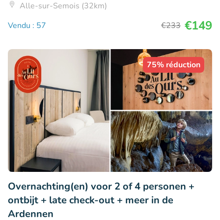
Alle-sur-Semois (32km)
€149
Vendu : 57
€233
75% réduction
Overnachting(en) voor 2 of 4 personen +
ontbijt + late check-out + meer in de
Ardennen