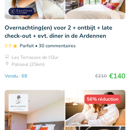
Overnachting(en) voor 2 + ontbijt + late
check-out + evt. diner in de Ardennen
9.9
Parfait
• 30 commentaires
Les Terrasses de l'Our
Paliseul (25km)
€140
Vendu : 68
€210
56% réduction