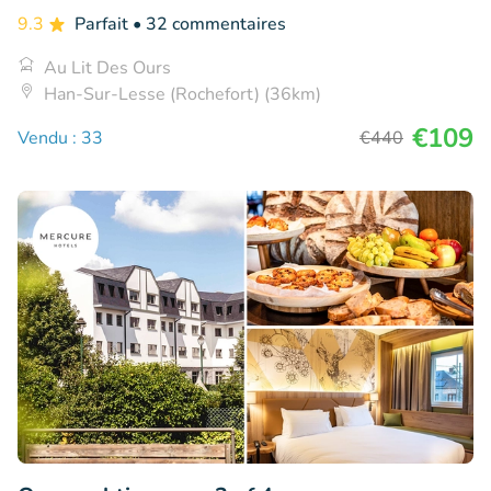
9.3
Parfait
• 32 commentaires
Au Lit Des Ours
Han-Sur-Lesse (Rochefort) (36km)
€109
Vendu : 33
€440