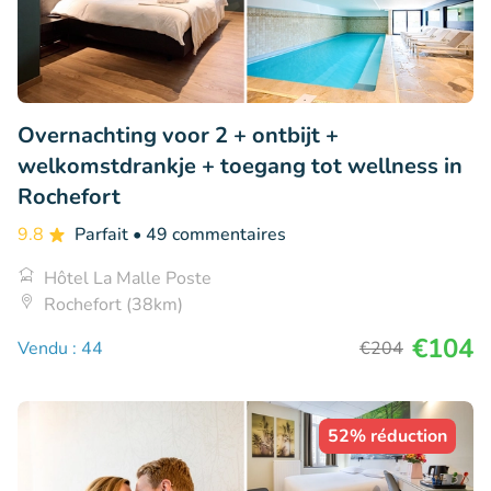
Overnachting voor 2 + ontbijt +
welkomstdrankje + toegang tot wellness in
Rochefort
9.8
Parfait
• 49 commentaires
Hôtel La Malle Poste
Rochefort (38km)
€104
Vendu : 44
€204
52% réduction