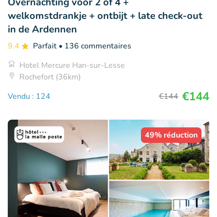
Overnachting voor 2 of 4 +
welkomstdrankje + ontbijt + late check-out
in de Ardennen
9.4
Parfait
• 136 commentaires
Hotel Mercure Han-sur-Lesse
Rochefort (36km)
€144
Vendu : 124
€144
49% réduction