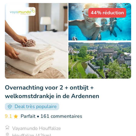
44% réduction
Overnachting voor 2 + ontbijt +
welkomstdrankje in de Ardennen
Deal très populaire
9.1
Parfait
• 161 commentaires
Vayamundo Houffalize
Houffalize (42km)