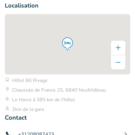
Localisation
Hôtel Bô Rivage
Chaussée de France 25, 6840 Neufchâteau
Le Havre à 385 km de l'hôtel
2km de la gare
Contact
+31208087423