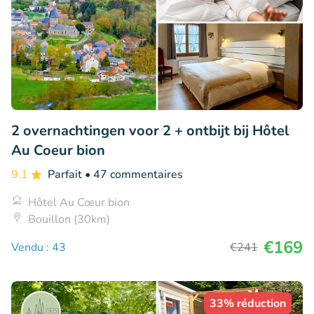
2 overnachtingen voor 2 + ontbijt bij Hôtel
Au Coeur bion
9.1
Parfait
• 47 commentaires
Hôtel Au Cœur bion
Bouillon (30km)
€169
Vendu : 43
€241
33% réduction