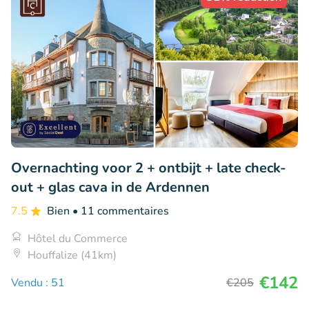
Overnachting voor 2 + ontbijt + late check-
out + glas cava in de Ardennen
7.5
Bien
• 11 commentaires
Hôtel du Commerce
Houffalize (41km)
€142
Vendu : 51
€205