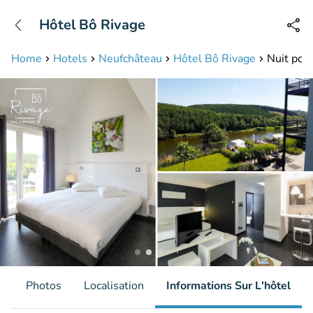
+31208087423
Hôtel Bô Rivage
Disponible jusqu'à 23:00 heures
Home
Hotels
Neufchâteau
Hôtel Bô Rivage
Nuit pour
s
Photos
Localisation
Informations Sur L'hôtel