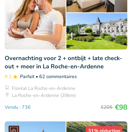
Overnachting voor 2 + ontbijt + late check-
out + meer in La Roche-en-Ardenne
9.1
Parfait
• 62 commentaires
Floréal La Roche-en-Ardenne
La Roche-en-Ardenne (39km)
€98
Vendu : 736
€205
31% réduction