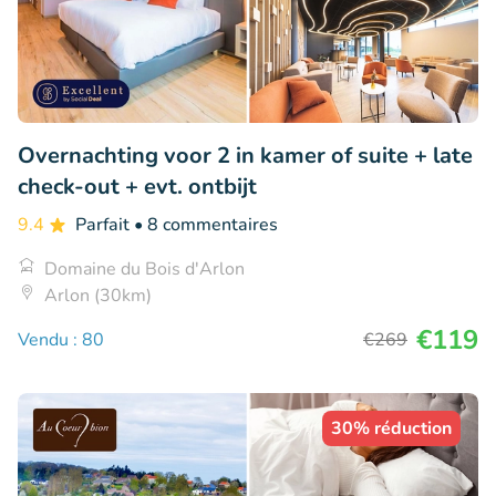
Overnachting voor 2 in kamer of suite + late
check-out + evt. ontbijt
9.4
Parfait
• 8 commentaires
Domaine du Bois d'Arlon
Arlon (30km)
€119
Vendu : 80
€269
30% réduction