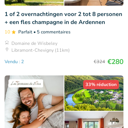
1 of 2 overnachtingen voor 2 tot 8 personen
+ een fles champagne in de Ardennen
10
Parfait
• 5 commentaires
Domaine de Wisbeley
Libramont-Chevigny (11km)
€280
Vendu : 2
€324
33% réduction