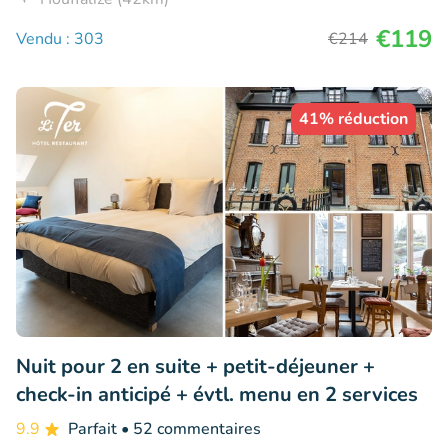
€119
Vendu : 303
€214
41% réduction
Nuit pour 2 en suite + petit-déjeuner +
check-in anticipé + évtl. menu en 2 services
9.9
Parfait
• 52 commentaires