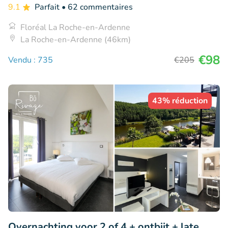
9.1
Parfait
• 62 commentaires
Floréal La Roche-en-Ardenne
La Roche-en-Ardenne (46km)
€98
Vendu : 735
€205
43% réduction
Overnachting voor 2 of 4 + ontbijt + late