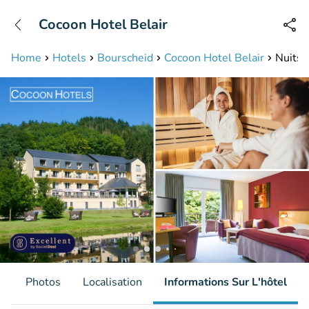
+31208087423
Cocoon Hotel Belair
Disponible jusqu'à 23:00 heures
Home
Hotels
Bourscheid
Cocoon Hotel Belair
Nuits 
s
Photos
Localisation
Informations Sur L'hôtel