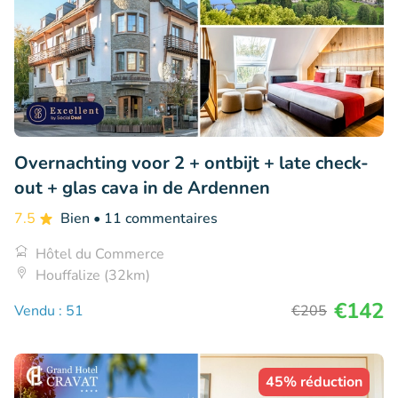
Overnachting voor 2 + ontbijt + late check-
out + glas cava in de Ardennen
7.5
Bien
• 11 commentaires
Hôtel du Commerce
Houffalize (32km)
€142
Vendu : 51
€205
45% réduction