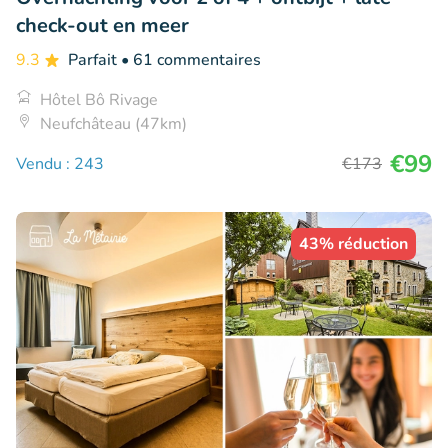
check-out en meer
9.3
Parfait
• 61 commentaires
Hôtel Bô Rivage
Neufchâteau (47km)
€99
Vendu : 243
€173
43% réduction