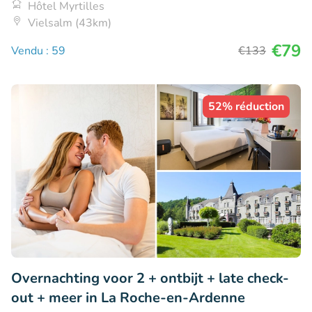
Hôtel Myrtilles
Vielsalm (43km)
€79
Vendu : 59
€133
52% réduction
Overnachting voor 2 + ontbijt + late check-
out + meer in La Roche-en-Ardenne