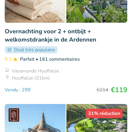
Overnachting voor 2 + ontbijt +
welkomstdrankje in de Ardennen
Deal très populaire
9.1
Parfait
• 161 commentaires
Vayamundo Houffalize
Houffalize (31km)
€119
Vendu : 299
€214
31% réduction