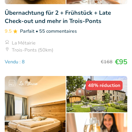
Übernachtung für 2 + Frühstück + Late
Check-out und mehr in Trois-Ponts
9.5
Parfait
• 55 commentaires
La Métairie
Trois-Ponts (50km)
€95
Vendu : 8
€168
48% réduction