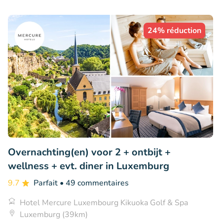
24% réduction
Overnachting(en) voor 2 + ontbijt +
wellness + evt. diner in Luxemburg
9.7
Parfait
• 49 commentaires
Hotel Mercure Luxembourg Kikuoka Golf & Spa
Luxemburg (39km)