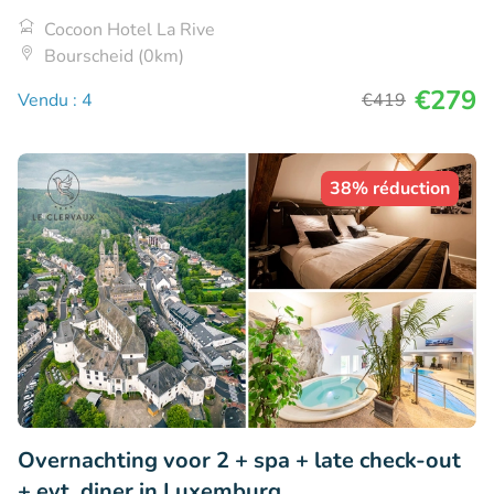
Cocoon Hotel La Rive
Bourscheid (0km)
€279
Vendu : 4
€419
38% réduction
Overnachting voor 2 + spa + late check-out
+ evt. diner in Luxemburg