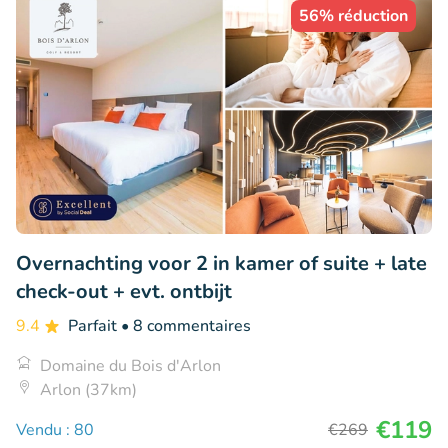
56% réduction
Overnachting voor 2 in kamer of suite + late
check-out + evt. ontbijt
9.4
Parfait
• 8 commentaires
Domaine du Bois d'Arlon
Arlon (37km)
€119
Vendu : 80
€269