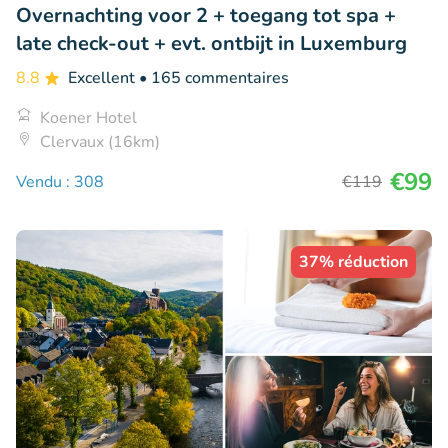
Overnachting voor 2 + toegang tot spa +
late check-out + evt. ontbijt in Luxemburg
8.8
Excellent
• 165 commentaires
Koener Hotel
Clervaux (16km)
€99
Vendu : 308
€119
37% réduction