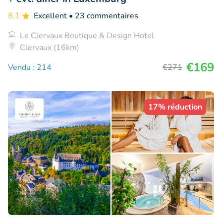
8.1
Excellent
• 23 commentaires
Le Clervaux Boutique & Design Hotel
Clervaux (16km)
€169
Vendu : 214
€271
17% réduction