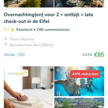
Overnachting(en) voor 2 + ontbijt + late
check-out in de Eifel
8.7
Excellent
• 196 commentaires
Theis-Muehle
Biersdorf am See (28km)
€85
Vendu : 151
€134
44% réduction