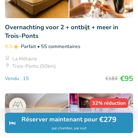
Overnachting voor 2 + ontbijt + meer in
Trois-Ponts
9.5
Parfait
• 55 commentaires
La Métairie
Trois-Ponts (50km)
€95
Vendu : 15
€183
32% réduction
€279
Réserver maintenant pour
par chambre, par nuit
Découvrir
Rechercher
Réservations
Menu