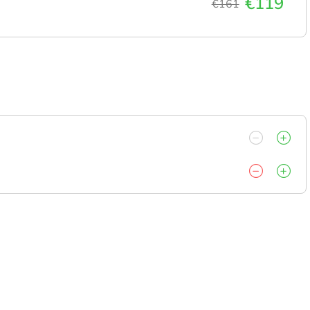
€119
€161