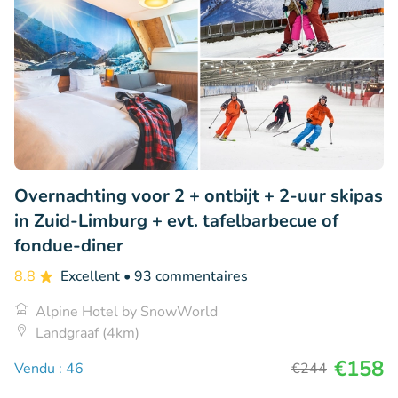
Overnachting voor 2 + ontbijt + 2-uur skipas
in Zuid-Limburg + evt. tafelbarbecue of
fondue-diner
8.8
Excellent
• 93 commentaires
Alpine Hotel by SnowWorld
Landgraaf (4km)
€158
Vendu : 46
€244