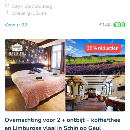
City Hotel Stolberg
Stolberg (15km)
€99
Vendu : 22
€148
39% réduction
Overnachting voor 2 + ontbijt + koffie/thee
en Limburgse vlaai in Schin op Geul