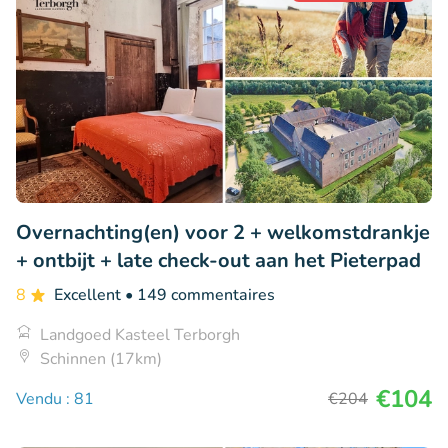
Overnachting(en) voor 2 + welkomstdrankje
+ ontbijt + late check-out aan het Pieterpad
8
Excellent
• 149 commentaires
Landgoed Kasteel Terborgh
Schinnen (17km)
€104
Vendu : 81
€204