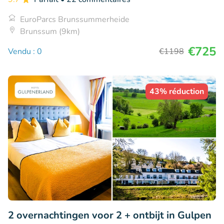
EuroParcs Brunssummerheide
Brunssum (9km)
€725
Vendu : 0
€1198
43% réduction
2 overnachtingen voor 2 + ontbijt in Gulpen