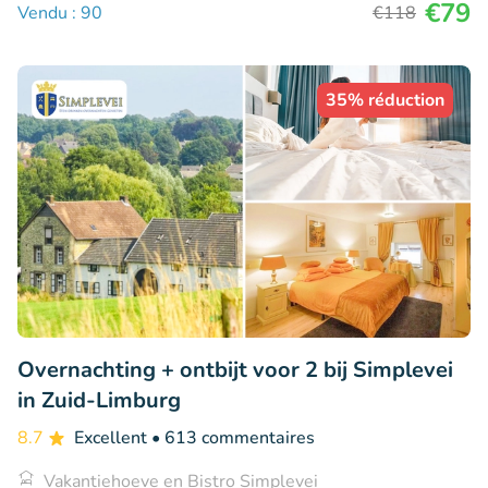
€79
Vendu : 90
€118
35% réduction
Overnachting + ontbijt voor 2 bij Simplevei
in Zuid-Limburg
8.7
Excellent
• 613 commentaires
Vakantiehoeve en Bistro Simplevei