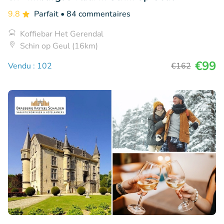
9.8
Parfait
• 84 commentaires
Koffiebar Het Gerendal
Schin op Geul (16km)
€99
Vendu : 102
€162