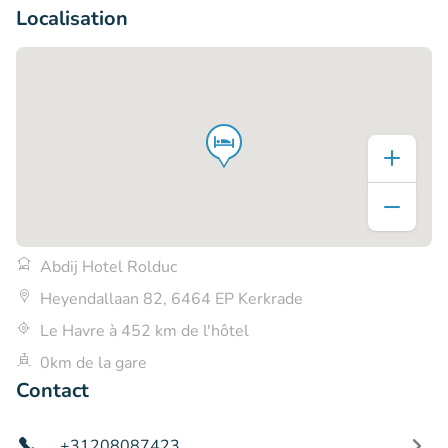
Localisation
Abdij Hotel Rolduc
Heyendallaan 82, 6464 EP Kerkrade
Le Havre à 452 km de l'hôtel
0km de la gare
Contact
+31208087423