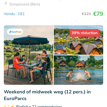
Simpelveld (8km)
€79
Vendu : 181
€121
39% réduction
Weekend of midweek weg (12 pers.) in
EuroParcs
9.7
Parfait
• 22 commentaires