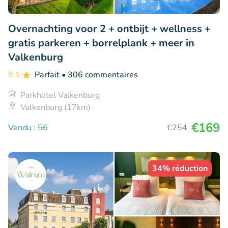
Overnachting voor 2 + ontbijt + wellness +
gratis parkeren + borrelplank + meer in
Valkenburg
9.1
Parfait
• 306 commentaires
Parkhotel Valkenburg
Valkenburg (17km)
€169
Vendu : 56
€254
34% réduction