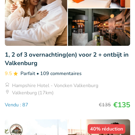
1, 2 of 3 overnachting(en) voor 2 + ontbijt in
Valkenburg
9.5
Parfait
• 109 commentaires
Hampshire Hotel - Voncken Valkenburg
Valkenburg (17km)
€135
Vendu : 87
€135
40% réduction