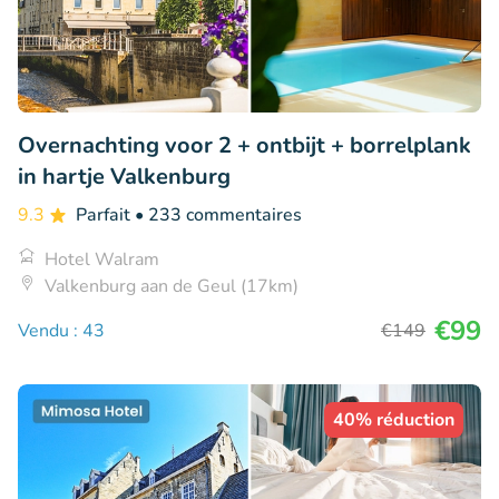
Overnachting voor 2 + ontbijt + borrelplank
in hartje Valkenburg
9.3
Parfait
• 233 commentaires
Hotel Walram
Valkenburg aan de Geul (17km)
€99
Vendu : 43
€149
40% réduction