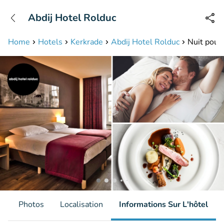
+31208087423
Abdij Hotel Rolduc
Disponible jusqu'à 23:00 heures
Home
Hotels
Kerkrade
Abdij Hotel Rolduc
Nuit pour 
s
Photos
Localisation
Informations Sur L'hôtel