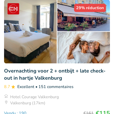
29% réduction
Overnachting voor 2 + ontbijt + late check-
out in hartje Valkenburg
8.7
Excellent
• 151 commentaires
Hotel Courage Valkenburg
Valkenburg (17km)
€115
Vendu : 190
€161