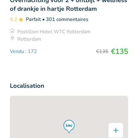
Overnachting voor 2 + ontbijt + wellness
of drankje in hartje Rotterdam
9.2
Parfait
• 301 commentaires
Postillion Hotel WTC Rotterdam
Rotterdam
€135
Vendu : 172
€135
Localisation