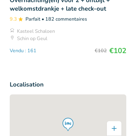
Overnachting(en) voor 2 + ontbijt +
welkomstdrankje + late check-out
9.3
Parfait
• 182 commentaires
Kasteel Schaloen
Schin op Geul
€102
Vendu : 161
€102
Localisation