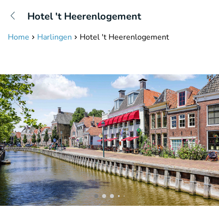
+31208087423
Hotel 't Heerenlogement
Disponible jusqu'à 23:00 heures
Home
Harlingen
Hotel 't Heerenlogement