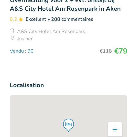
Overnachting voor 2 + evt. ontbijt bij
A&S City Hotel Am Rosenpark in Aken
8.2
Excellent
• 288 commentaires
A&S City Hotel Am Rosenpark
Aachen
€79
Vendu : 90
€118
Localisation