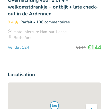
Overnachting voor 2 of 4 +
welkomstdrankje + ontbijt + late check-
out in de Ardennen
9.4
Parfait
• 136 commentaires
Hotel Mercure Han-sur-Lesse
Rochefort
€144
Vendu : 124
€144
Localisation