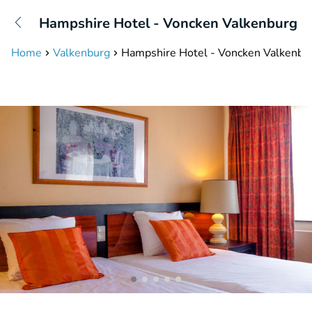
+31208087423
Hampshire Hotel - Voncken Valkenburg
Disponible jusqu'à 23:00 heures
Home
Valkenburg
Hampshire Hotel - Voncken Valkenbu