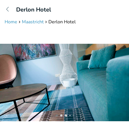
+31208087423
Derlon Hotel
Disponible jusqu'à 23:00 heures
Home
Maastricht
Derlon Hotel