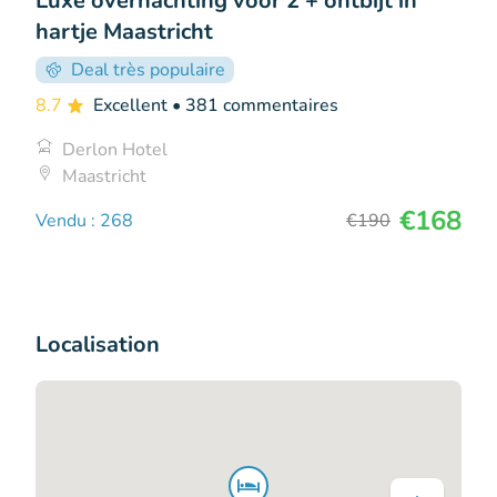
Luxe overnachting voor 2 + ontbijt in
hartje Maastricht
Deal très populaire
8.7
Excellent
• 381 commentaires
Derlon Hotel
Maastricht
€168
Vendu : 268
€190
Localisation