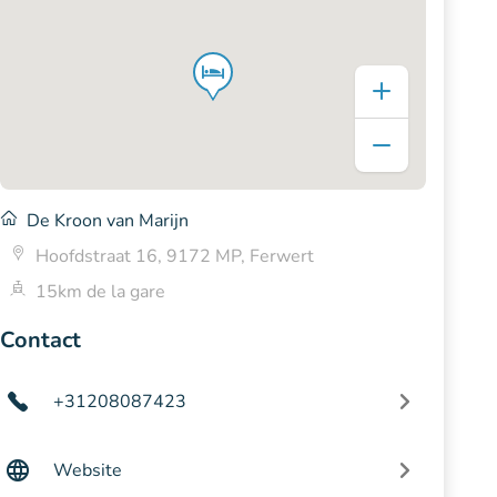
De Kroon van Marijn
Hoofdstraat 16, 9172 MP, Ferwert
15km de la gare
Contact
+31208087423
Website