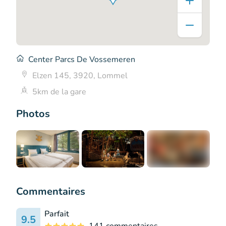
Center Parcs De Vossemeren
Elzen 145, 3920, Lommel
5km de la gare
Photos
+12
Commentaires
Parfait
9.5