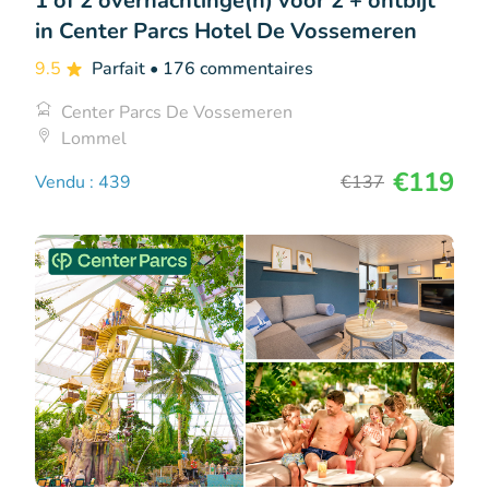
1 of 2 overnachtinge(n) voor 2 + ontbijt
in Center Parcs Hotel De Vossemeren
9.5
Parfait
• 176 commentaires
Center Parcs De Vossemeren
Lommel
€119
Vendu : 439
€137