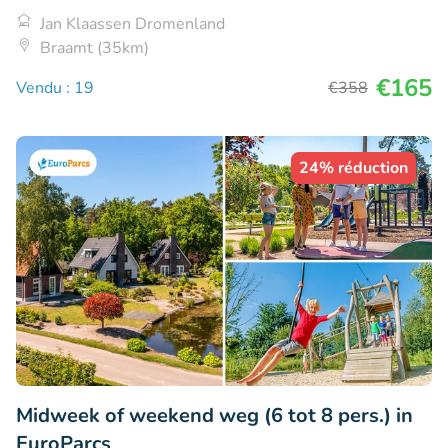
Jan Klaassen Dromenland
Braamt (35km)
€165
Vendu : 19
€358
24% réduction
Midweek of weekend weg (6 tot 8 pers.) in
EuroParcs