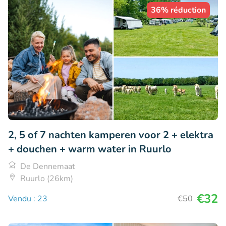
36% réduction
2, 5 of 7 nachten kamperen voor 2 + elektra
+ douchen + warm water in Ruurlo
De Dennemaat
Ruurlo (26km)
€32
Vendu : 23
€50