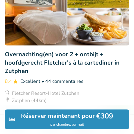
Overnachting(en) voor 2 + ontbijt +
hoofdgerecht Fletcher's à la cartediner in
Zutphen
8.4
Excellent
• 44 commentaires
Fletcher Resort-Hotel Zutphen
Zutphen (44km)
€145
Vendu : 7
€156
€309
Réserver maintenant pour
par chambre, par nuit
Découvrir
Rechercher
Réservations
Menu