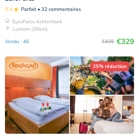
9.4
Parfait
• 32 commentaires
EuroParcs Achterhoek
Lochem (36km)
€329
Vendu : 46
€435
25% réduction