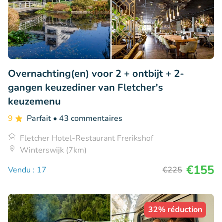
Overnachting(en) voor 2 + ontbijt + 2-
gangen keuzediner van Fletcher's
keuzemenu
9
Parfait
• 43 commentaires
Fletcher Hotel-Restaurant Frerikshof
Winterswijk (7km)
€155
Vendu : 17
€225
32% réduction