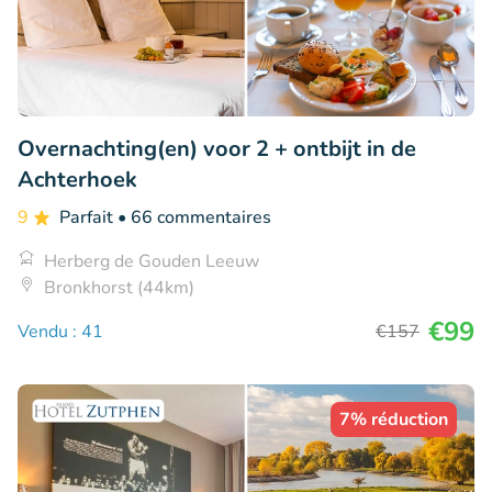
Overnachting(en) voor 2 + ontbijt in de
Achterhoek
9
Parfait
• 66 commentaires
Herberg de Gouden Leeuw
Bronkhorst (44km)
€99
Vendu : 41
€157
7% réduction