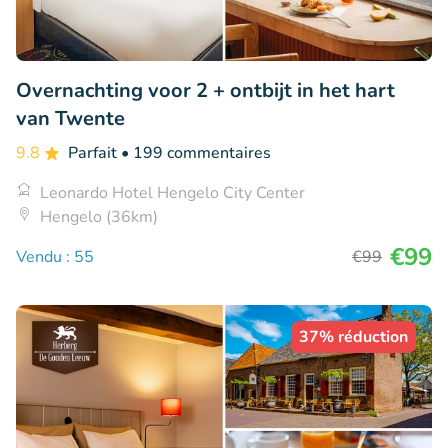
Overnachting voor 2 + ontbijt in het hart
van Twente
9.8
Parfait
• 199 commentaires
Leonardo Hotel Hengelo City Center
Hengelo (36km)
€99
Vendu : 55
€99
37% réduction