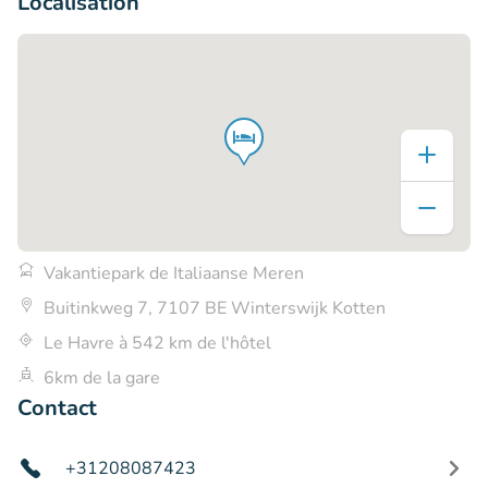
Localisation
Vakantiepark de Italiaanse Meren
Buitinkweg 7, 7107 BE Winterswijk Kotten
Le Havre à 542 km de l'hôtel
6km de la gare
Contact
+31208087423