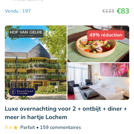
€83
Vendu : 197
€123
49% réduction
Luxe overnachting voor 2 + ontbijt + diner +
meer in hartje Lochem
9.4
Parfait
• 159 commentaires