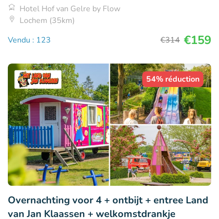
Hotel Hof van Gelre by Flow
Lochem (35km)
€159
Vendu : 123
€314
54% réduction
Overnachting voor 4 + ontbijt + entree Land
van Jan Klaassen + welkomstdrankje