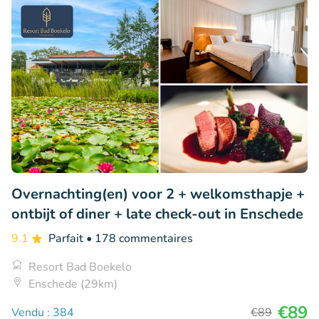
Overnachting(en) voor 2 + welkomsthapje +
ontbijt of diner + late check-out in Enschede
9.1
Parfait
• 178 commentaires
Resort Bad Boekelo
Enschede (29km)
€89
Vendu : 384
€89