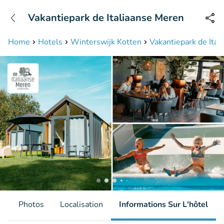
+31208087423
Vakantiepark de Italiaanse Meren
Disponible jusqu'à 23:00 heures
Home
Hotels
Winterswijk Kotten
Vakantiepark de Ita
s
Photos
Localisation
Informations Sur L'hôtel