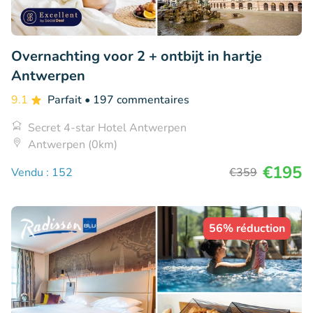
Overnachting voor 2 + ontbijt in hartje
Antwerpen
9.1
Parfait
• 197 commentaires
Secret 4-star Hotel Antwerpen
Antwerpen (0km)
€195
Vendu : 152
€359
56% réduction