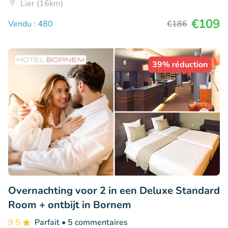
Lier (16km)
€109
Vendu : 480
€186
39% réduction
Overnachting voor 2 in een Deluxe Standard
Room + ontbijt in Bornem
9.5
Parfait
• 5 commentaires