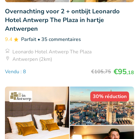
Overnachting voor 2 + ontbijt Leonardo
Hotel Antwerp The Plaza in hartje
Antwerpen
9.4
Parfait
• 35 commentaires
Leonardo Hotel Antwerp The Plaza
Antwerpen (2km)
€95
Vendu : 8
€105
,75
,18
30% réduction