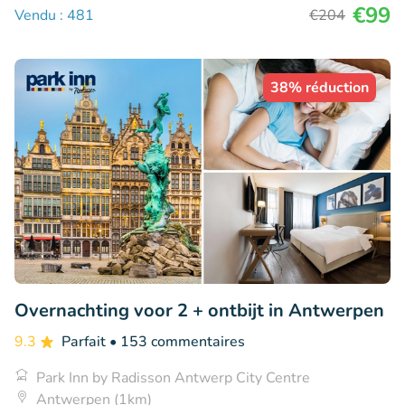
€99
Vendu : 481
€204
38% réduction
Overnachting voor 2 + ontbijt in Antwerpen
9.3
Parfait
• 153 commentaires
Park Inn by Radisson Antwerp City Centre
Antwerpen (1km)