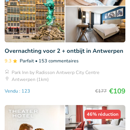
Overnachting voor 2 + ontbijt in Antwerpen
9.3
Parfait
• 153 commentaires
Park Inn by Radisson Antwerp City Centre
Antwerpen (1km)
€109
Vendu : 123
€177
46% réduction