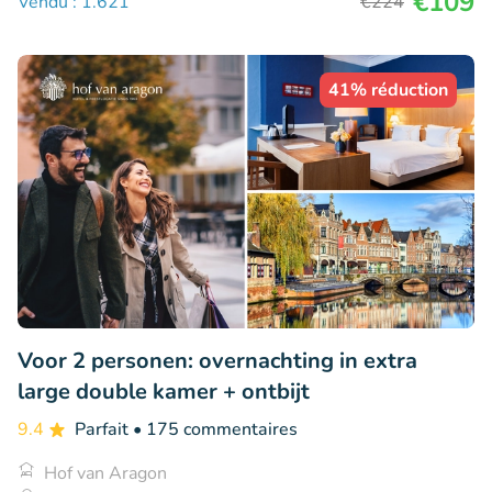
€109
Vendu : 1.621
€224
41% réduction
Voor 2 personen: overnachting in extra
large double kamer + ontbijt
9.4
Parfait
• 175 commentaires
Hof van Aragon