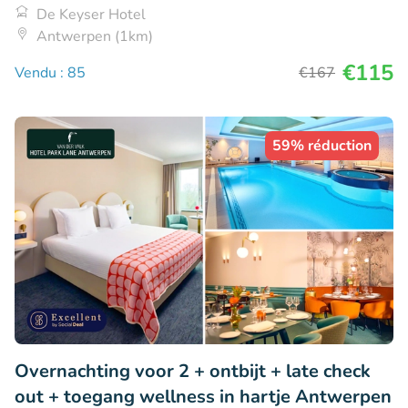
De Keyser Hotel
Antwerpen (1km)
€115
Vendu : 85
€167
59% réduction
Overnachting voor 2 + ontbijt + late check
out + toegang wellness in hartje Antwerpen