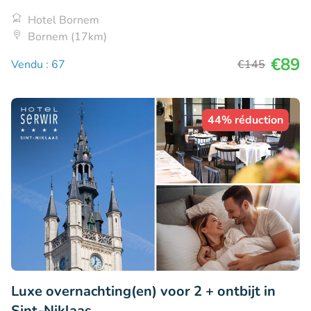
Hotel Bornem
Bornem (17km)
€89
Vendu : 67
€145
44% réduction
Luxe overnachting(en) voor 2 + ontbijt in
Sint-Niklaas