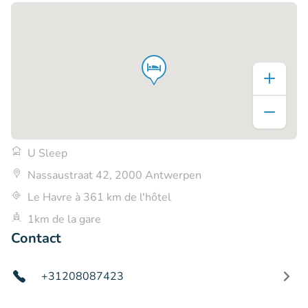
U Sleep
Nassaustraat 42, 2000 Antwerpen
Le Havre à 361 km de l'hôtel
1km de la gare
Contact
+31208087423