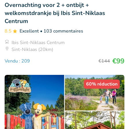
Overnachting voor 2 + ontbijt +
welkomstdrankje bij Ibis Sint-Niklaas
Centrum
8.5
Excellent
• 103 commentaires
Ibis Sint-Niklaas Centrum
Sint-Niklaas (20km)
€99
Vendu : 209
€144
60% réduction