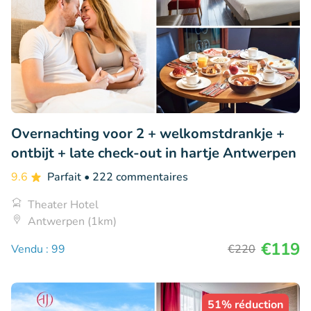
Overnachting voor 2 + welkomstdrankje +
ontbijt + late check-out in hartje Antwerpen
9.6
Parfait
• 222 commentaires
Theater Hotel
Antwerpen (1km)
€119
Vendu : 99
€220
51% réduction