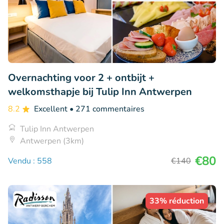
Overnachting voor 2 + ontbijt +
welkomsthapje bij Tulip Inn Antwerpen
8.2
Excellent
• 271 commentaires
Tulip Inn Antwerpen
Antwerpen (3km)
€80
Vendu : 558
€140
33% réduction