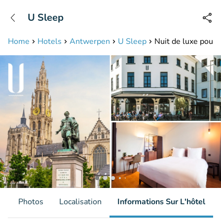
+31208087423
U Sleep
Disponible jusqu'à 23:00 heures
Home
Hotels
Antwerpen
U Sleep
Nuit de luxe pour 
s
Photos
Localisation
Informations Sur L'hôtel