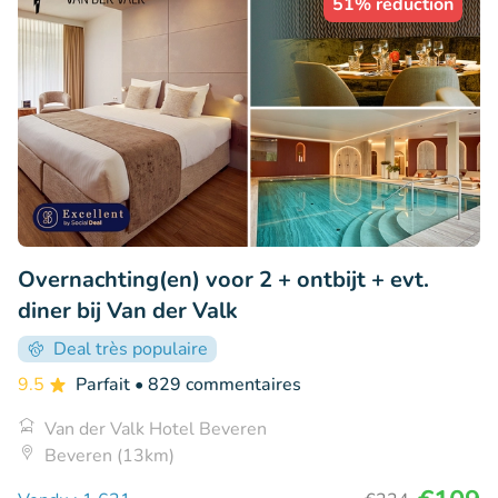
51% réduction
Overnachting(en) voor 2 + ontbijt + evt.
diner bij Van der Valk
Deal très populaire
9.5
Parfait
• 829 commentaires
Van der Valk Hotel Beveren
Beveren (13km)