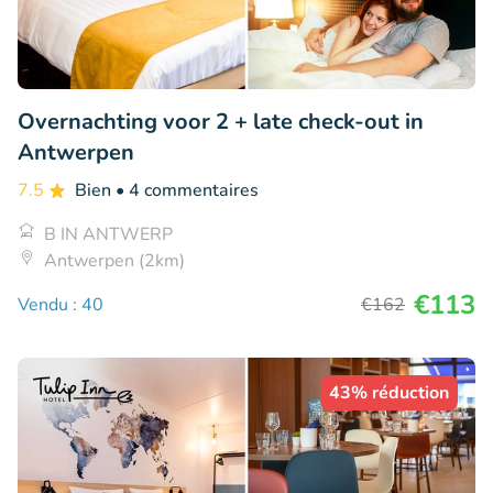
Overnachting voor 2 + late check-out in
Antwerpen
7.5
Bien
• 4 commentaires
B IN ANTWERP
Antwerpen (2km)
€113
Vendu : 40
€162
43% réduction