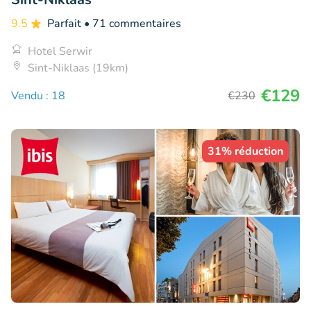
9.5
Parfait
• 71 commentaires
Hotel Serwir
Sint-Niklaas (19km)
€129
Vendu : 18
€230
31% réduction