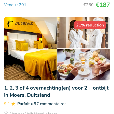
€187
Vendu : 201
€250
21% réduction
1, 2, 3 of 4 overnachting(en) voor 2 + ontbijt
in Moers, Duitsland
9.1
Parfait
• 97 commentaires