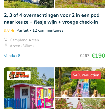
2, 3 of 4 overnachtingen voor 2 in een pod
naar keuze + flesje wijn + vroege check-in
9.8
Parfait
• 12 commentaires
Campland Arcen
Arcen (36km)
€190
Vendu : 8
€467
54% réduction