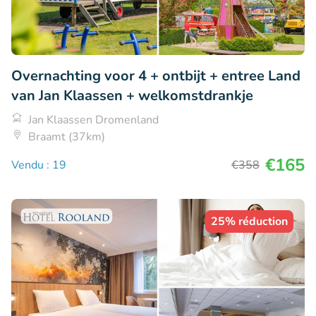
Overnachting voor 4 + ontbijt + entree Land
van Jan Klaassen + welkomstdrankje
Jan Klaassen Dromenland
Braamt (37km)
€165
Vendu : 19
€358
25% réduction