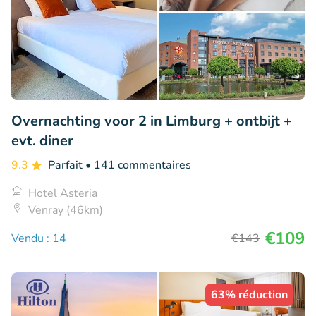
Overnachting voor 2 in Limburg + ontbijt +
evt. diner
9.3
Parfait
• 141 commentaires
Hotel Asteria
Venray (46km)
€109
Vendu : 14
€143
63% réduction