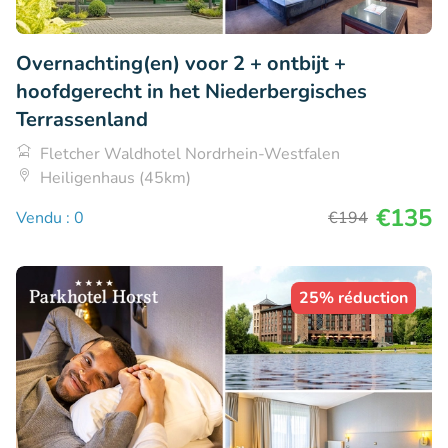
Overnachting(en) voor 2 + ontbijt +
hoofdgerecht in het Niederbergisches
Terrassenland
Fletcher Waldhotel Nordrhein-Westfalen
Heiligenhaus (45km)
€135
Vendu : 0
€194
25% réduction