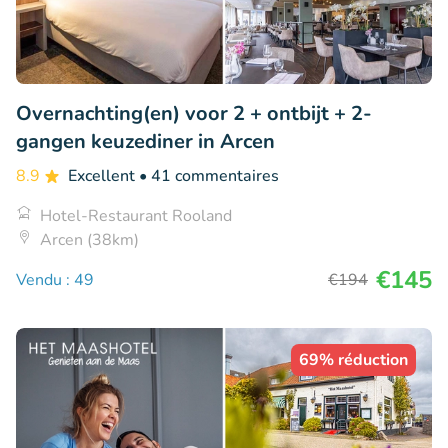
Overnachting(en) voor 2 + ontbijt + 2-
gangen keuzediner in Arcen
8.9
Excellent
• 41 commentaires
Hotel-Restaurant Rooland
Arcen (38km)
€145
Vendu : 49
€194
69% réduction