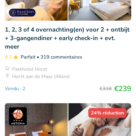
1, 2, 3 of 4 overnachting(en) voor 2 + ontbijt
+ 3-gangendiner + early check-in + evt.
meer
9.1
Parfait
• 319 commentaires
Parkhotel Horst
Horst aan de Maas (46km)
€239
Vendu : 2
€318
24% réduction