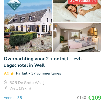
22% réduction
Overnachting voor 2 + ontbijt + evt.
dagschotel in Well
9.9
Parfait
• 37 commentaires
B&B De Grote Waaij
Well (39km)
€109
Vendu : 38
€140