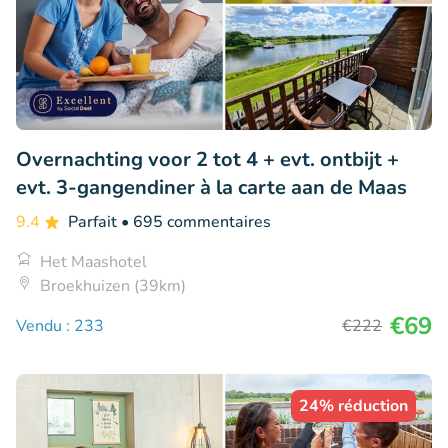
Overnachting voor 2 tot 4 + evt. ontbijt +
evt. 3-gangendiner à la carte aan de Maas
9.4
Parfait
• 695 commentaires
Het Maashotel
Broekhuizen (39km)
€69
Vendu : 233
€222
24% réduction