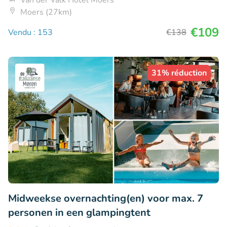
Van der Valk Hotel Moers
Moers (27km)
€109
Vendu : 153
€138
31% réduction
Midweekse overnachting(en) voor max. 7
personen in een glampingtent