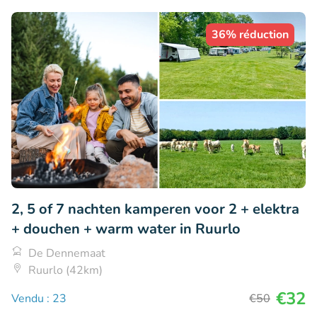
36% réduction
2, 5 of 7 nachten kamperen voor 2 + elektra
+ douchen + warm water in Ruurlo
De Dennemaat
Ruurlo (42km)
€32
Vendu : 23
€50