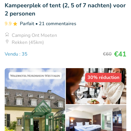
Kampeerplek of tent (2, 5 of 7 nachten) voor
2 personen
9.9
Parfait
• 21 commentaires
Camping Ont Moeten
Rekken (45km)
€41
Vendu : 35
€60
30% réduction