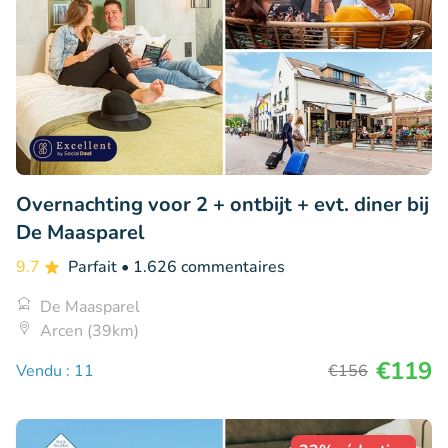
Overnachting voor 2 + ontbijt + evt. diner bij
De Maasparel
9.7
Parfait
• 1.626 commentaires
De Maasparel
Arcen (39km)
€119
Vendu : 11
€156