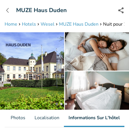
+31208087423
MUZE Haus Duden
Disponible jusqu'à 23:00 heures
Home
Hotels
Wesel
MUZE Haus Duden
Nuit pour 2 
s
Photos
Localisation
Informations Sur L'hôtel