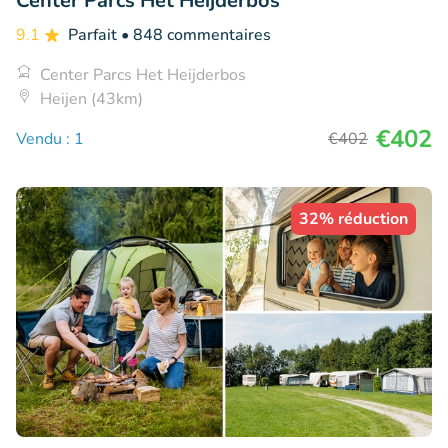
Center Parcs Het Heijderbos
9.1
Parfait
• 848 commentaires
Center Parcs Het Heijderbos
Heijen (43km)
€402
Vendu : 1
€402
32% réduction