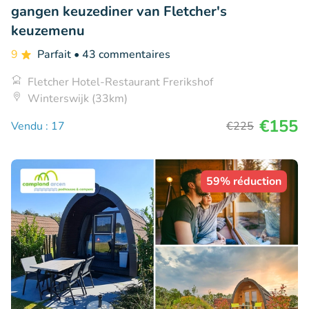
gangen keuzediner van Fletcher's
keuzemenu
9
Parfait
• 43 commentaires
Fletcher Hotel-Restaurant Frerikshof
Winterswijk (33km)
€155
Vendu : 17
€225
59% réduction