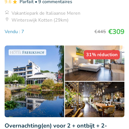
9.6
Parfait
• 9 commentaires
Vakantiepark de Italiaanse Meren
Winterswijk Kotten (29km)
€309
Vendu : 7
€445
31% réduction
Overnachting(en) voor 2 + ontbijt + 2-