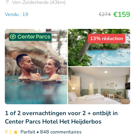
Ven-Zelderheide (43km)
€159
Vendu : 19
€274
13% réduction
1 of 2 overnachtingen voor 2 + ontbijt in
Center Parcs Hotel Het Heijderbos
9.1
Parfait
• 848 commentaires