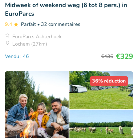
Midweek of weekend weg (6 tot 8 pers.) in
EuroParcs
9.4
Parfait
• 32 commentaires
EuroParcs Achterhoek
Lochem (27km)
€329
Vendu : 46
€435
36% réduction