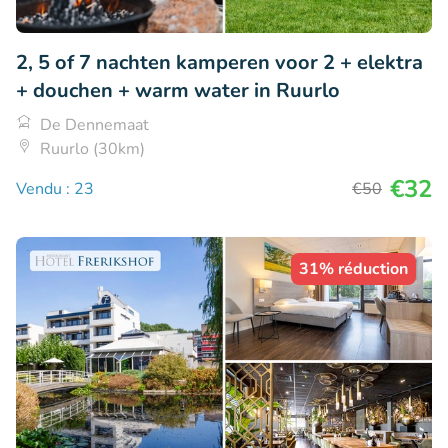
2, 5 of 7 nachten kamperen voor 2 + elektra
+ douchen + warm water in Ruurlo
De Dennemaat
Ruurlo (30km)
€32
Vendu : 23
€50
31% réduction