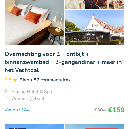
Overnachting voor 2 + ontbijt +
binnenzwembad + 3-gangendiner + meer in
het Vechtdal
7.8
Bien
• 57 commentaires
Paping Hotel & Spa
Ommen (34km)
€159
Vendu : 184
€304