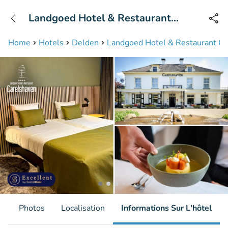
+31208087423
Landgoed Hotel & Restaurant
Disponible jusqu'à 23:00 heures
Carelshaven
Home
Hotels
Delden
Landgoed Hotel & Restaurant Ca
s
Photos
Localisation
Informations Sur L'hôtel