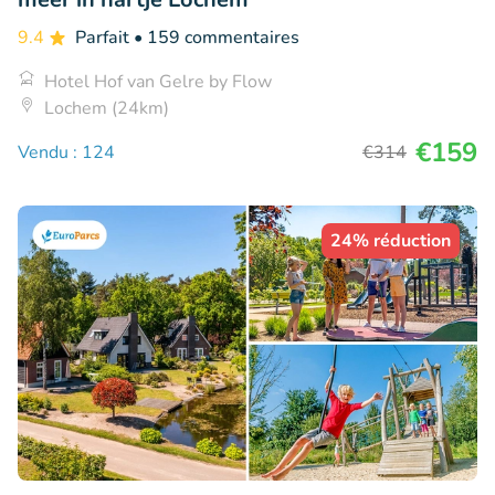
9.4
Parfait
• 159 commentaires
Hotel Hof van Gelre by Flow
Lochem (24km)
€159
Vendu : 124
€314
24% réduction