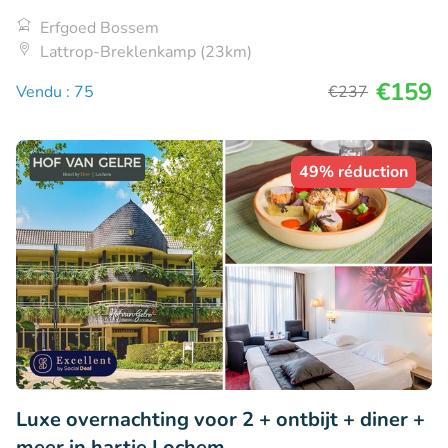
Erfgoed Bossem
Lattrop-Breklenkamp (23km)
€159
Vendu : 75
€237
49% réduction
Luxe overnachting voor 2 + ontbijt + diner +
meer in hartje Lochem