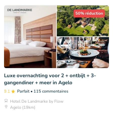
50% réduction
Luxe overnachting voor 2 + ontbijt + 3-
gangendiner + meer in Agelo
9.1
Parfait
• 115 commentaires
Hotel De Landmarke by Flow
Agelo (19km)