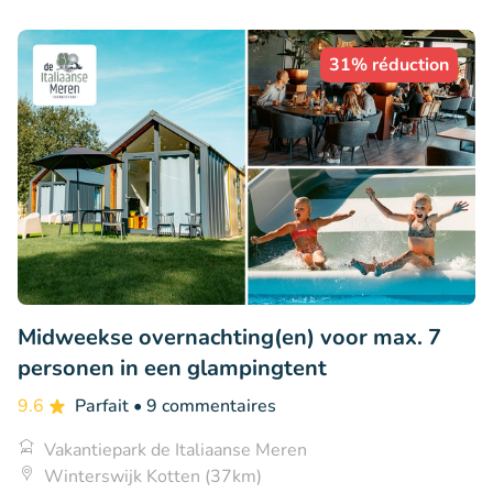
31% réduction
Midweekse overnachting(en) voor max. 7
personen in een glampingtent
9.6
Parfait
• 9 commentaires
Vakantiepark de Italiaanse Meren
Winterswijk Kotten (37km)