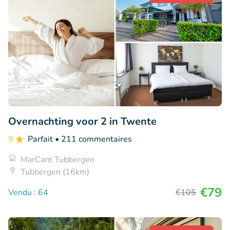
Overnachting voor 2 in Twente
9
Parfait
• 211 commentaires
MarCant Tubbergen
Tubbergen (16km)
€79
Vendu : 64
€105