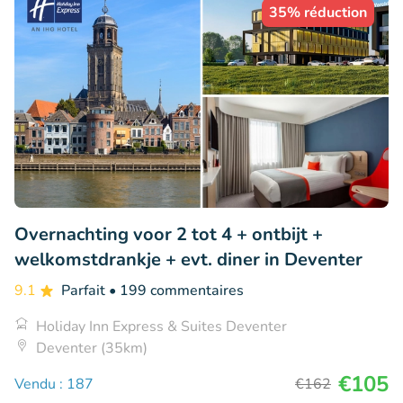
35% réduction
Overnachting voor 2 tot 4 + ontbijt +
welkomstdrankje + evt. diner in Deventer
9.1
Parfait
• 199 commentaires
Holiday Inn Express & Suites Deventer
Deventer (35km)
€105
Vendu : 187
€162