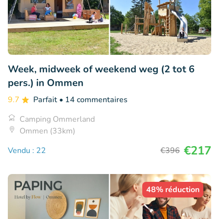
Week, midweek of weekend weg (2 tot 6
pers.) in Ommen
9.7
Parfait
• 14 commentaires
Camping Ommerland
Ommen (33km)
€217
Vendu : 22
€396
48% réduction