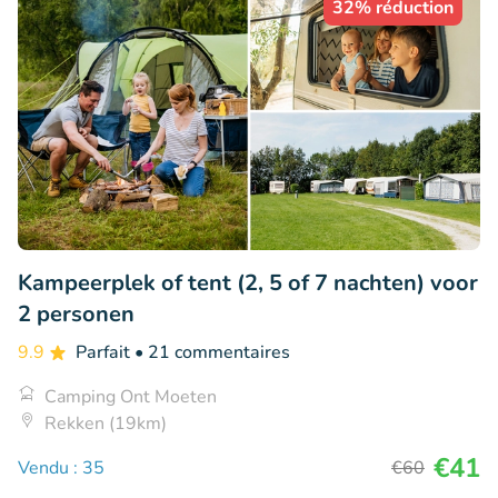
32% réduction
Kampeerplek of tent (2, 5 of 7 nachten) voor
2 personen
9.9
Parfait
• 21 commentaires
Camping Ont Moeten
Rekken (19km)
€41
Vendu : 35
€60