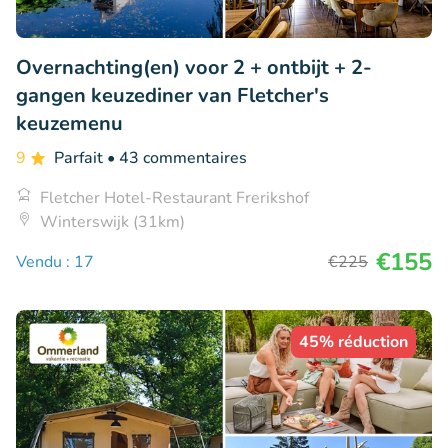
Overnachting(en) voor 2 + ontbijt + 2-
gangen keuzediner van Fletcher's
keuzemenu
9
Parfait
• 43 commentaires
Fletcher Hotel-Restaurant Frerikshof
Winterswijk (31km)
€155
Vendu : 17
€225
45% réduction