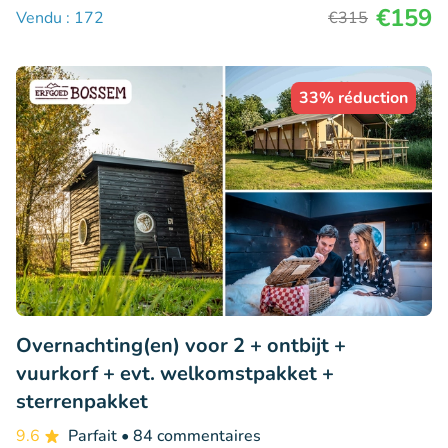
€159
Vendu : 172
€315
33% réduction
Overnachting(en) voor 2 + ontbijt +
vuurkorf + evt. welkomstpakket +
sterrenpakket
9.6
Parfait
• 84 commentaires