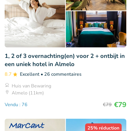
1, 2 of 3 overnachting(en) voor 2 + ontbijt in
een uniek hotel in Almelo
8.7
Excellent
• 26 commentaires
Huis van Bewaring
Almelo (11km)
€79
Vendu : 76
€79
25% réduction