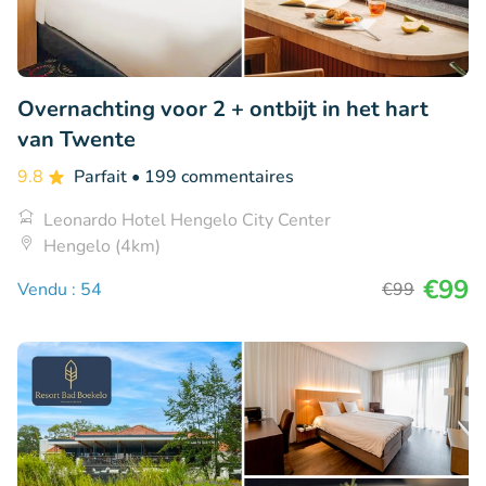
Overnachting voor 2 + ontbijt in het hart
van Twente
9.8
Parfait
• 199 commentaires
Leonardo Hotel Hengelo City Center
Hengelo (4km)
€99
Vendu : 54
€99