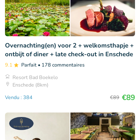
Overnachting(en) voor 2 + welkomsthapje +
ontbijt of diner + late check-out in Enschede
9.1
Parfait
• 178 commentaires
Resort Bad Boekelo
Enschede (8km)
€89
Vendu : 384
€89