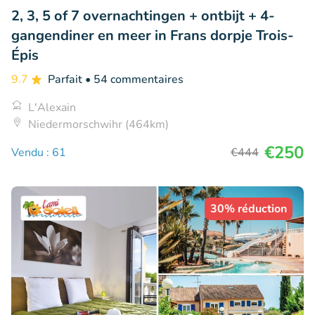
2, 3, 5 of 7 overnachtingen + ontbijt + 4-
gangendiner en meer in Frans dorpje Trois-
Épis
9.7
Parfait
• 54 commentaires
L'Alexain
Niedermorschwihr (464km)
€250
Vendu : 61
€444
30% réduction