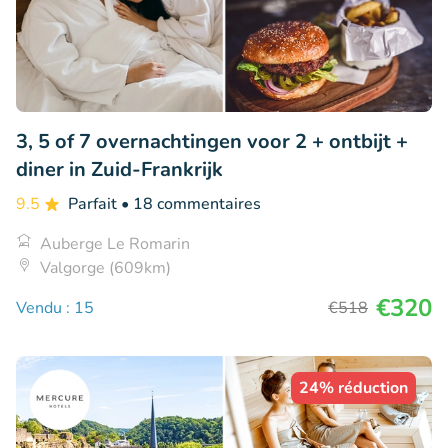
3, 5 of 7 overnachtingen voor 2 + ontbijt +
diner in Zuid-Frankrijk
9.5
Parfait
• 18 commentaires
Auberge Le Romarin
Valgorge (609km)
€320
Vendu : 15
€518
24% réduction