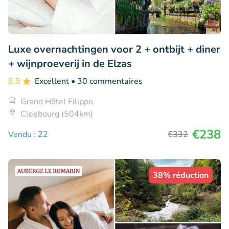
Luxe overnachtingen voor 2 + ontbijt + diner
+ wijnproeverij in de Elzas
8.9
Excellent
• 30 commentaires
Grand Hôtel Filippo
Cleebourg (504km)
€238
Vendu : 22
€332
38% réduction