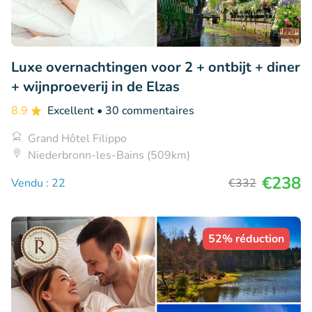
Luxe overnachtingen voor 2 + ontbijt + diner
+ wijnproeverij in de Elzas
8.9
Excellent
• 30 commentaires
Grand Hôtel Filippo
Niederbronn-les-Bains (509km)
€238
Vendu : 22
€332
52% réduction