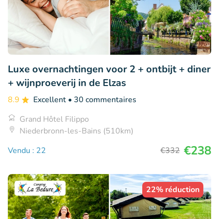
Luxe overnachtingen voor 2 + ontbijt + diner
+ wijnproeverij in de Elzas
8.9
Excellent
• 30 commentaires
Grand Hôtel Filippo
Niederbronn-les-Bains (510km)
€238
Vendu : 22
€332
22% réduction