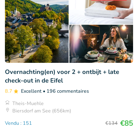
Overnachting(en) voor 2 + ontbijt + late
check-out in de Eifel
8.7
Excellent
• 196 commentaires
Theis-Muehle
Biersdorf am See (656km)
€85
Vendu : 151
€134