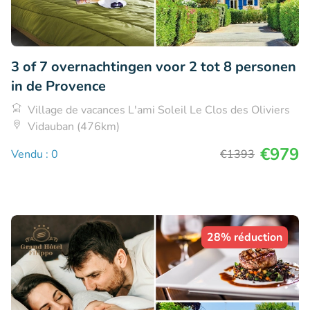
3 of 7 overnachtingen voor 2 tot 8 personen
in de Provence
Village de vacances L'ami Soleil Le Clos des Oliviers
Vidauban (476km)
€979
Vendu : 0
€1393
28% réduction