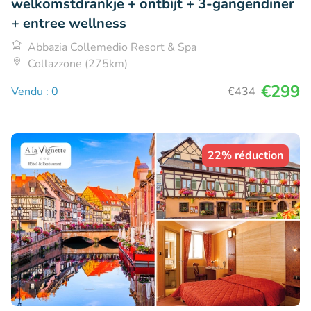
welkomstdrankje + ontbijt + 3-gangendiner
+ entree wellness
Abbazia Collemedio Resort & Spa
Collazzone (275km)
€299
Vendu : 0
€434
22% réduction