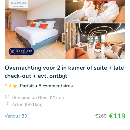
Overnachting voor 2 in kamer of suite + late
check-out + evt. ontbijt
9.4
Parfait
• 8 commentaires
Domaine du Bois d'Arlon
Arlon (661km)
€119
Vendu : 80
€269