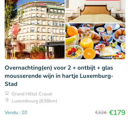
Overnachting(en) voor 2 + ontbijt + glas
mousserende wijn in hartje Luxemburg-
Stad
Grand Hôtel Cravat
Luxembourg (638km)
€179
Vendu : 20
€326