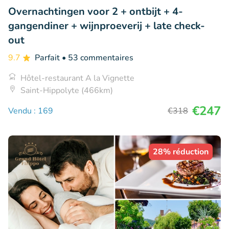
Overnachtingen voor 2 + ontbijt + 4-
gangendiner + wijnproeverij + late check-
out
9.7
Parfait
• 53 commentaires
Hôtel-restaurant A la Vignette
Saint-Hippolyte (466km)
€247
Vendu : 169
€318
28% réduction