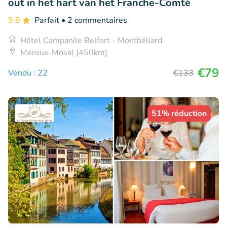
out in het hart van het Franche-Comté
9.8
Parfait
• 2 commentaires
Hôtel Campanile Belfort - Montbéliard
Meroux-Moval (450km)
€79
Vendu : 22
€133
51% réduction