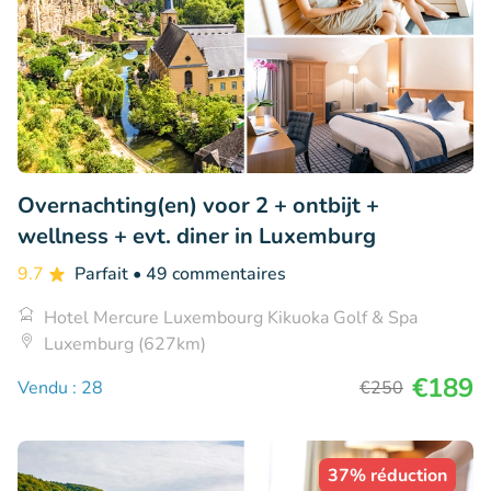
Overnachting(en) voor 2 + ontbijt +
wellness + evt. diner in Luxemburg
9.7
Parfait
• 49 commentaires
Hotel Mercure Luxembourg Kikuoka Golf & Spa
Luxemburg (627km)
€189
Vendu : 28
€250
37% réduction