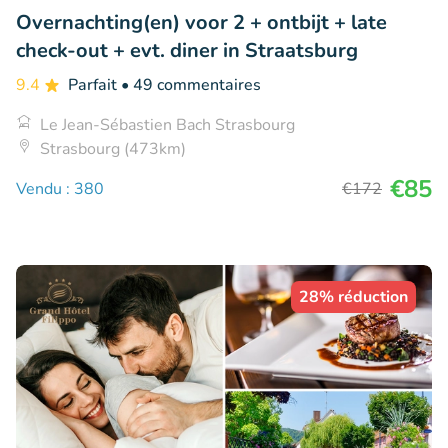
Overnachting(en) voor 2 + ontbijt + late
check-out + evt. diner in Straatsburg
9.4
Parfait
• 49 commentaires
Le Jean-Sébastien Bach Strasbourg
Strasbourg (473km)
€85
Vendu : 380
€172
28% réduction