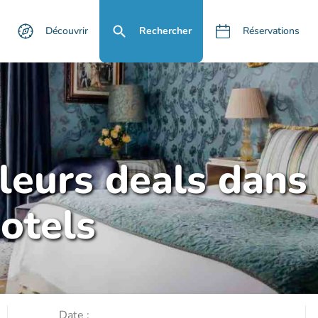
Découvrir
Rechercher
Réservations
lleurs deals dans
otels
Date :