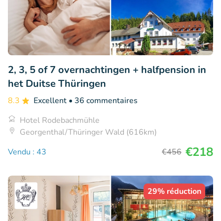
2, 3, 5 of 7 overnachtingen + halfpension in
het Duitse Thüringen
8.3
Excellent
• 36 commentaires
Hotel Rodebachmühle
Georgenthal/Thüringer Wald (616km)
€218
Vendu : 43
€456
29% réduction