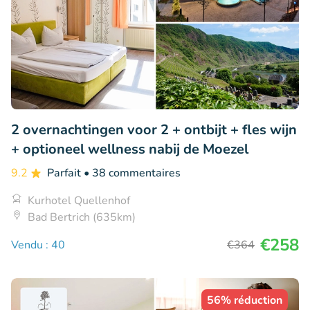
2 overnachtingen voor 2 + ontbijt + fles wijn
+ optioneel wellness nabij de Moezel
9.2
Parfait
• 38 commentaires
Kurhotel Quellenhof
Bad Bertrich (635km)
€258
Vendu : 40
€364
56% réduction