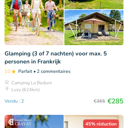
Glamping (3 of 7 nachten) voor max. 5
personen in Frankrijk
10
Parfait
• 2 commentaires
Camping La Bedure
Luzy (624km)
€285
Vendu : 2
€365
45% réduction