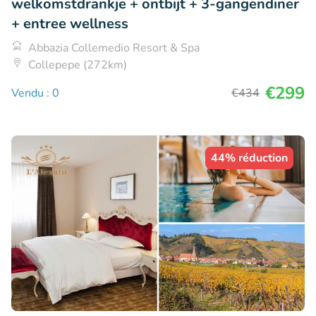
welkomstdrankje + ontbijt + 3-gangendiner
+ entree wellness
Abbazia Collemedio Resort & Spa
Collepepe (272km)
€299
Vendu : 0
€434
44% réduction