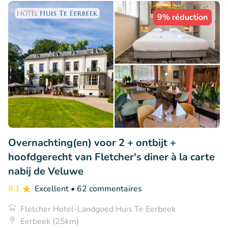
9% réduction
Overnachting(en) voor 2 + ontbijt +
hoofdgerecht van Fletcher's diner à la carte
nabij de Veluwe
8.1
Excellent
• 62 commentaires
Fletcher Hotel-Landgoed Huis Te Eerbeek
Eerbeek (25km)