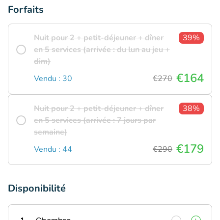
Forfaits
Nuit pour 2 + petit-déjeuner + dîner
39%
en 5 services (arrivée : du lun au jeu +
dim)
€164
Vendu : 30
€270
Nuit pour 2 + petit-déjeuner + dîner
38%
en 5 services (arrivée : 7 jours par
semaine)
€179
Vendu : 44
€290
Disponibilité