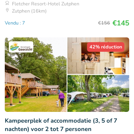
Fletcher Resort-Hotel Zutphen
Zutphen (16km)
€145
Vendu : 7
€156
42% réduction
Kampeerplek of accommodatie (3, 5 of 7
nachten) voor 2 tot 7 personen