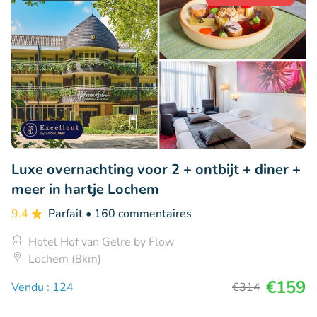
Luxe overnachting voor 2 + ontbijt + diner +
meer in hartje Lochem
9.4
Parfait
• 160 commentaires
Hotel Hof van Gelre by Flow
Lochem (8km)
€159
Vendu : 124
€314