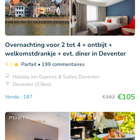
Overnachting voor 2 tot 4 + ontbijt +
welkomstdrankje + evt. diner in Deventer
9.1
Parfait
• 199 commentaires
Holiday Inn Express & Suites Deventer
Deventer (23km)
€105
Vendu : 187
€162