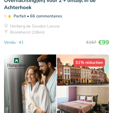
Overnachting(en) voor 2 + ontbijt in de
Achterhoek
9
Parfait
• 66 commentaires
Herberg de Gouden Leeuw
Bronkhorst (18km)
€99
Vendu : 41
€157
31% réduction