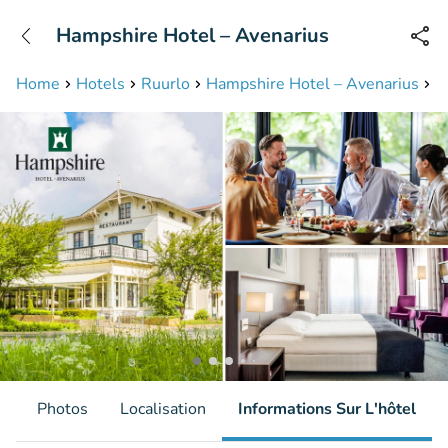
+31208087423
Hampshire Hotel – Avenarius
Disponible jusqu'à 23:00 heures
Home
Hotels
Ruurlo
Hampshire Hotel – Avenarius
N
s
Photos
Localisation
Informations Sur L'hôtel