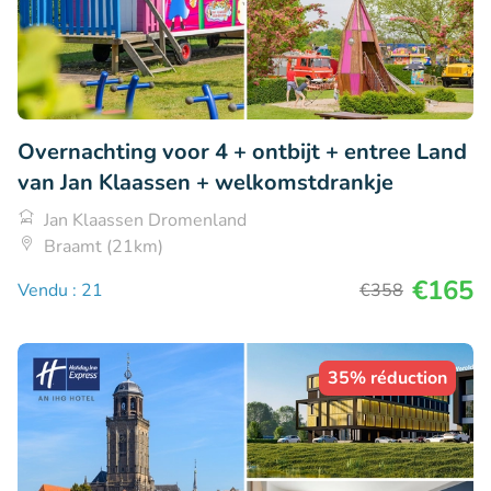
Overnachting voor 4 + ontbijt + entree Land
van Jan Klaassen + welkomstdrankje
Jan Klaassen Dromenland
Braamt (21km)
€165
Vendu : 21
€358
35% réduction