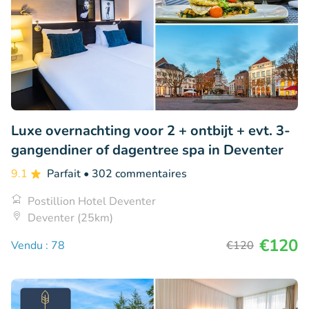
Luxe overnachting voor 2 + ontbijt + evt. 3-
gangendiner of dagentree spa in Deventer
9.1
Parfait
• 302 commentaires
Postillion Hotel Deventer
Deventer (25km)
€120
Vendu : 78
€120