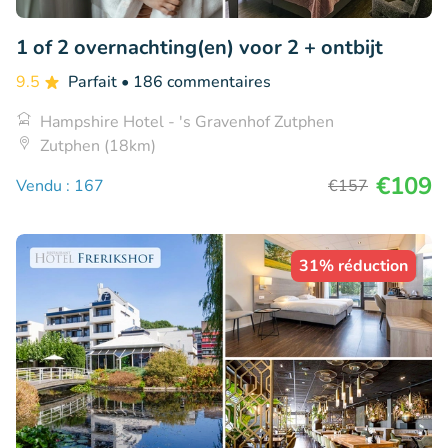
1 of 2 overnachting(en) voor 2 + ontbijt
9.5
Parfait
• 186 commentaires
Hampshire Hotel - 's Gravenhof Zutphen
Zutphen (18km)
€109
Vendu : 167
€157
31% réduction