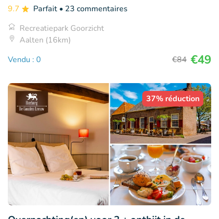
9.7
Parfait
• 23 commentaires
Recreatiepark Goorzicht
Aalten (16km)
€49
Vendu : 0
€84
37% réduction