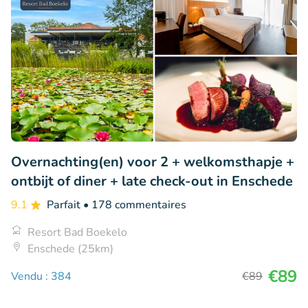
Overnachting(en) voor 2 + welkomsthapje +
ontbijt of diner + late check-out in Enschede
9.1
Parfait
• 178 commentaires
Resort Bad Boekelo
Enschede (25km)
€89
Vendu : 384
€89