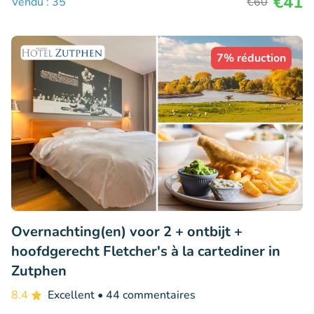
€41
Vendu : 35
€60
7% réduction
Overnachting(en) voor 2 + ontbijt +
hoofdgerecht Fletcher's à la cartediner in
Zutphen
8.4
Excellent
• 44 commentaires