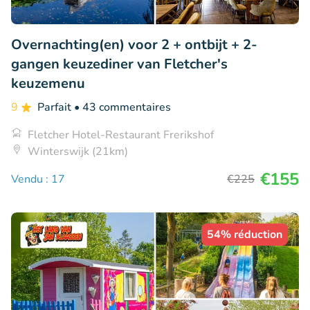
Overnachting(en) voor 2 + ontbijt + 2-
gangen keuzediner van Fletcher's
keuzemenu
9
Parfait
• 43 commentaires
Fletcher Hotel-Restaurant Frerikshof
Winterswijk (21km)
€155
Vendu : 17
€225
54% réduction