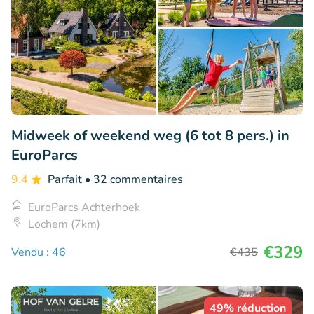
Midweek of weekend weg (6 tot 8 pers.) in
EuroParcs
9.4
Parfait
• 32 commentaires
EuroParcs Achterhoek
Lochem (7km)
€329
Vendu : 46
€435
49% réduction