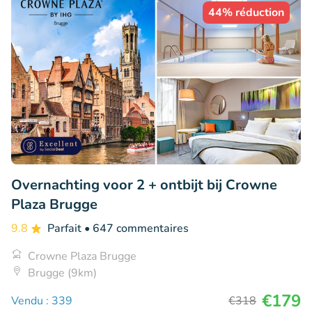
44% réduction
Overnachting voor 2 + ontbijt bij Crowne
Plaza Brugge
9.8
Parfait
• 647 commentaires
Crowne Plaza Brugge
Brugge (9km)
€179
Vendu : 339
€318