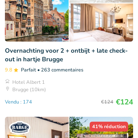
Overnachting voor 2 + ontbijt + late check-
out in hartje Brugge
9.8
Parfait
• 263 commentaires
Hotel Albert 1
Brugge (10km)
€124
Vendu : 174
€124
41% réduction