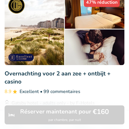
47% réduction
Overnachting voor 2 aan zee + ontbijt +
casino
8.9
Excellent
• 99 commentaires
Gatsby hotel - adults only - by F-Hotels
Blankenberge (13km)
€160
Réserver maintenant pour
€147
par chambre, par nuit
Vendu : 148
€276
Découvrir
Rechercher
Réservations
Menu