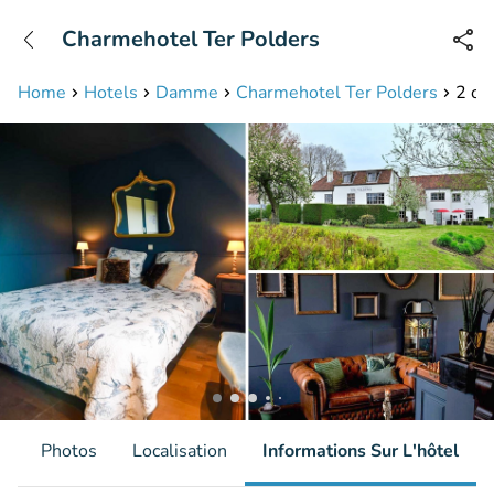
+31208087423
Charmehotel Ter Polders
Disponible jusqu'à 23:00 heures
Home
Hotels
Damme
Charmehotel Ter Polders
2 ov
s
Photos
Localisation
Informations Sur L'hôtel