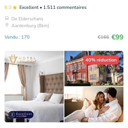
8.3
Excellent
• 1.511 commentaires
De Elderschans
Aardenburg (8km)
€99
Vendu : 170
€166
40% réduction