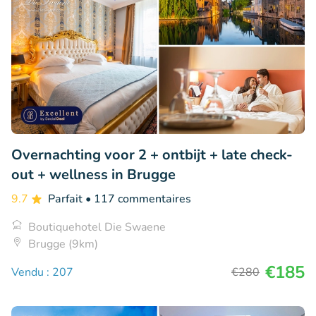
Overnachting voor 2 + ontbijt + late check-
out + wellness in Brugge
9.7
Parfait
• 117 commentaires
Boutiquehotel Die Swaene
Brugge (9km)
€185
Vendu : 207
€280