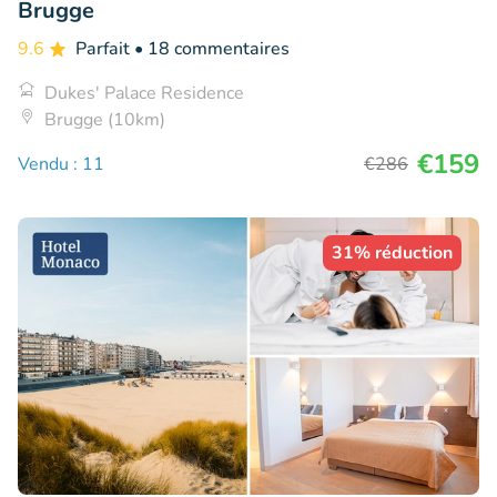
Brugge
9.6
Parfait
• 18 commentaires
Dukes' Palace Residence
Brugge (10km)
€159
Vendu : 11
€286
31% réduction