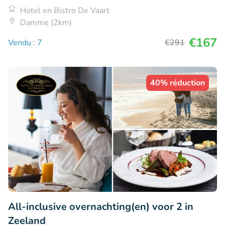
Hotel en Bistro De Vaart
Damme (2km)
€167
Vendu : 7
€291
40% réduction
All-inclusive overnachting(en) voor 2 in
Zeeland