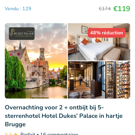
€119
Vendu : 129
€174
48% réduction
Overnachting voor 2 + ontbijt bij 5-
sterrenhotel Hotel Dukes’ Palace in hartje
Brugge
9.9
Parfait
• 16 commentaires