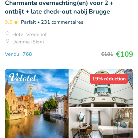
Charmante overnachting(en) voor 2 +
ontbijt + late check-out nabij Brugge
9.5
Parfait
• 231 commentaires
Hotel Vredehof
Damme (8km)
€109
Vendu : 768
€181
19% réduction