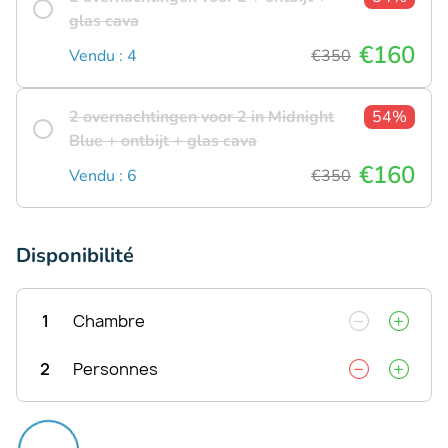
glas cava
€160
Vendu : 4
€350
2 overnachtingen voor 2 in Midnight
54%
Blue + ontbijt + glas cava
€160
Vendu : 6
€350
Disponibilité
1
Chambre
2
Personnes