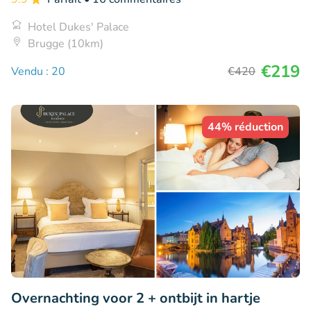
Hotel Dukes' Palace
Brugge (10km)
€219
Vendu : 20
€420
44% réduction
Overnachting voor 2 + ontbijt in hartje