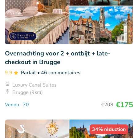
Overnachting voor 2 + ontbijt + late-
checkout in Brugge
9.9
Parfait
• 46 commentaires
Luxury Canal Suites
Brugge (9km)
€175
Vendu : 70
€208
34% réduction