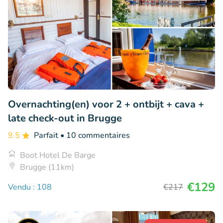
Overnachting(en) voor 2 + ontbijt + cava +
late check-out in Brugge
9.5
Parfait
• 10 commentaires
Boot Hotel De Barge
Brugge (11km)
€129
Vendu : 108
€217