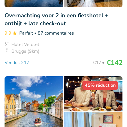
Overnachting voor 2 in een fietshotel +
ontbijt + late check-out
9.9
Parfait
• 87 commentaires
Hotel Velotel
Brugge (9km)
€142
Vendu : 217
€175
45% réduction