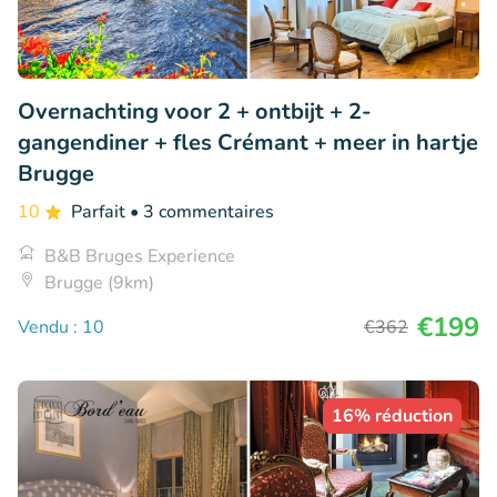
Overnachting voor 2 + ontbijt + 2-
gangendiner + fles Crémant + meer in hartje
Brugge
10
Parfait
• 3 commentaires
B&B Bruges Experience
Brugge (9km)
€199
Vendu : 10
€362
16% réduction