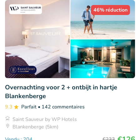
46% réduction
Overnachting voor 2 + ontbijt in hartje
Blankenberge
9.3
Parfait
• 142 commentaires
Saint Sauveur by WP Hotels
Blankenberge (5km)
€126
Vendu : 204
€233