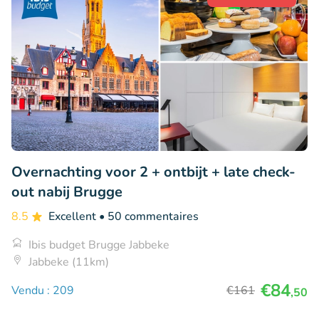
Overnachting voor 2 + ontbijt + late check-
out nabij Brugge
8.5
Excellent
• 50 commentaires
Ibis budget Brugge Jabbeke
Jabbeke (11km)
€84
Vendu : 209
€161
,50