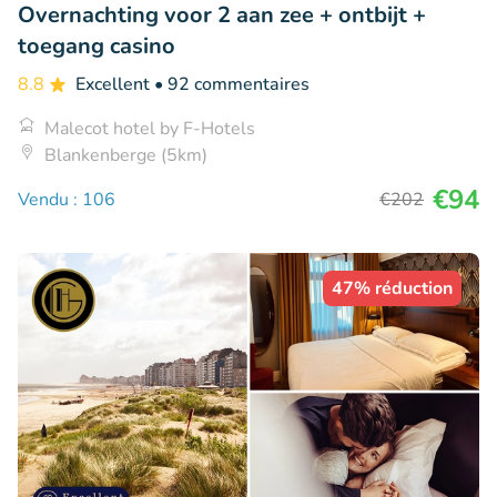
Overnachting voor 2 aan zee + ontbijt +
toegang casino
8.8
Excellent
• 92 commentaires
Malecot hotel by F-Hotels
Blankenberge (5km)
€94
Vendu : 106
€202
47% réduction