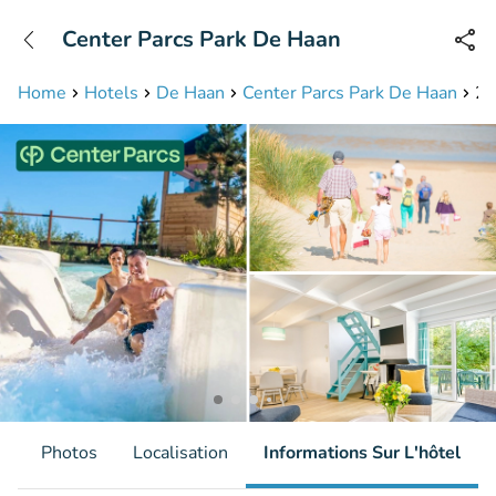
+31208087423
Center Parcs Park De Haan
Disponible jusqu'à 23:00 heures
Home
Hotels
De Haan
Center Parcs Park De Haan
2,
s
Photos
Localisation
Informations Sur L'hôtel