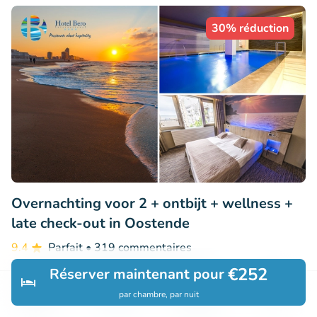
30% réduction
Overnachting voor 2 + ontbijt + wellness +
late check-out in Oostende
9.4
Parfait
• 319 commentaires
€252
Réserver maintenant pour
Hotel Bero Oostende
Oostende (11km)
par chambre, par nuit
Découvrir
Rechercher
Réservations
Menu