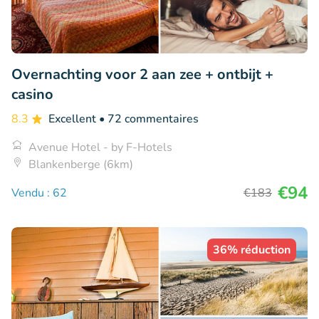
Overnachting voor 2 aan zee + ontbijt +
casino
8.3
Excellent
• 72 commentaires
Avenue Hotel - by F-Hotels
Blankenberge (6km)
€94
Vendu : 62
€183
36% réduction