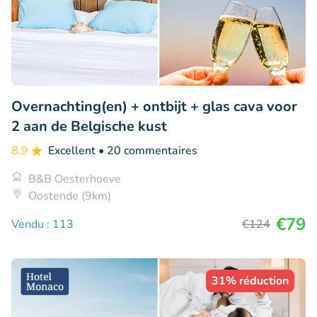
Overnachting(en) + ontbijt + glas cava voor
2 aan de Belgische kust
8.9
Excellent
• 20 commentaires
B&B Oesterhoeve
Oostende (9km)
€79
Vendu : 113
€124
31% réduction