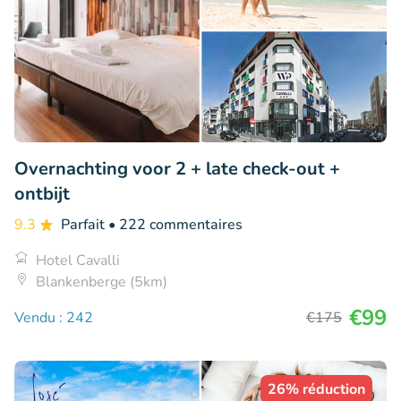
Overnachting voor 2 + late check-out +
ontbijt
9.3
Parfait
• 222 commentaires
Hotel Cavalli
Blankenberge (5km)
€99
Vendu : 242
€175
26% réduction