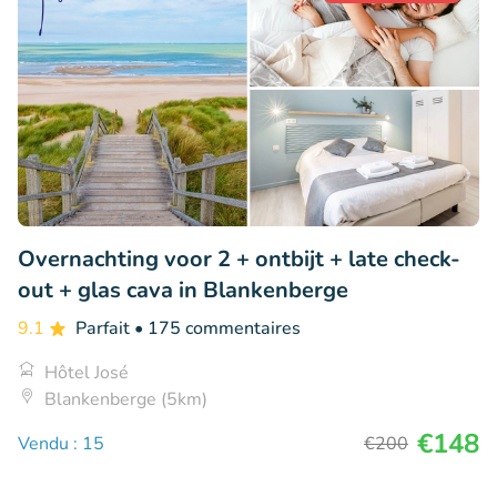
Overnachting voor 2 + ontbijt + late check-
out + glas cava in Blankenberge
9.1
Parfait
• 175 commentaires
Hôtel José
Blankenberge (5km)
€148
Vendu : 15
€200