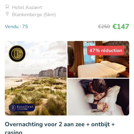
Hotel Aazaert
Blankenberge (5km)
€147
Vendu : 75
€250
47% réduction
Overnachting voor 2 aan zee + ontbijt +
casino