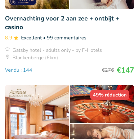
Overnachting voor 2 aan zee + ontbijt +
casino
8.9
Excellent
• 99 commentaires
Gatsby hotel - adults only - by F-Hotels
Blankenberge (6km)
€147
Vendu : 144
€276
49% réduction