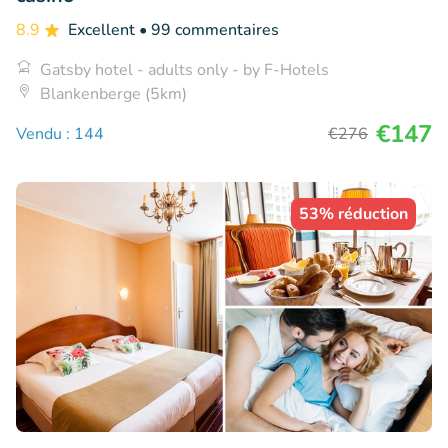
8.9
Excellent
• 99 commentaires
Gatsby hotel - adults only - by F-Hotels
Blankenberge (5km)
€147
Vendu : 144
€276
53% réduction