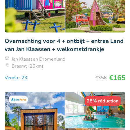
Overnachting voor 4 + ontbijt + entree Land
van Jan Klaassen + welkomstdrankje
Jan Klaassen Dromenland
Braamt (25km)
€165
Vendu : 23
€358
28% réduction