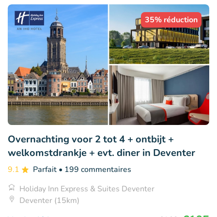
35% réduction
Overnachting voor 2 tot 4 + ontbijt +
welkomstdrankje + evt. diner in Deventer
9.1
Parfait
• 199 commentaires
Holiday Inn Express & Suites Deventer
Deventer (15km)