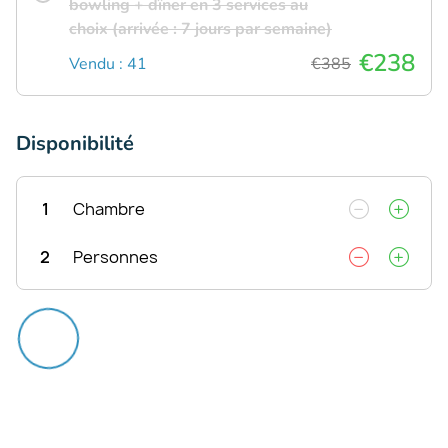
bowling + dîner en 3 services au
choix (arrivée : 7 jours par semaine)
€238
Vendu : 41
€385
Disponibilité
1
Chambre
2
Personnes