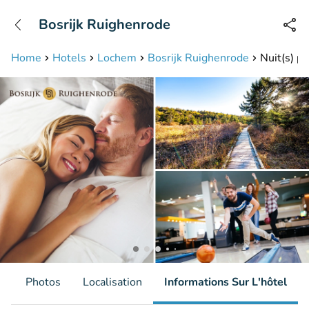
+31208087423
Bosrijk Ruighenrode
Disponible jusqu'à 23:00 heures
Home
Hotels
Lochem
Bosrijk Ruighenrode
Nuit(s) p
s
Photos
Localisation
Informations Sur L'hôtel