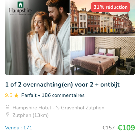
31% réduction
1 of 2 overnachting(en) voor 2 + ontbijt
9.5
Parfait
• 186 commentaires
Hampshire Hotel - 's Gravenhof Zutphen
Zutphen (13km)
€109
Vendu : 171
€157