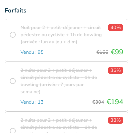
Forfaits
Nuit pour 2 + petit-déjeuner + circuit
40%
pédestre ou cycliste + 1h de bowling
(arrivée : lun au jeu + dim)
€99
Vendu : 95
€166
2 nuits pour 2 + petit-déjeuner +
36%
circuit pédestre ou cycliste + 1h de
bowling (arrivée : 7 jours par
semaine)
€194
Vendu : 13
€304
2 nuits pour 2 + petit-déjeuner +
38%
circuit pédestre ou cycliste + 1h de