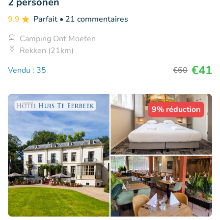
2 personen
9.9
Parfait
• 21 commentaires
Camping Ont Moeten
Rekken (21km)
€41
Vendu : 35
€60
9% réduction