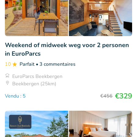
Weekend of midweek weg voor 2 personen
in EuroParcs
10
Parfait
• 3 commentaires
EuroParcs Beekbergen
Beekbergen (25km)
€329
Vendu : 5
€456