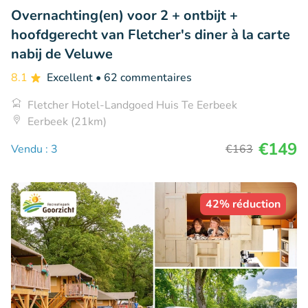
Overnachting(en) voor 2 + ontbijt +
hoofdgerecht van Fletcher's diner à la carte
nabij de Veluwe
8.1
Excellent
• 62 commentaires
Fletcher Hotel-Landgoed Huis Te Eerbeek
Eerbeek (21km)
€149
Vendu : 3
€163
42% réduction