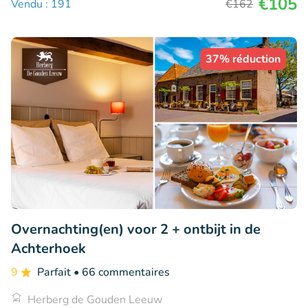
€105
Vendu : 191
€162
37% réduction
Overnachting(en) voor 2 + ontbijt in de
Achterhoek
9
Parfait
• 66 commentaires
Herberg de Gouden Leeuw