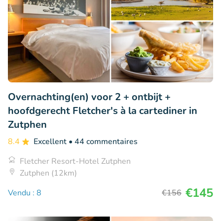
Overnachting(en) voor 2 + ontbijt +
hoofdgerecht Fletcher's à la cartediner in
Zutphen
8.4
Excellent
• 44 commentaires
Fletcher Resort-Hotel Zutphen
Zutphen (12km)
€145
Vendu : 8
€156