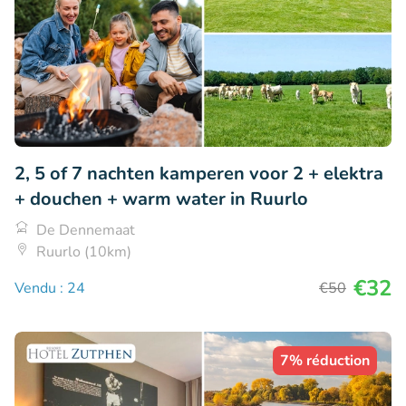
2, 5 of 7 nachten kamperen voor 2 + elektra
+ douchen + warm water in Ruurlo
De Dennemaat
Ruurlo (10km)
€32
Vendu : 24
€50
7% réduction