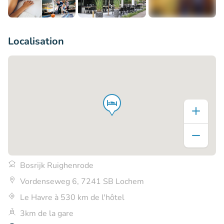
+6
Localisation
Bosrijk Ruighenrode
Vordenseweg 6, 7241 SB Lochem
Le Havre à 530 km de l'hôtel
3km de la gare