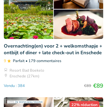
Overnachting(en) voor 2 + welkomsthapje +
ontbijt of diner + late check-out in Enschede
9
Parfait
• 179 commentaires
Resort Bad Boekelo
Enschede (27km)
€89
Vendu : 384
€89
22% réduction