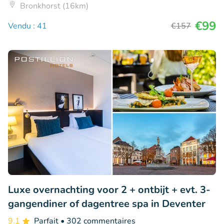
Bronkhorst (16km)
€99
Vendu : 41
€157
Luxe overnachting voor 2 + ontbijt + evt. 3-
gangendiner of dagentree spa in Deventer
9.1
Parfait
• 302 commentaires