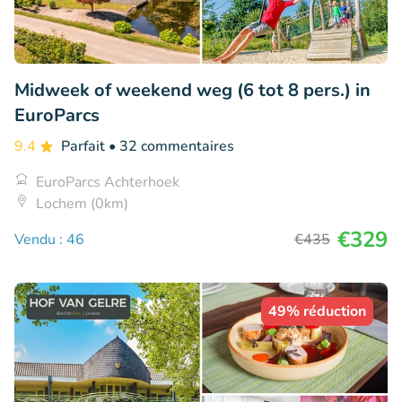
Midweek of weekend weg (6 tot 8 pers.) in
EuroParcs
9.4
Parfait
• 32 commentaires
EuroParcs Achterhoek
Lochem (0km)
€329
Vendu : 46
€435
49% réduction