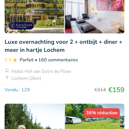
Luxe overnachting voor 2 + ontbijt + diner +
meer in hartje Lochem
9.4
Parfait
• 160 commentaires
Hotel Hof van Gelre by Flow
Lochem (2km)
€159
Vendu : 129
€314
36% réduction