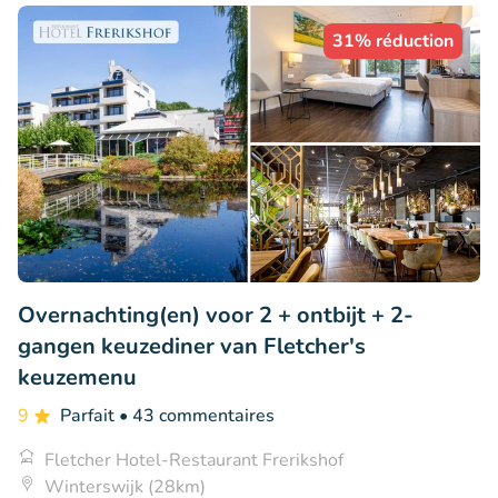
31% réduction
Overnachting(en) voor 2 + ontbijt + 2-
gangen keuzediner van Fletcher's
keuzemenu
9
Parfait
• 43 commentaires
Fletcher Hotel-Restaurant Frerikshof
Winterswijk (28km)