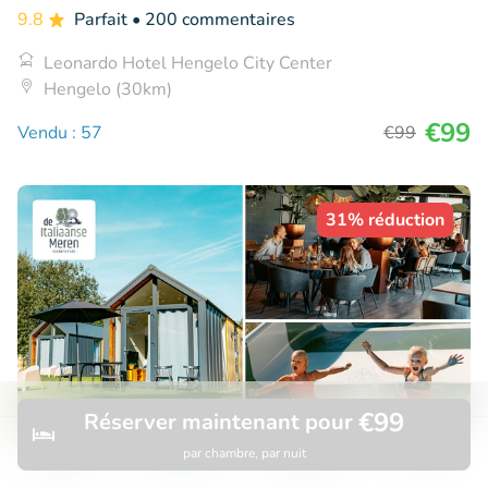
9.8
Parfait
• 200 commentaires
Leonardo Hotel Hengelo City Center
Hengelo (30km)
€99
Vendu : 57
€99
31% réduction
€99
Réserver maintenant pour
par chambre, par nuit
Découvrir
Rechercher
Réservations
Menu