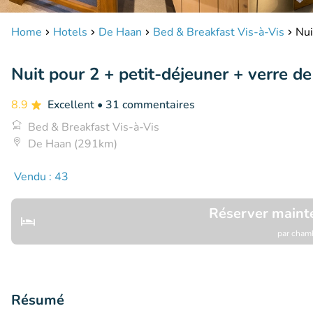
Home
Hotels
De Haan
Bed & Breakfast Vis-à-Vis
Nui
Nuit pour 2 + petit-déjeuner + verre d
8.9
Excellent
• 31 commentaires
Bed & Breakfast Vis-à-Vis
De Haan (291km)
Vendu : 43
Réserver maint
par chamb
Résumé