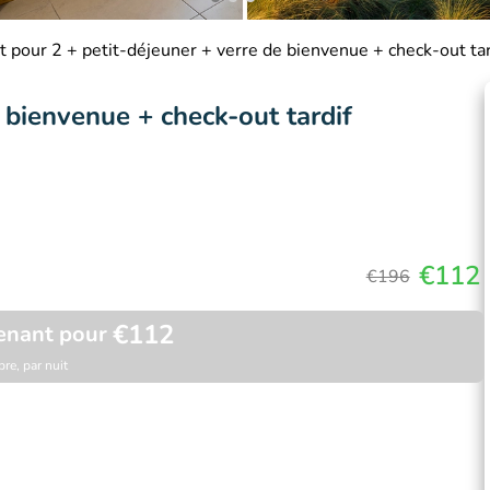
t pour 2 + petit-déjeuner + verre de bienvenue + check-out tar
e bienvenue + check-out tardif
€112
€196
€112
enant pour
re, par nuit