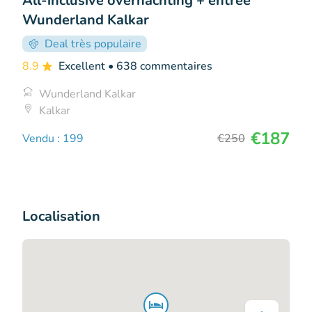
All-inclusive overnachting + entree
Wunderland Kalkar
Deal très populaire
8.9
Excellent
• 638 commentaires
Wunderland Kalkar
Kalkar
€187
Vendu : 199
€250
Localisation