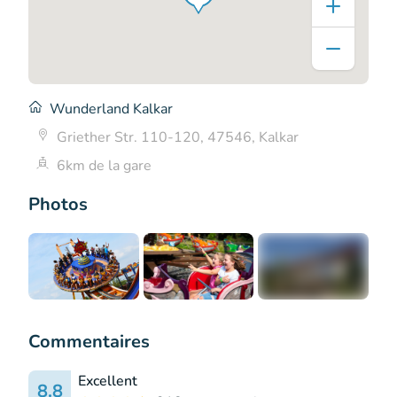
Wunderland Kalkar
Griether Str. 110-120, 47546, Kalkar
6km de la gare
Photos
+5
Commentaires
Excellent
8.8