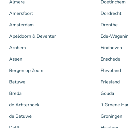
Almere
Doetinchem
Amersfoort
Dordrecht
Amsterdam
Drenthe
Apeldoorn & Deventer
Ede-Wageni
Arnhem
Eindhoven
Assen
Enschede
Bergen op Zoom
Flevoland
Betuwe
Friesland
Breda
Gouda
de Achterhoek
't Groene Ha
de Betuwe
Groningen
Delft
Haarlem