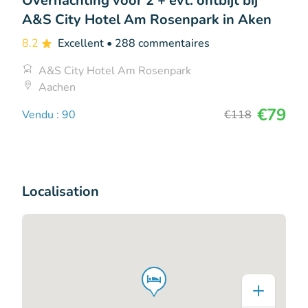
Overnachting voor 2 + evt. ontbijt bij
A&S City Hotel Am Rosenpark in Aken
8.2
Excellent
• 288 commentaires
A&S City Hotel Am Rosenpark
Aachen
€79
Vendu : 90
€118
Localisation