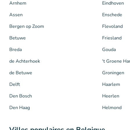
Arnhem
Eindhoven
Assen
Enschede
Bergen op Zoom
Flevoland
Betuwe
Friesland
Breda
Gouda
de Achterhoek
't Groene Ha
de Betuwe
Groningen
Delft
Haarlem
Den Bosch
Heerlen
Den Haag
Helmond
Villes populaires en Belgique