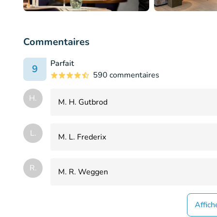
Commentaires
Parfait
9
590 commentaires
H.
M. H. Gutbrod
L.
M. L. Frederix
R.
M. R. Weggen
Affich