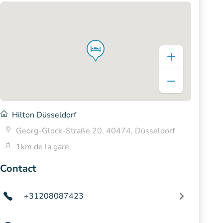
Hilton Düsseldorf
Georg-Glock-Straße 20, 40474, Düsseldorf
1km de la gare
Contact
+31208087423