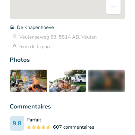
De Knapenhoeve
Veulenseweg 68, 5814 AD, Veulen
6km de la gare
Photos
+1
Commentaires
Parfait
9.8
607 commentaires