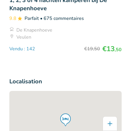
1, 2, 3 of 4 nachten kamperen bij De
Knapenhoeve
9.8
Parfait
• 675 commentaires
De Knapenhoeve
Veulen
€13
Vendu : 142
€19
,50
,50
Localisation