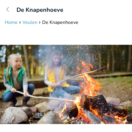
+31208087423
De Knapenhoeve
Disponible jusqu'à 23:00 heures
Home
Veulen
De Knapenhoeve