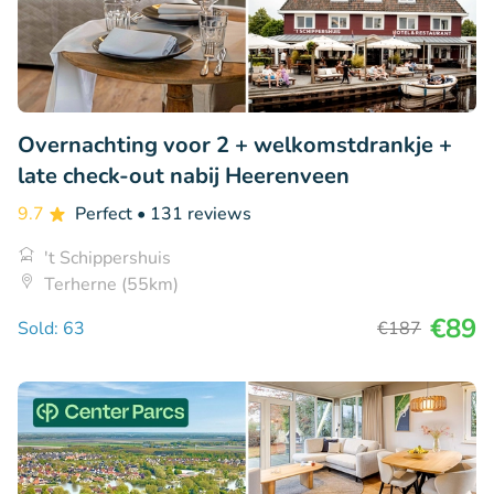
Overnachting voor 2 + welkomstdrankje +
late check-out nabij Heerenveen
9.7
Perfect
• 131 reviews
't Schippershuis
Terherne (55km)
€89
Sold: 63
€187