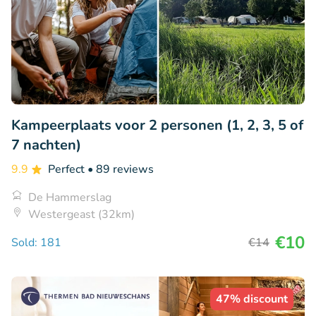
Kampeerplaats voor 2 personen (1, 2, 3, 5 of
7 nachten)
9.9
Perfect
• 89 reviews
De Hammerslag
Westergeast (32km)
€10
Sold: 181
€14
47% discount