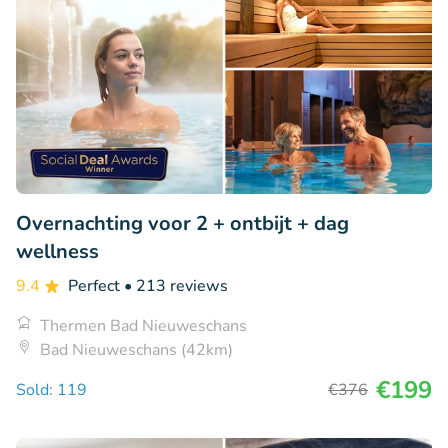
Overnachting voor 2 + ontbijt + dag
wellness
9.4
Perfect
• 213 reviews
Thermen Bad Nieuweschans
Bad Nieuweschans (42km)
€199
Sold: 119
€376