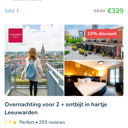
€329
Sold: 1
€649
10% discount
Overnachting voor 2 + ontbijt in hartje
Leeuwarden
9.8
Perfect
• 293 reviews