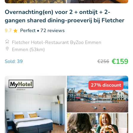
Overnachting(en) voor 2 + ontbijt + 2-
gangen shared dining-proeverij bij Fletcher
9.7
Perfect
• 72 reviews
Fletcher Hotel-Restaurant ByZoo Emmen
Emmen (53km)
€159
Sold: 39
€256
27% discount