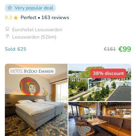
Very popular deal
9.3
Perfect
• 163 reviews
Eurohotel Leeuwarden
Leeuwarden (52km)
€99
Sold: 625
€161
38% discount