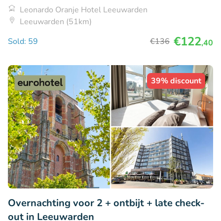
Leonardo Oranje Hotel Leeuwarden
Leeuwarden (51km)
€122
Sold: 59
€136
,40
39% discount
Overnachting voor 2 + ontbijt + late check-
out in Leeuwarden