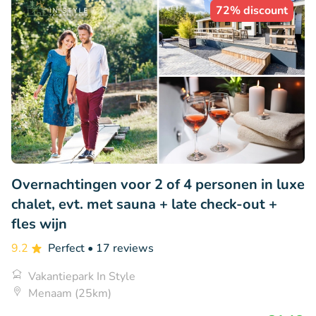
72% discount
Overnachtingen voor 2 of 4 personen in luxe
chalet, evt. met sauna + late check-out +
fles wijn
9.2
Perfect
• 17 reviews
Vakantiepark In Style
Menaam (25km)