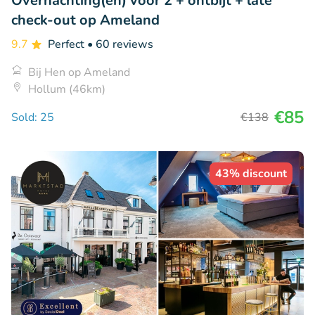
Overnachting(en) voor 2 + ontbijt + late
check-out op Ameland
9.7
Perfect
• 60 reviews
Bij Hen op Ameland
Hollum (46km)
€85
Sold: 25
€138
43% discount