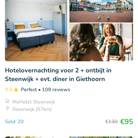
Hotelovernachting voor 2 + ontbijt in
Steenwijk + evt. diner in Giethoorn
9.8
Perfect
• 109 reviews
MyHotel Steenwijk
Steenwijk (57km)
€95
Sold: 20
€130