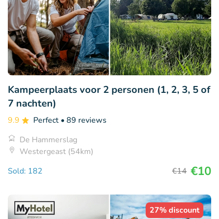
Kampeerplaats voor 2 personen (1, 2, 3, 5 of
7 nachten)
9.9
Perfect
• 89 reviews
De Hammerslag
Westergeast (54km)
€10
Sold: 182
€14
27% discount