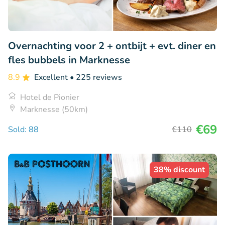
Overnachting voor 2 + ontbijt + evt. diner en
fles bubbels in Marknesse
8.9
Excellent
• 225 reviews
Hotel de Pionier
Marknesse (50km)
€69
Sold: 88
€110
38% discount