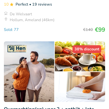
10
Perfect
• 19 reviews
De Welvaart
Hollum, Ameland (46km)
€99
Sold: 77
€140
38% discount