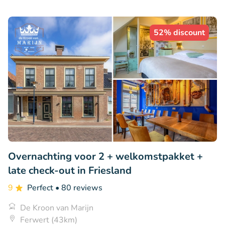
52% discount
Overnachting voor 2 + welkomstpakket +
late check-out in Friesland
9
Perfect
• 80 reviews
De Kroon van Marijn
Ferwert (43km)