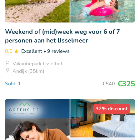
Weekend of (mid)week weg voor 6 of 7
personen aan het IJsselmeer
8.6
Excellent
• 9 reviews
Vakantiepark IJsselhof
Andijk (35km)
€325
Sold: 1
€540
32% discount