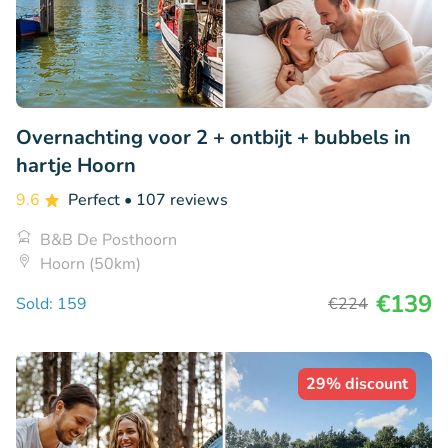
Overnachting voor 2 + ontbijt + bubbels in
hartje Hoorn
9.6
Perfect
• 107 reviews
B&B De Posthoorn
Hoorn (50km)
€139
Sold: 159
€224
29% discount