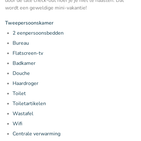
door de late check-out hoef je je niet te haasten. Dat
wordt een geweldige mini-vakantie!
Tweepersoonskamer
2 eenpersoonsbedden
Bureau
Flatscreen-tv
Badkamer
Douche
Haardroger
Toilet
Toiletartikelen
Wastafel
Wifi
Centrale verwarming