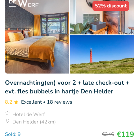
52% discount
Overnachting(en) voor 2 + late check-out +
evt. fles bubbels in hartje Den Helder
8.2
Excellent
• 18 reviews
Hotel de Werf
Den Helder (42km)
€119
Sold: 9
€246