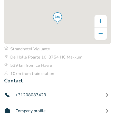
Strandhotel Vigilante
De Holle Poarte 10, 8754 HC Makkum
539 km from Le Havre
10km from train station
Contact
+31208087423
Company profile