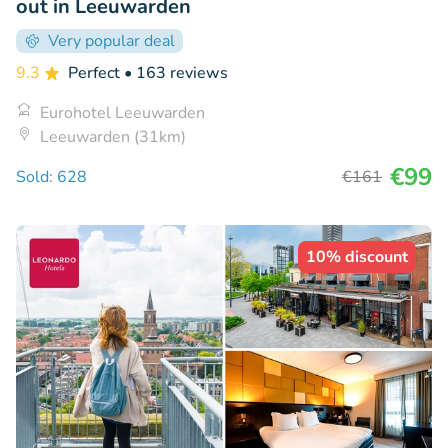
out in Leeuwarden
Very popular deal
9.3
Perfect
• 163 reviews
Eurohotel Leeuwarden
Leeuwarden (31km)
€99
Sold: 628
€161
10% discount