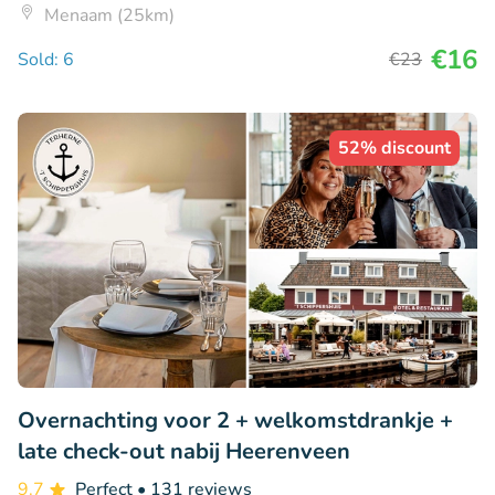
Menaam (25km)
€16
Sold: 6
€23
52% discount
Overnachting voor 2 + welkomstdrankje +
late check-out nabij Heerenveen
9.7
Perfect
• 131 reviews