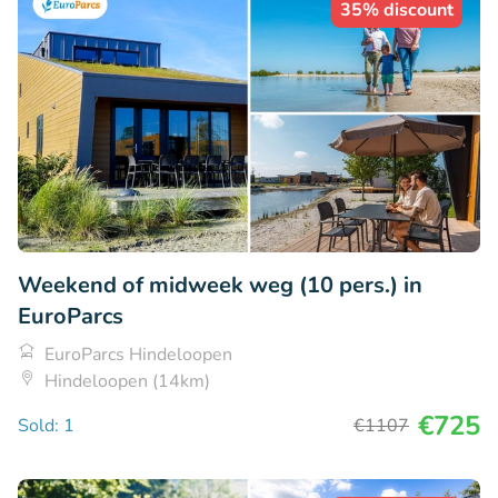
35% discount
Weekend of midweek weg (10 pers.) in
EuroParcs
EuroParcs Hindeloopen
Hindeloopen (14km)
€725
Sold: 1
€1107