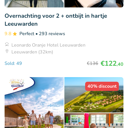
Overnachting voor 2 + ontbijt in hartje
Leeuwarden
9.8
Perfect
• 293 reviews
Leonardo Oranje Hotel Leeuwarden
Leeuwarden (32km)
€122
Sold: 49
€136
,40
40% discount