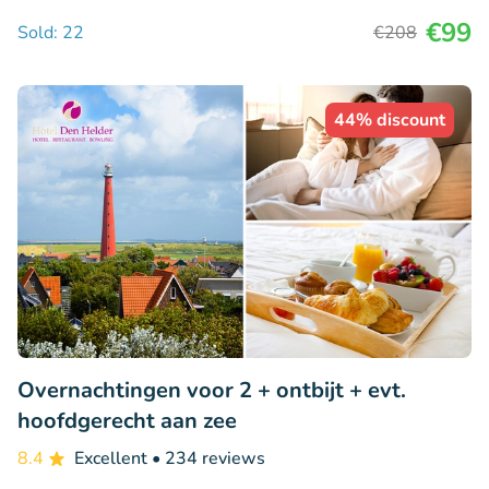
€99
Sold: 22
€208
44% discount
Overnachtingen voor 2 + ontbijt + evt.
hoofdgerecht aan zee
8.4
Excellent
• 234 reviews