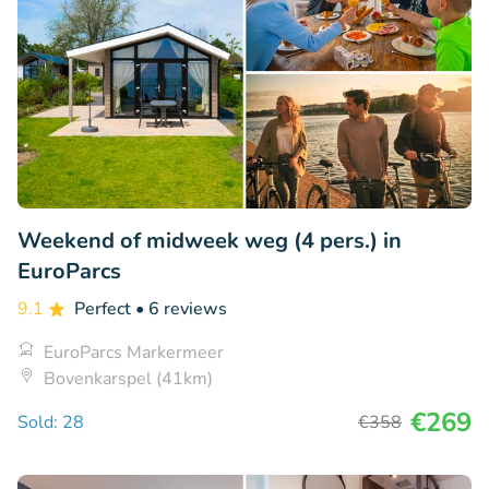
Weekend of midweek weg (4 pers.) in
EuroParcs
9.1
Perfect
• 6 reviews
EuroParcs Markermeer
Bovenkarspel (41km)
€269
Sold: 28
€358