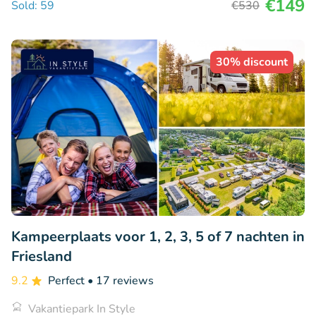
€149
Sold: 59
€530
30% discount
Kampeerplaats voor 1, 2, 3, 5 of 7 nachten in
Friesland
9.2
Perfect
• 17 reviews
Vakantiepark In Style