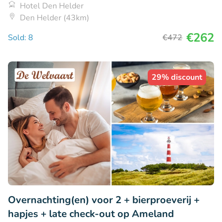
Hotel Den Helder
Den Helder (43km)
€262
Sold: 8
€472
29% discount
Overnachting(en) voor 2 + bierproeverij +
hapjes + late check-out op Ameland