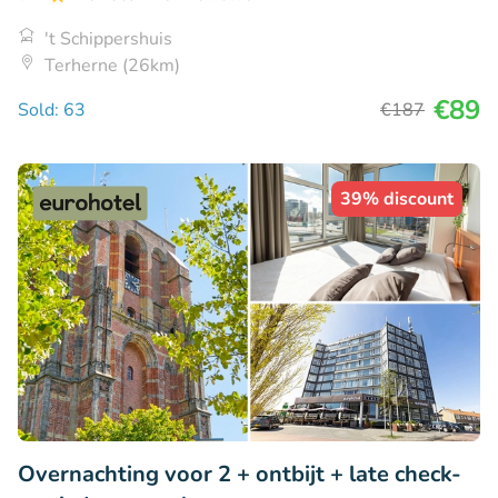
't Schippershuis
Terherne (26km)
€89
Sold: 63
€187
39% discount
Overnachting voor 2 + ontbijt + late check-