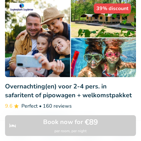
39% discount
Overnachting(en) voor 2-4 pers. in
safaritent of pipowagen + welkomstpakket
9.6
Perfect
• 160 reviews
Buytenplaets Suydersee
€89
Book now for
Lelystad (59km)
per room, per night
Discover
Search
Bookings
Menu
€69
Sold: 228
€113