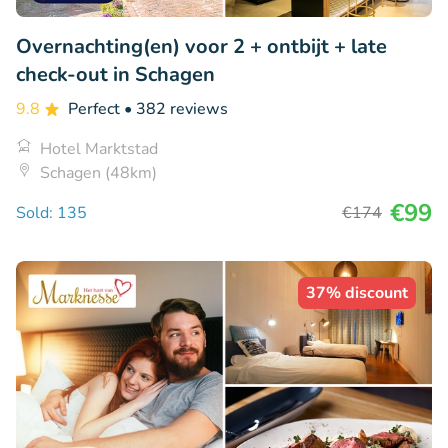
Overnachting(en) voor 2 + ontbijt + late
check-out in Schagen
9.8
Perfect
• 382 reviews
Hotel Marktstad
Schagen (48km)
€99
Sold: 135
€174
37% discount