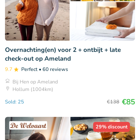
Overnachting(en) voor 2 + ontbijt + late
check-out op Ameland
9.7
Perfect
• 60 reviews
Bij Hen op Ameland
Hollum (1004km)
€85
Sold: 25
€138
29% discount