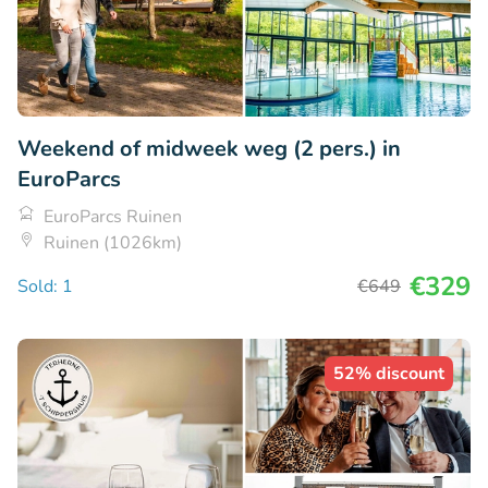
Weekend of midweek weg (2 pers.) in
EuroParcs
EuroParcs Ruinen
Ruinen (1026km)
€329
Sold: 1
€649
52% discount