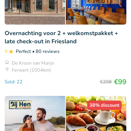
Overnachting voor 2 + welkomstpakket +
late check-out in Friesland
9
Perfect
• 80 reviews
De Kroon van Marijn
Ferwert (1004km)
€99
Sold: 22
€208
38% discount