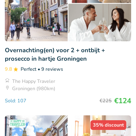
Overnachting(en) voor 2 + ontbijt +
prosecco in hartje Groningen
9.8
Perfect
• 9 reviews
The Happy Traveler
Groningen (980km)
€124
Sold: 107
€225
35% discount