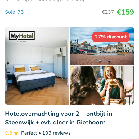
€159
Sold: 73
€237
27% discount
Hotelovernachting voor 2 + ontbijt in
Steenwijk + evt. diner in Giethoorn
9.8
Perfect
• 109 reviews