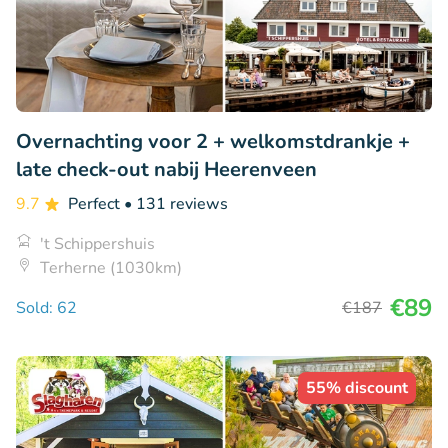
Overnachting voor 2 + welkomstdrankje +
late check-out nabij Heerenveen
9.7
Perfect
• 131 reviews
't Schippershuis
Terherne (1030km)
€89
Sold: 62
€187
55% discount