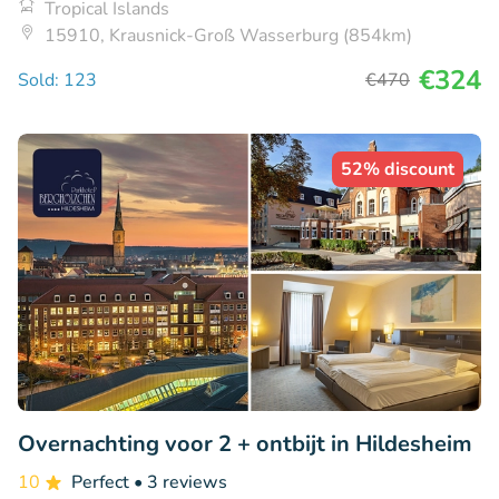
Tropical Islands
15910, Krausnick-Groß Wasserburg (854km)
€324
Sold: 123
€470
52% discount
Overnachting voor 2 + ontbijt in Hildesheim
10
Perfect
• 3 reviews