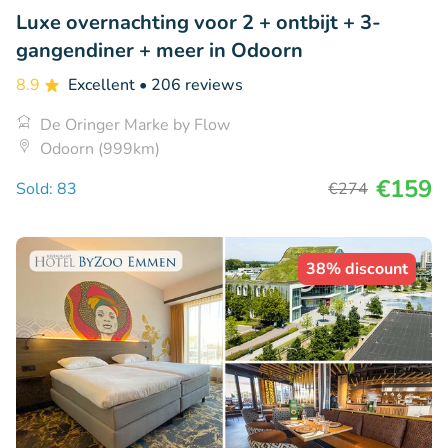
Luxe overnachting voor 2 + ontbijt + 3-
gangendiner + meer in Odoorn
8.9
Excellent
• 206 reviews
De Oringer Marke by Flow
Odoorn (999km)
€159
Sold: 83
€274
38% discount