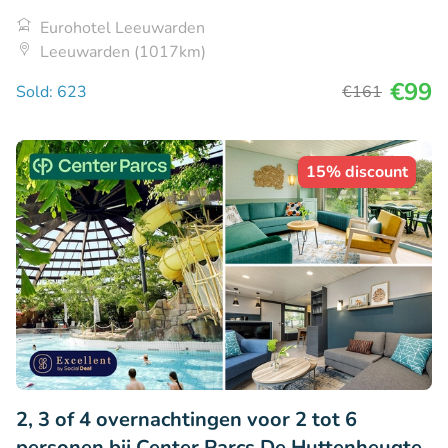
Eurohotel Leeuwarden
Leeuwarden (1017km)
€99
Sold: 623
€161
15% discount
2, 3 of 4 overnachtingen voor 2 tot 6
personen bij Center Parcs De Huttenheugte