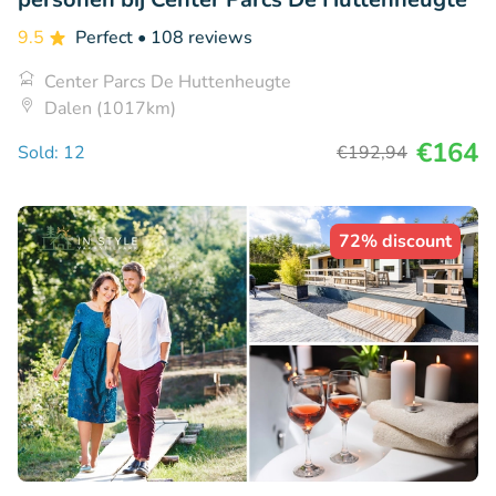
9.5
Perfect
• 108 reviews
Center Parcs De Huttenheugte
Dalen (1017km)
€164
Sold: 12
€192
,94
72% discount