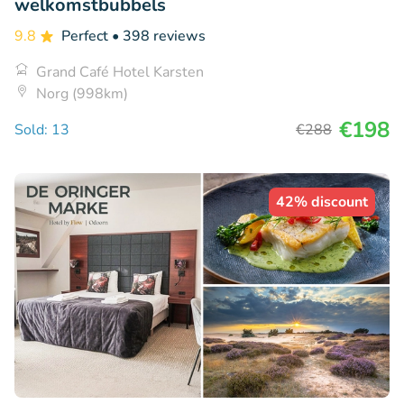
welkomstbubbels
9.8
Perfect
• 398 reviews
Grand Café Hotel Karsten
Norg (998km)
€198
Sold: 13
€288
42% discount