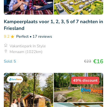
Kampeerplaats voor 1, 2, 3, 5 of 7 nachten in
Friesland
9.2
Perfect
• 17 reviews
Vakantiepark In Style
Menaam (1022km)
€16
Sold: 5
€23
49% discount