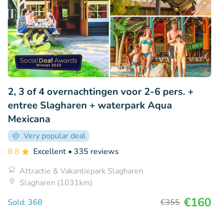
2, 3 of 4 overnachtingen voor 2-6 pers. +
entree Slagharen + waterpark Aqua
Mexicana
Very popular deal
8.8
Excellent
• 335 reviews
Attractie & Vakantiepark Slagharen
Slagharen (1031km)
€160
Sold: 368
€355