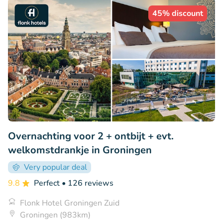
45% discount
Overnachting voor 2 + ontbijt + evt.
welkomstdrankje in Groningen
Very popular deal
9.8
Perfect
• 126 reviews
Flonk Hotel Groningen Zuid
Groningen (983km)