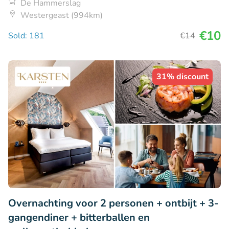
De Hammerslag
Westergeast (994km)
€10
Sold: 181
€14
31% discount
Overnachting voor 2 personen + ontbijt + 3-
gangendiner + bitterballen en