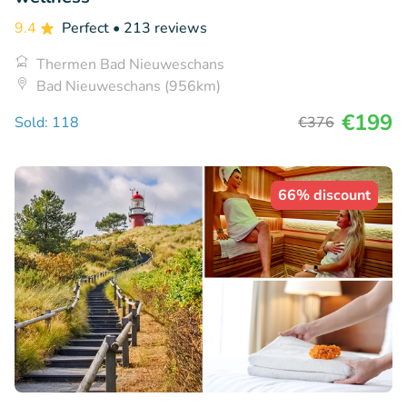
9.4
Perfect
• 213 reviews
Thermen Bad Nieuweschans
Bad Nieuweschans (956km)
€199
Sold: 118
€376
66% discount