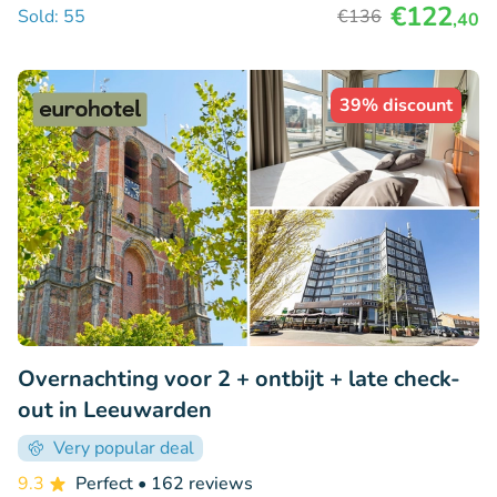
€122
Sold: 55
€136
,40
39% discount
Overnachting voor 2 + ontbijt + late check-
out in Leeuwarden
Very popular deal
9.3
Perfect
• 162 reviews