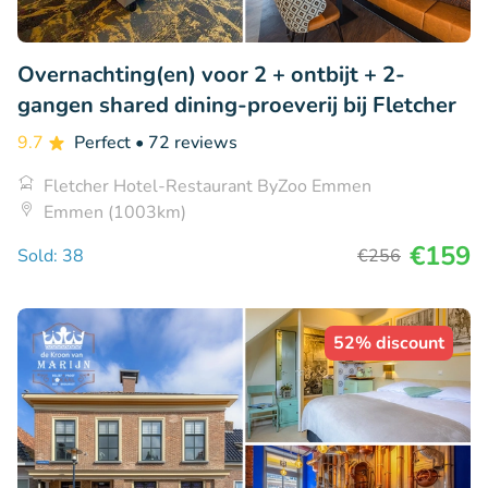
Overnachting(en) voor 2 + ontbijt + 2-
gangen shared dining-proeverij bij Fletcher
9.7
Perfect
• 72 reviews
Fletcher Hotel-Restaurant ByZoo Emmen
Emmen (1003km)
€159
Sold: 38
€256
52% discount