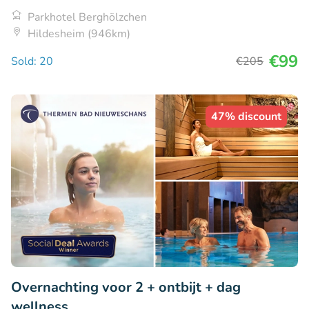
Parkhotel Berghölzchen
Hildesheim (946km)
€99
Sold: 20
€205
47% discount
Overnachting voor 2 + ontbijt + dag
wellness