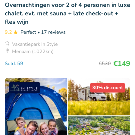
Overnachtingen voor 2 of 4 personen in luxe
chalet, evt. met sauna + late check-out +
fles wijn
9.2
Perfect
• 17 reviews
Vakantiepark In Style
Menaam (1022km)
€149
Sold: 59
€530
30% discount