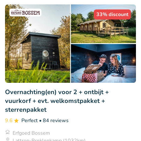
33% discount
Overnachting(en) voor 2 + ontbijt +
vuurkorf + evt. welkomstpakket +
sterrenpakket
9.6
Perfect
• 84 reviews
Erfgoed Bossem
Lattrop-Breklenkamp (1032km)