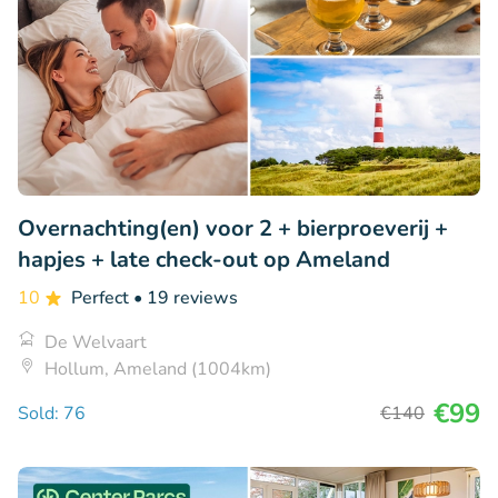
Overnachting(en) voor 2 + bierproeverij +
hapjes + late check-out op Ameland
10
Perfect
• 19 reviews
De Welvaart
Hollum, Ameland (1004km)
€99
Sold: 76
€140