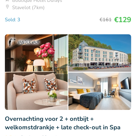
Boutique Hotel Dufays
Stavelot (7km)
€129
Sold: 3
€161
Overnachting voor 2 + ontbijt +
welkomstdrankje + late check-out in Spa