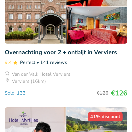
Overnachting voor 2 + ontbijt in Verviers
9.4
Perfect
• 141 reviews
Van der Valk Hotel Verviers
Verviers (16km)
€126
Sold: 133
€126
41% discount