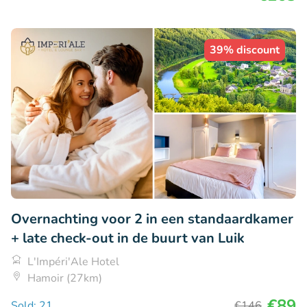
39% discount
Overnachting voor 2 in een standaardkamer
+ late check-out in de buurt van Luik
L'Impéri'Ale Hotel
Hamoir (27km)
€89
Sold: 21
€146