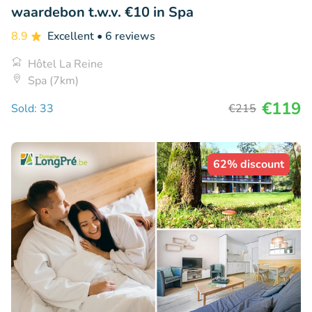
waardebon t.w.v. €10 in Spa
8.9
Excellent
• 6 reviews
Hôtel La Reine
Spa (7km)
€119
Sold: 33
€215
62% discount