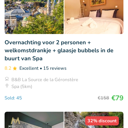
Overnachting voor 2 personen +
welkomstdrankje + glaasje bubbels in de
buurt van Spa
8.2
Excellent
• 15 reviews
B&B La Source de la Géronstère
Spa (5km)
€79
Sold: 45
€158
32% discount