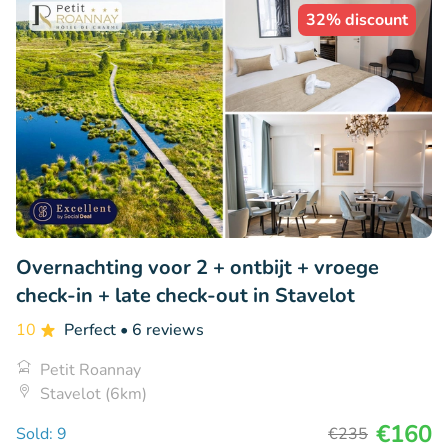
32% discount
Overnachting voor 2 + ontbijt + vroege
check-in + late check-out in Stavelot
10
Perfect
• 6 reviews
Petit Roannay
Stavelot (6km)
€160
Sold: 9
€235