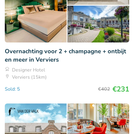
Overnachting voor 2 + champagne + ontbijt
en meer in Verviers
Designer Hotel
Verviers (15km)
€231
Sold: 5
€402