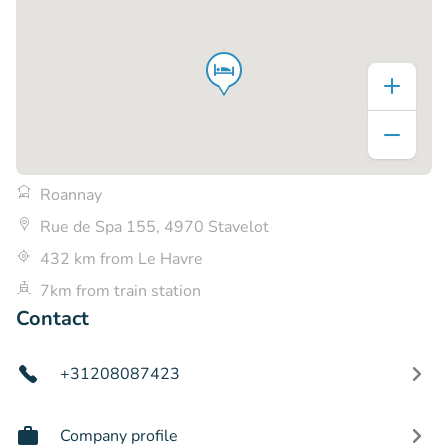
Roannay
Rue de Spa 155, 4970 Stavelot
432 km from Le Havre
7km from train station
Contact
+31208087423
Company profile