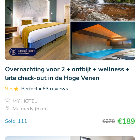
Overnachting voor 2 + ontbijt + wellness +
late check-out in de Hoge Venen
9.5
Perfect
• 63 reviews
MY HOTEL
Malmedy (6km)
€189
Sold: 111
€278