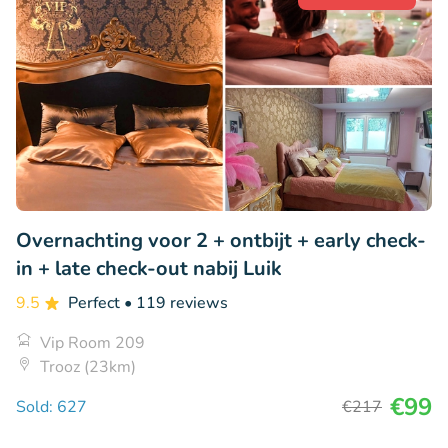
Overnachting voor 2 + ontbijt + early check-
in + late check-out nabij Luik
9.5
Perfect
• 119 reviews
Vip Room 209
Trooz (23km)
€99
Sold: 627
€217