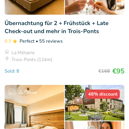
Übernachtung für 2 + Frühstück + Late
Check-out und mehr in Trois-Ponts
9.5
Perfect
• 55 reviews
La Métairie
Trois-Ponts (11km)
€95
Sold: 8
€168
48% discount