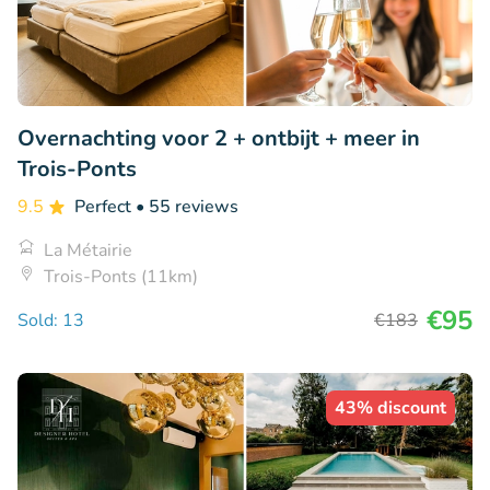
Overnachting voor 2 + ontbijt + meer in
Trois-Ponts
9.5
Perfect
• 55 reviews
La Métairie
Trois-Ponts (11km)
€95
Sold: 13
€183
43% discount