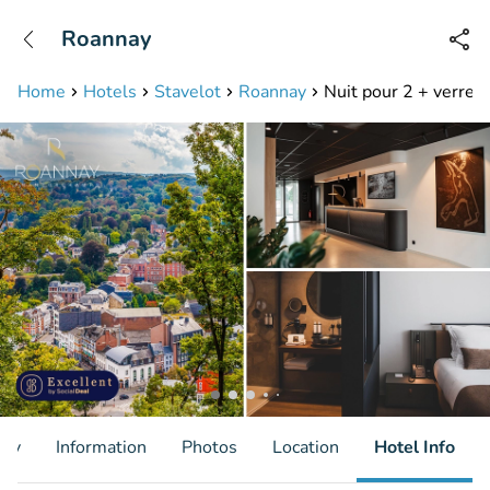
+31208087423
Roannay
Available until 23:00
Home
Hotels
Stavelot
Roannay
Nuit pour 2 + verre 
ity
Information
Photos
Location
Hotel Info