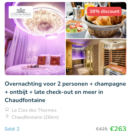
38% discount
Overnachting voor 2 personen + champagne
+ ontbijt + late check-out en meer in
Chaudfontaine
Le Clos des Thermes
Chaudfontaine (26km)
€263
Sold: 2
€425