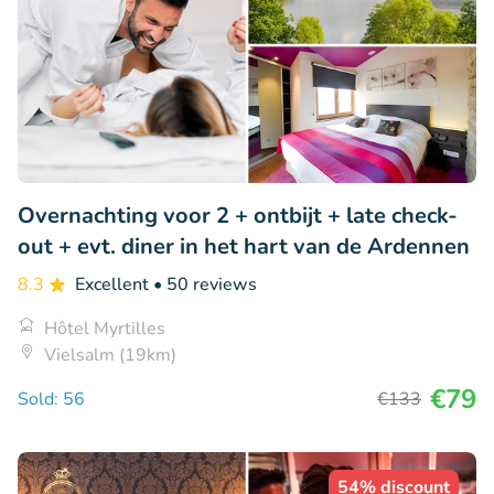
Overnachting voor 2 + ontbijt + late check-
out + evt. diner in het hart van de Ardennen
8.3
Excellent
• 50 reviews
Hôtel Myrtilles
Vielsalm (19km)
€79
Sold: 56
€133
54% discount