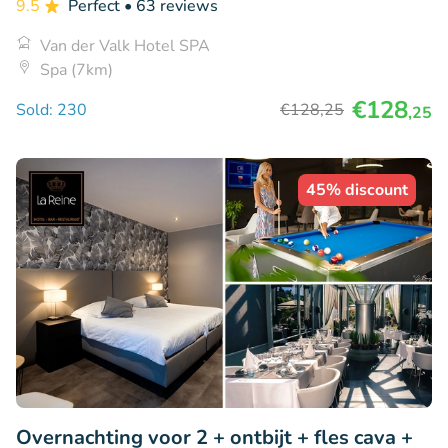
9.5
Perfect
• 63 reviews
Van der Valk Hotel SPA
Spa (7km)
€128
Sold: 230
€128
,25
,25
45% discount
Overnachting voor 2 + ontbijt + fles cava +