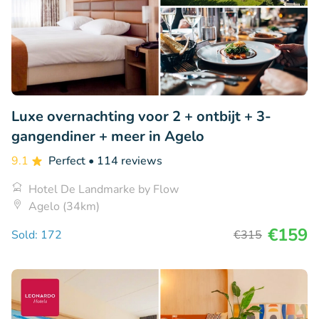
Luxe overnachting voor 2 + ontbijt + 3-
gangendiner + meer in Agelo
9.1
Perfect
• 114 reviews
Hotel De Landmarke by Flow
Agelo (34km)
€159
Sold: 172
€315