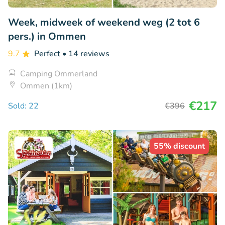
Week, midweek of weekend weg (2 tot 6
pers.) in Ommen
9.7
Perfect
• 14 reviews
Camping Ommerland
Ommen (1km)
€217
Sold: 22
€396
55% discount