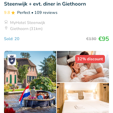
Steenwijk + evt. diner in Giethoorn
9.8
Perfect
• 109 reviews
MyHotel Steenwijk
Giethoorn (31km)
€95
Sold: 20
€130
32% discount