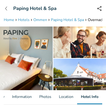
+31208087423
Paping Hotel & Spa
Available until 23:00
Home
Hotels
Ommen
Paping Hotel & Spa
Overnachti
ity
Information
Photos
Location
Hotel Info