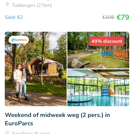
Tubbergen (27km)
€79
Sold: 62
€105
49% discount
Weekend of midweek weg (2 pers.) in
EuroParcs
EuroParcs Ruinen