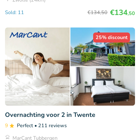
Zwolle (24km)
€134
Sold: 11
€134
,50
,50
25% discount
Overnachting voor 2 in Twente
9
Perfect
• 211 reviews
MarCant Tubbergen