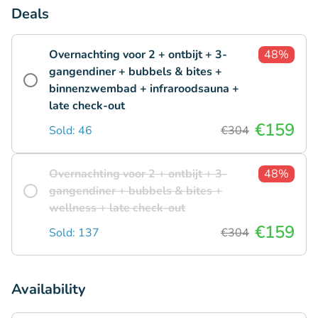
Deals
Overnachting voor 2 + ontbijt + 3-
48%
gangendiner + bubbels & bites +
binnenzwembad + infraroodsauna +
late check-out
€159
Sold: 46
€304
Overnachting voor 2 + ontbijt + 3-
48%
gangendiner + bubbels & bites +
wellness + late check-out
€159
Sold: 137
€304
Availability