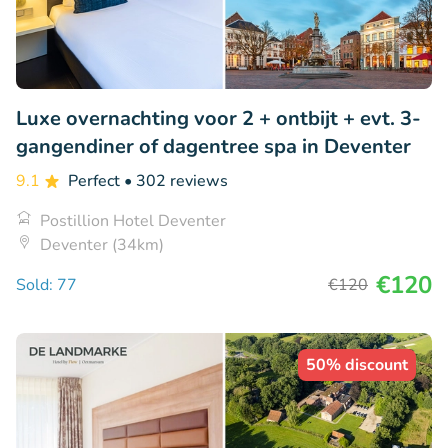
Luxe overnachting voor 2 + ontbijt + evt. 3-
gangendiner of dagentree spa in Deventer
9.1
Perfect
• 302 reviews
Postillion Hotel Deventer
Deventer (34km)
€120
Sold: 77
€120
50% discount