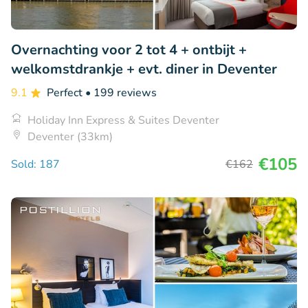
Overnachting voor 2 tot 4 + ontbijt +
welkomstdrankje + evt. diner in Deventer
9.1
Perfect
• 199 reviews
Holiday Inn Express & Suites Deventer
Deventer (33km)
€105
Sold: 187
€162