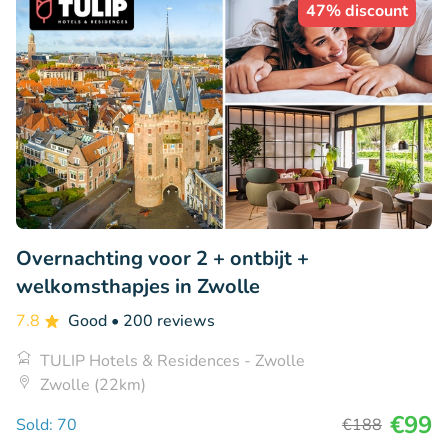
47% discount
Overnachting voor 2 + ontbijt +
welkomsthapjes in Zwolle
7.8
Good
• 200 reviews
TULIP Hotels & Residences - Zwolle
Zwolle (22km)
€99
Sold: 70
€188