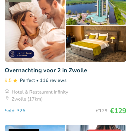
Overnachting voor 2 in Zwolle
9.5
Perfect
• 116 reviews
Hotel & Restaurant Infinity
Zwolle (17km)
€129
Sold: 326
€129