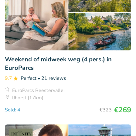
Weekend of midweek weg (4 pers.) in
EuroParcs
9.7
Perfect
• 21 reviews
EuroParcs Reestervallei
IJhorst (17km)
€269
Sold: 4
€323