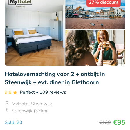
27% discount
Hotelovernachting voor 2 + ontbijt in
Steenwijk + evt. diner in Giethoorn
9.8
Perfect
• 109 reviews
MyHotel Steenwijk
Steenwijk (37km)
€95
Sold: 20
€130