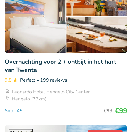
Overnachting voor 2 + ontbijt in het hart
van Twente
9.8
Perfect
• 199 reviews
Leonardo Hotel Hengelo City Center
Hengelo (37km)
€99
Sold: 49
€99