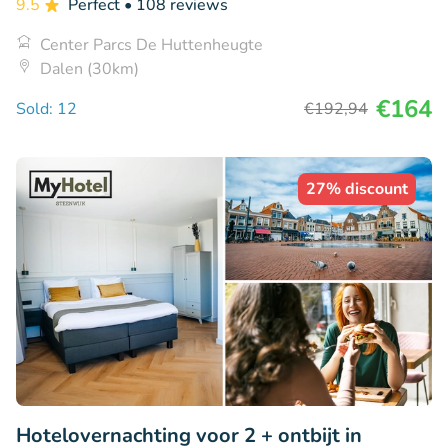
9.5
Perfect
• 108 reviews
Center Parcs De Huttenheugte
Dalen (30km)
€164
Sold: 12
€192
,94
27% discount
Hotelovernachting voor 2 + ontbijt in