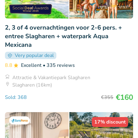
2, 3 of 4 overnachtingen voor 2-6 pers. +
entree Slagharen + waterpark Aqua
Mexicana
Very popular deal
8.8
Excellent
• 335 reviews
Attractie & Vakantiepark Slagharen
Slagharen (16km)
€160
Sold: 368
€355
17% discount