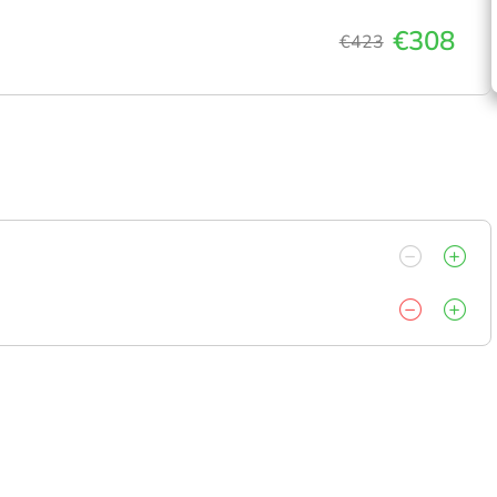
€308
€423