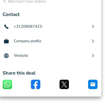
8km from train station
Contact
+31208087423
Company profile
Website
Share this deal