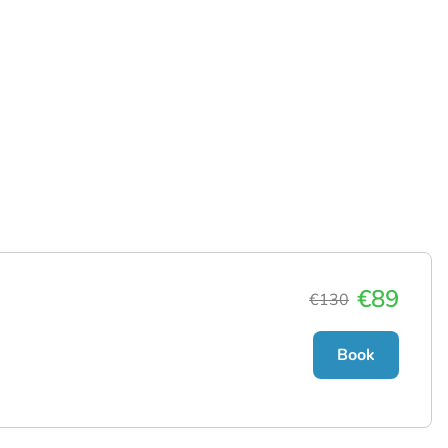
€89
€130
Book