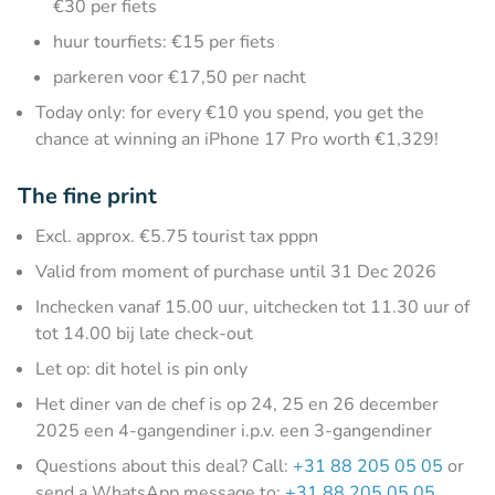
€30 per fiets
huur tourfiets: €15 per fiets
parkeren voor €17,50 per nacht
Today only: for every €10 you spend, you get the
chance at winning an iPhone 17 Pro worth €1,329!
The fine print
Excl. approx. €5.75 tourist tax pppn
Valid from moment of purchase until 31 Dec 2026
Inchecken vanaf 15.00 uur, uitchecken tot 11.30 uur of
tot 14.00 bij late check-out
Let op: dit hotel is pin only
Het diner van de chef is op 24, 25 en 26 december
2025 een 4-gangendiner i.p.v. een 3-gangendiner
Questions about this deal? Call:
+31 88 205 05 05
or
send a WhatsApp message to:
+31 88 205 05 05