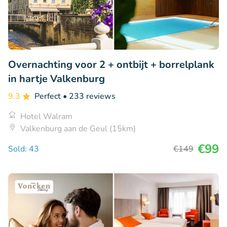
Overnachting voor 2 + ontbijt + borrelplank
in hartje Valkenburg
9.3
Perfect
• 233 reviews
Hotel Walram
Valkenburg aan de Geul (15km)
€99
Sold: 43
€149