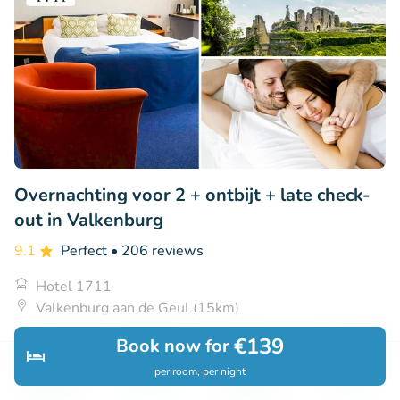
Overnachting voor 2 + ontbijt + late check-
out in Valkenburg
9.1
Perfect
• 206 reviews
Hotel 1711
Valkenburg aan de Geul (15km)
€99
€139
Book now for
Sold: 63
€125
per room, per night
Discover
Search
Bookings
Menu