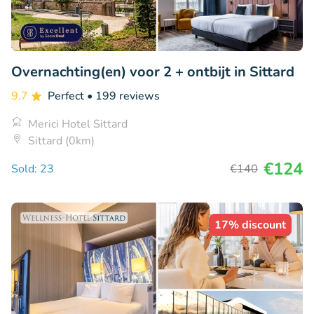
Overnachting(en) voor 2 + ontbijt in Sittard
9.7
Perfect
• 199 reviews
Merici Hotel Sittard
Sittard (0km)
€124
Sold: 23
€140
17% discount