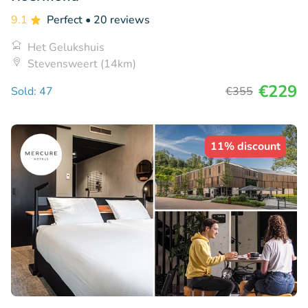
9.1
Perfect
• 20 reviews
Het Gelukshuis
Stevensweert (14km)
€229
Sold: 47
€355
11% discount