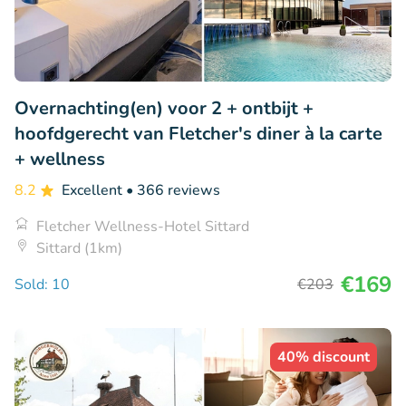
Overnachting(en) voor 2 + ontbijt +
hoofdgerecht van Fletcher's diner à la carte
+ wellness
8.2
Excellent
• 366 reviews
Fletcher Wellness-Hotel Sittard
Sittard (1km)
€169
Sold: 10
€203
40% discount