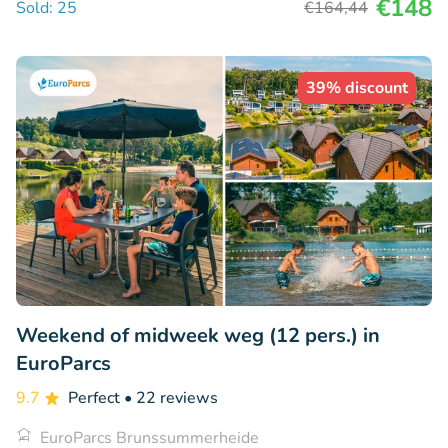
€148
Sold: 25
€164
,44
39% discount
Weekend of midweek weg (12 pers.) in
EuroParcs
9.7
Perfect
• 22 reviews
EuroParcs Brunssummerheide