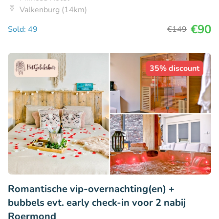
Valkenburg (14km)
€90
Sold: 49
€149
35% discount
Romantische vip-overnachting(en) +
bubbels evt. early check-in voor 2 nabij
Roermond