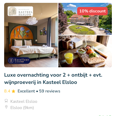
10% discount
Luxe overnachting voor 2 + ontbijt + evt.
wijnproeverij in Kasteel Elsloo
8.4
Excellent
• 59 reviews
Kasteel Elsloo
Elsloo (9km)