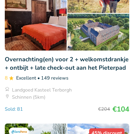
Overnachting(en) voor 2 + welkomstdrankje
+ ontbijt + late check-out aan het Pieterpad
8
Excellent
• 149 reviews
Landgoed Kasteel Terborgh
Schinnen (5km)
€104
Sold: 81
€204
45% discount