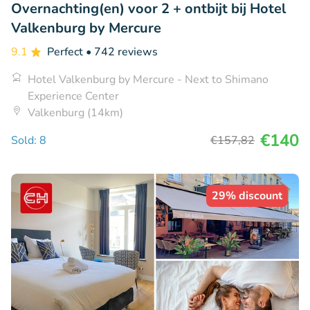
Overnachting(en) voor 2 + ontbijt bij Hotel
Valkenburg by Mercure
9.1
Perfect
• 742 reviews
Hotel Valkenburg by Mercure - Next to Shimano
Experience Center
Valkenburg (14km)
€140
Sold: 8
€157
,82
29% discount