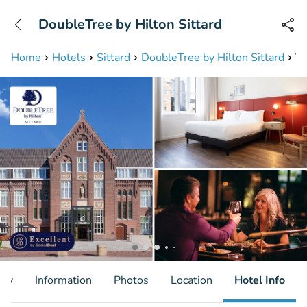
+31208087423
DoubleTree by Hilton Sittard
Available until 23:00
Home
Hotels
Sittard
DoubleTree by Hilton Sittard
VI
ity
Information
Photos
Location
Hotel Info