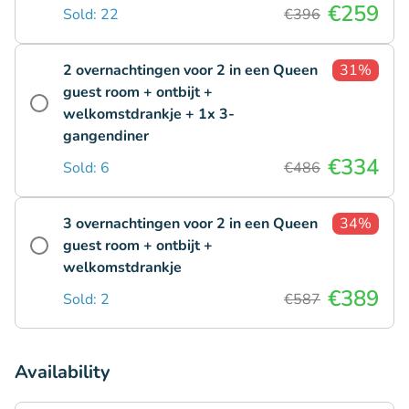
€259
Sold: 22
€396
2 overnachtingen voor 2 in een Queen
31%
guest room + ontbijt +
welkomstdrankje + 1x 3-
gangendiner
€334
Sold: 6
€486
3 overnachtingen voor 2 in een Queen
34%
guest room + ontbijt +
welkomstdrankje
€389
Sold: 2
€587
Availability