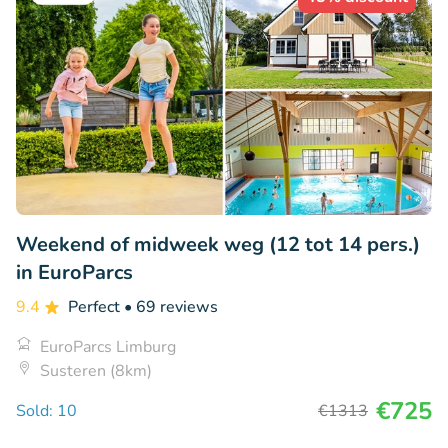
Weekend of midweek weg (12 tot 14 pers.)
in EuroParcs
9.4
Perfect
• 69 reviews
EuroParcs Limburg
Susteren (8km)
€725
Sold: 10
€1313