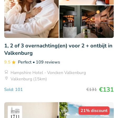
1, 2 of 3 overnachting(en) voor 2 + ontbijt in
Valkenburg
9.5
Perfect
• 109 reviews
Hampshire Hotel - Voncken Valkenburg
Valkenburg (15km)
€131
Sold: 101
€131
21% discount