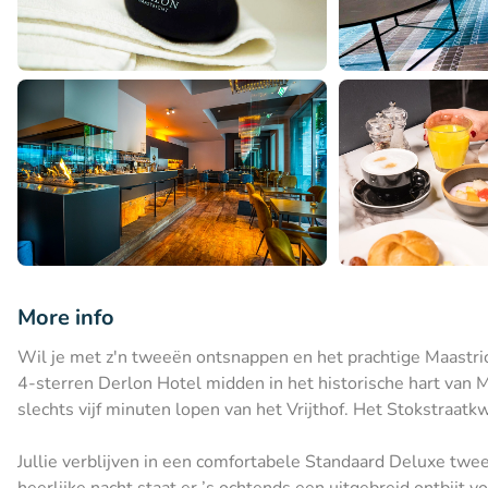
More info
Wil je met z'n tweeën ontsnappen en het prachtige Maastri
4-sterren Derlon Hotel midden in het historische hart van 
slechts vijf minuten lopen van het Vrijthof. Het Stokstraatkw
Jullie verblijven in een comfortabele Standaard Deluxe twe
heerlijke nacht staat er ’s ochtends een uitgebreid ontbijt v