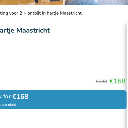
ing voor 2 + ontbijt in hartje Maastricht
artje Maastricht
€168
€190
€168
 for
, per night