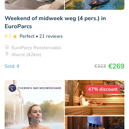
Weekend of midweek weg (4 pers.) in
EuroParcs
9.7
Perfect
• 21 reviews
EuroParcs Reestervallei
IJhorst (42km)
€269
Sold: 4
€323
47% discount