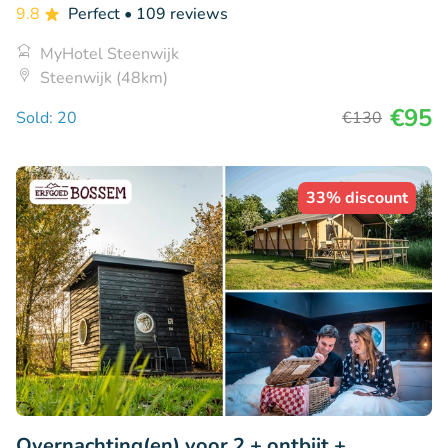
9.8
Perfect
• 109 reviews
MyHotel Steenwijk
Steenwijk (48km)
€95
Sold: 20
€130
33% discount
Overnachting(en) voor 2 + ontbijt +