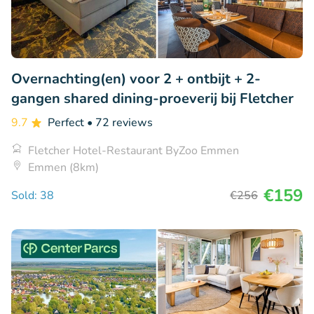
Overnachting(en) voor 2 + ontbijt + 2-
gangen shared dining-proeverij bij Fletcher
9.7
Perfect
• 72 reviews
Fletcher Hotel-Restaurant ByZoo Emmen
Emmen (8km)
€159
Sold: 38
€256