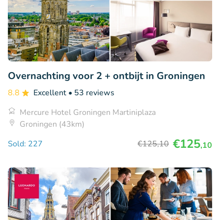
Overnachting voor 2 + ontbijt in Groningen
8.8
Excellent
• 53 reviews
Mercure Hotel Groningen Martiniplaza
Groningen (43km)
€125
Sold: 227
€125
,10
,10