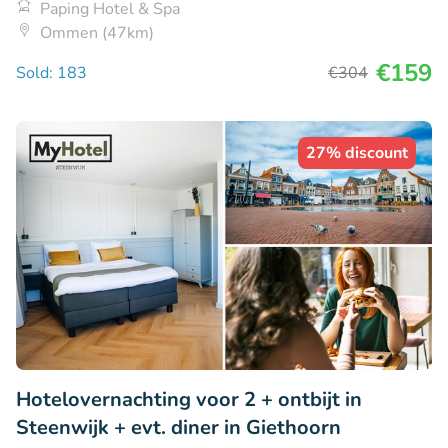
Paping Hotel & Spa
Ommen (47km)
€159
Sold: 183
€304
27% discount
Hotelovernachting voor 2 + ontbijt in
Steenwijk + evt. diner in Giethoorn