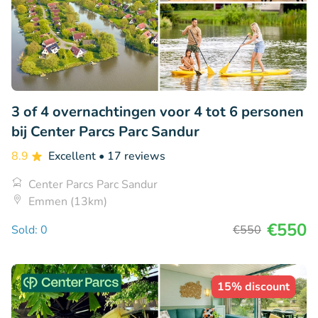
3 of 4 overnachtingen voor 4 tot 6 personen
bij Center Parcs Parc Sandur
8.9
Excellent
• 17 reviews
Center Parcs Parc Sandur
Emmen (13km)
€550
Sold: 0
€550
15% discount