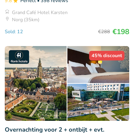
9.8
Perfect
• 398 reviews
Grand Café Hotel Karsten
Norg (35km)
€198
Sold: 12
€288
45% discount
Overnachting voor 2 + ontbijt + evt.