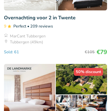
Overnachting voor 2 in Twente
9
Perfect
• 209 reviews
MarCant Tubbergen
Tubbergen (49km)
€79
Sold: 61
€105
50% discount