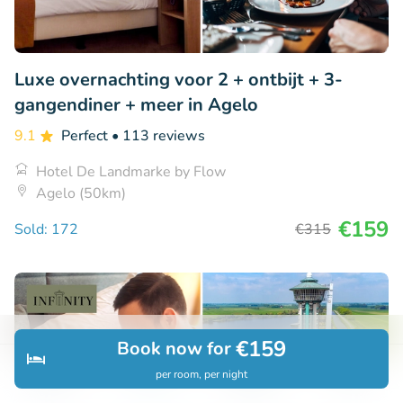
Luxe overnachting voor 2 + ontbijt + 3-
gangendiner + meer in Agelo
9.1
Perfect
• 113 reviews
Hotel De Landmarke by Flow
Agelo (50km)
€159
Sold: 172
€315
€159
Book now for
per room, per night
Discover
Search
Bookings
Menu