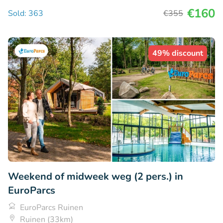
€160
Sold: 363
€355
49% discount
Weekend of midweek weg (2 pers.) in
EuroParcs
EuroParcs Ruinen
Ruinen (33km)