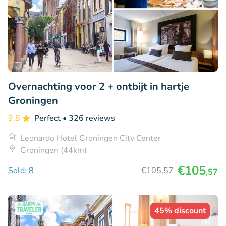
Overnachting voor 2 + ontbijt in hartje
Groningen
9.8
Perfect
• 326 reviews
Leonardo Hotel Groningen City Center
Groningen (44km)
€105
Sold: 8
€105
,57
,57
45% discount