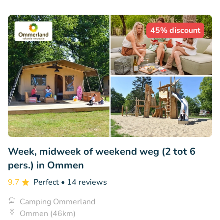
45% discount
Week, midweek of weekend weg (2 tot 6
pers.) in Ommen
9.7
Perfect
• 14 reviews
Camping Ommerland
Ommen (46km)