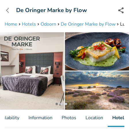
+31208087423
De Oringer Marke by Flow
Available until 23:00
Home
Hotels
Odoorn
De Oringer Marke by Flow
Luxe
ailability
Information
Photos
Location
Hotel I