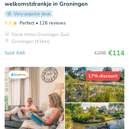
welkomstdrankje in Groningen
Very popular deal
9.8
Perfect
• 126 reviews
Flonk Hotel Groningen Zuid
Groningen (41km)
€114
Sold: 646
€206
17% discount