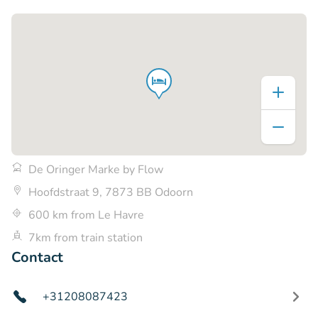
De Oringer Marke by Flow
Hoofdstraat 9, 7873 BB Odoorn
600 km from Le Havre
7km from train station
Contact
+31208087423