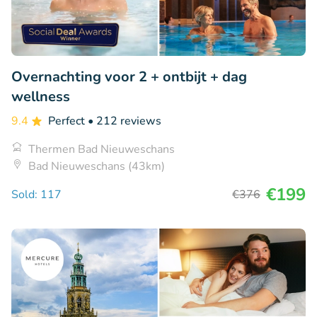
Overnachting voor 2 + ontbijt + dag
wellness
9.4
Perfect
• 212 reviews
Thermen Bad Nieuweschans
Bad Nieuweschans (43km)
€199
Sold: 117
€376