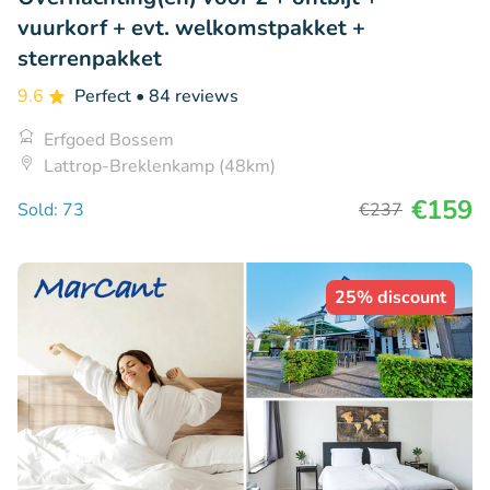
vuurkorf + evt. welkomstpakket +
sterrenpakket
9.6
Perfect
• 84 reviews
Erfgoed Bossem
Lattrop-Breklenkamp (48km)
€159
Sold: 73
€237
25% discount