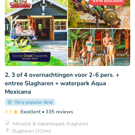
55% discount
2, 3 of 4 overnachtingen voor 2-6 pers. +
entree Slagharen + waterpark Aqua
Mexicana
Very popular deal
8.8
Excellent
• 335 reviews
Attractie & Vakantiepark Slagharen
Slagharen (31km)