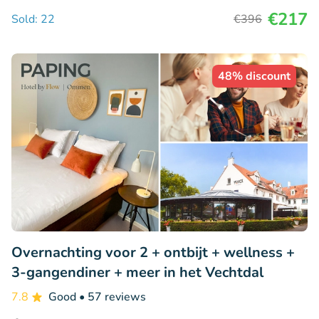
€217
Sold: 22
€396
48% discount
Overnachting voor 2 + ontbijt + wellness +
3-gangendiner + meer in het Vechtdal
7.8
Good
• 57 reviews