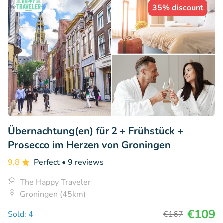
35% discount
Übernachtung(en) für 2 + Frühstück +
Prosecco im Herzen von Groningen
9.8
Perfect
• 9 reviews
The Happy Traveler
Groningen (45km)
€109
Sold: 4
€167